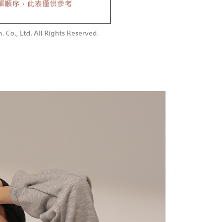
付款
額須大於NT$30
僅支援台灣會員
0，满NT$1,800(含以上)免运费
條款
1取貨
E先享後付」(下稱本服務)乃由恩沛科技股份有限公司(下稱 AFTEE
0，满NT$1,600(含以上)免运费
並由 AFTEE 向您收取款項。因使用本服務所須提供之個人資料
限於訂購人姓名、電話，收件人姓名、電話、收件地址)，將交付
EE 於本服務必要服務範圍內運用。關於 AFTEE 對於個人資料之蒐
利用，詳參 AFTEE 官網之『個人資料蒐集、處理及利用告知聲
00，满NT$2,500(含以上)免运费
s://aftee.tw/privacypolicy/
）。
配送
查看运费
繳費期限，將根據當次的金額加收年利率 16% 的逾期滯納金。
使用者，請事先徵得法定代理人或監護人之同意方可使用
個人資料之處理、利用有任何疑問，或欲行使相關法律權利，請
科技股份有限公司。若您不同意我們將上開所示之個人資料，連
買訂單資訊提供予 AFTEE ，或讓 AFTEE 蒐集處理利用您的個
請勿選用本服務。