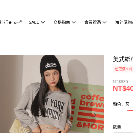
行🔥ᴛᴏᴘ⁵⁰
SALE
穿搭指南
會員禮遇
海外購物
美式綁帶
超取满NT$
NT$830
NT$4
顏色：灰
数量