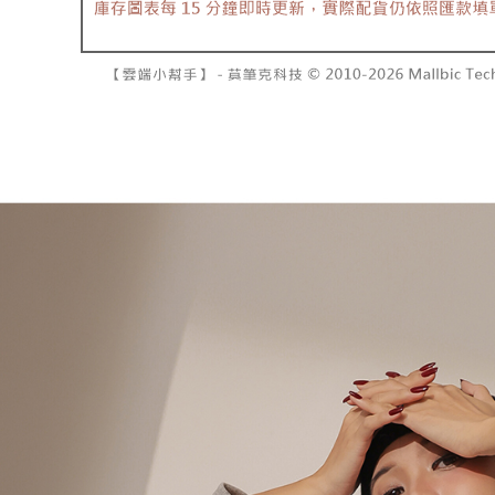
7-11取貨
2. 結帳金
3. 目前
每笔NT$6
三、聲明
付款後7-1
「AFTE
每笔NT$6
)所提供，
(包含但不
宅配
予 AFT
集、處理、
每笔NT$1
明』（
http
國家/地區
若款項超過
未成年的
AFTEE。
若您對於
聯繫恩沛
同必要之購
人資料，