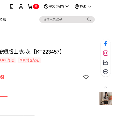
0
中文 (简体)
TWD
須知
短版上衣-灰【KT223457】
1,600免运
国家/地区配送
09