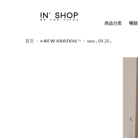
商品分类
暢銷排
首页
➤𝙉𝙀𝙒 𝘼𝙍𝙍𝙄𝙑𝘼𝙇²⁵
ɴᴇᴡ ₍ 09.25 ₎