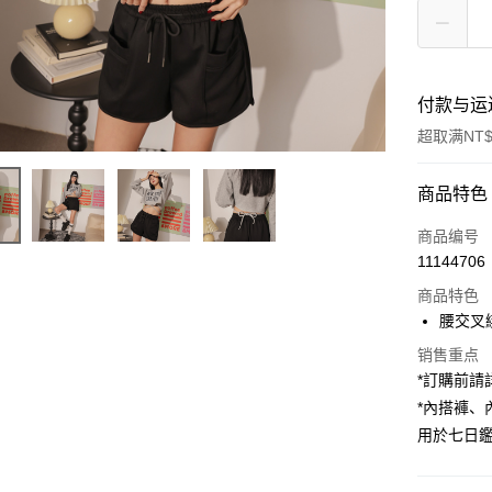
付款与运
超取满NT$
付款方式
商品特色
信用卡一
商品编号
11144706
超商取货
商品特色
LINE Pay
腰交叉
Apple Pay
销售重点
*訂購前
街口支付
*內搭褲
用於七日
Google Pa
大哥付你