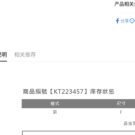
相关说明
产品相关分
【大哥付
AFTEE先
1. 本服
➤𝙉𝙀𝙒 𝘼𝙍
人月租型
相关说明
分享
2. 付款
人气商品
一、關於 A
ATM付款
流程，验
1. 於付
【上衣】
完成交易
窗。
3. 实际
2. 進行
【上衣】
4. 订单
3. 訂單
运送方式
消。如遇 
4. 下訂
说明
相关推荐
容。
AFTEE 
全家取貨
【缴款方
5. 收到
1. 分期
每笔NT$6
APP於四
短信。
2. 通过
付款後全
請留意繳費期
账／街口支付
享有最長 
每笔NT$6
【注意事
繳費期限，
已關閉，
1. 本服
算出。使用
过本服务
定能夠在期
每笔NT$10
本公司后
收到商品與
2. 基于
已關閉，請
资料（包
二、付款
每笔NT$10
用，由台
1. 初次
3. 完整
之上限額