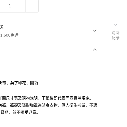
送
清除
1,600免运
纪录
次付款
付款
綁帶；英字印花；圓領
請詳閱尺寸表及購物說明，下單後即代表同意賣場規定。
、內褲、褲襪及隱形胸罩為貼身衣物，個人衛生考量，不適
鑑賞期，恕不接受退貨。
y
分期