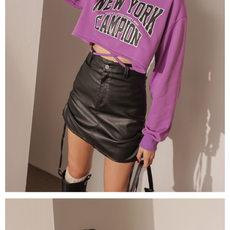
限らない）は、AFTEEに渡され当サービスで必要な範囲内で利用されま
す。AFTEEの個人情報の収集、処理、利用について、詳細はAFTEE公式ホ
ームページの『個人情報の収集、処理及び利用に関する声明』をご参照く
ださい（
https://aftee.tw/privacypolicy/
）。
AFTEEの初回ご利用の際に、審査を通過すれば、最高額がNT$10,000にな
ります。支払い期限を過ぎた場合、その金額に基づいて年利20%の遅延滞
納金が加算されます。未成年の利用者は、事前に法定代理人または後見人
の同意を得ればAFTEEをご利用いただけます。
個人情報の処理、利用について疑問がある、または関連する法律の権利を
行使したい場合は、ネットプロテクションズ
cs_tw@netprotections.co.jp
にご連絡ください。上記に示した個人情報を、必要な購入注文書とあわせ
てAFTEEにご提供いただく、またはAFTEEにあなたの個人情報の収集、処
理、利用を許可することににご同意いただけない場合は、当サービスを選
択しないでください。