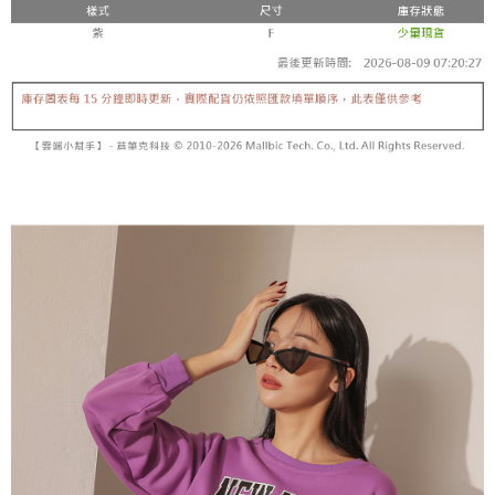
内容についての説明はいたしかねます。
5.商品受け取り時のお支払いは不要です。商品を確かめてから、SMSまた
付款後全家取貨
はアプリの通知に従って、4大コンビニ、またはATM/オンラインバンキン
グでお支払いください。
配送毎にNT$60、NT$1,600以上で送料無料
【支払い方法の説明】
1. 分割払いの金額は電信請求書に統合されず、「OP Pay Later」は毎月の
代金納付期限は最短で 14 日以内ですので、ご注意ください。AFTEE アプ
已關閉，請勿下單
締め日後に支払いリマインダーのSMSを送信します。
リをダウンロードして AFTEE 会員になるとお支払い期限を最長 45 日以内
2. SMSのリンクを通じて請求書を開いた後、「コンビニバーコード／台湾
配送毎にNT$10,000
まで延長できます。
大直営店舗／銀行振込／街口支払い／iPASS MONEY」などのチャネルで
支払いを選択できます。
已關閉，請勿下單(付取)
お支払期限は、ショップが請求した期日と、AFTEEで延長できる日数をも
とに計算されます。AFTEEで注文すると、商品を受け取るまで支払い期限
配送毎にNT$10,000
【注意事項】
を延長できますが、商品を期限内に受け取れない場合があります（例：予
1. 本サービスは「台湾大哥大株式会社」（以下「当社」といいます）によ
約商品や商品到着日が比較的遅い商品）。そのため、商品到着の有無に関
7-11取貨付款
って提供され、ユーザーが取引時に本サービスを通じて商品やサービスを
わらず、AFTEEで指定された期限内にお支払いください。
購入できるようにし、店舗が売買／分割払い売買の債権を当社に譲渡した
配送毎にNT$60、NT$1,800以上で送料無料
後、契約に基づいて当社の請求書で帳款を支払うことになります。
二、支払い限度額
2. 「OP Pay Later」を利用する契約関係の目的から、店舗はあなたの個人
付款後7-11取貨
1.初回 AFTEEを ご利用の際に、認証結果及び当社の審査の結果に基づ
情報（名前、電話または住所を含む）を台湾大哥大に提供し、収集、処理
き、限度額が設定されます。
配送毎にNT$60、NT$1,600以上で送料無料
および利用するために、当社があなた本人と分割請求書に必要な情報の確
2.決済金額は最低NT$20です。
認、照合および修正を行います。
3.現在、台湾の会員のみご利用いただけます。
宅配
3. 完全なユーザーサービス規約については、以下のリンクを参照してくだ
さい：
https://oppay.tw/userRule
三、利用規約「AFTEE代金後払い」（以下当サービスという）はネットプ
配送毎にNT$100、NT$2,500以上で送料無料
ロテクションズ（以下 AFTEE という）が提供し、AFTEEが代金を徴収し
ます。当サービスご利用の際に提供しなければならない個人情報（注文者
國家/地區配送
送料を確認
の氏名、電話番号、受取人の氏名、電話番号、受取人住所を含むがこれに