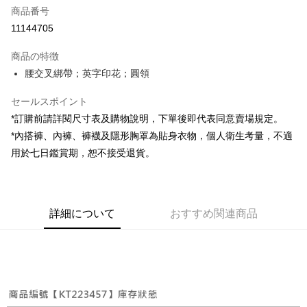
商品番号
コンビニ店頭代金引換
11144705
LINE Pay
商品の特徴
Apple Pay
腰交叉綁帶；英字印花；圓領
JKOPAY
セールスポイント
*訂購前請詳閱尺寸表及購物說明，下單後即代表同意賣場規定。
Google Pay
*內搭褲、內褲、褲襪及隱形胸罩為貼身衣物，個人衛生考量，不適
OP Pay Later
用於七日鑑賞期，恕不接受退貨。
説明
【OP Pay Later 使用説明】
AFTEE代金後払い
1. 本サービスは台湾大哥大によって提供され、台湾大哥大のユーザーは追
加の申請なしで即時に利用可能です。
説明
詳細について
おすすめ関連商品
2. 支払い方法で「OP Pay Later」を選択すると、注文が成立した後に自動
一、 AFTEE代金後払いについて
的に OP Pay Later の取引プロセスに移行し、携帯番号を確認後、分割払
ATM払い
1.お支払い方法でAFTEE代金後払いを選択すると、携帯電話認証ウィンド
いの回数や支払い期限を選択し、支払いを確認すると取引が完了します。
ウが表示されます。
3. 実際の承認額、分割回数および費用については、後続の取引確認ページ
2.SMSで認証してお支払い手続を進めてください。
配送方法
を基準とします。
3.注文するときのお支払いは不要です。商品はご指定の住所に配送されま
4. 注文成立後30分以内に確認取引を行わない場合や審査が通過しない場
す。
全家取貨付款
合、注文は自動的にキャンセルされます。「転専審査」に未通過の状況が
4.ご注文が完了すると、携帯に支払い通知のSMSが届きます。アプリ会員
発生した場合は、システムの評価基準に達していないことを意味し、評価
配送毎にNT$60、NT$1,800以上で送料無料
の場合は、AFTEE アプリプッシュ通知が届きます。