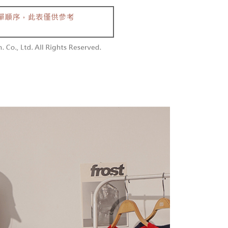
付款
恩沛科技股份有限公司提供之「AFTEE先享後付」服務完成之
依本服務之必要範圍內提供個人資料，並將交易相關給付款項請
0，滿NT$1,800(含以上)免運費
讓予恩沛科技股份有限公司。
個人資料處理事宜，請瀏覽以下網址：
1取貨
ee.tw/terms/#terms3
0，滿NT$1,600(含以上)免運費
年的使用者請事先徵得法定代理人或監護人之同意方可使用
E先享後付」，若未經同意申辦者引起之損失，本公司不負相關責
AFTEE先享後付」時，將依據個別帳號之用戶狀況，依本公司
00，滿NT$2,500(含以上)免運費
核予不同之上限額度；若仍有額度不足之情形，本公司將視審查
用戶進行身份認證。
配送
查看運費
一人註冊多個帳號或使用他人資訊註冊。若發現惡意使用之情
科技股份有限公司將有權停止該用戶之使用額度並採取法律行