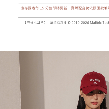
7-11取貨
１．透過由
交易，需
每筆NT$6
求債權轉
２．關於
付款後7-1
https://aft
每筆NT$6
３．未成
「AFTE
宅配
任。
４．使用「
每筆NT$1
即時審查
結果請求
國家/地區
５．嚴禁
形，恩沛
動。