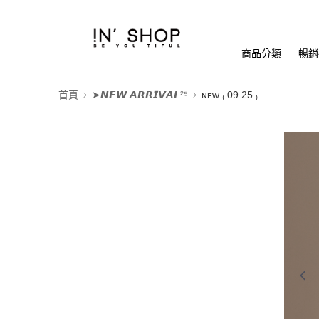
商品分類
暢銷排
首頁
➤𝙉𝙀𝙒 𝘼𝙍𝙍𝙄𝙑𝘼𝙇²⁵
ɴᴇᴡ ₍ 09.25 ₎