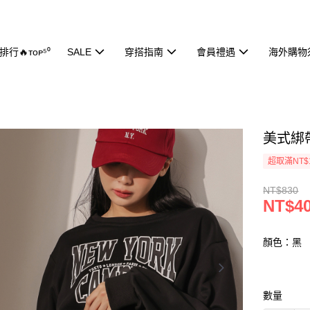
行🔥ᴛᴏᴘ⁵⁰
SALE
穿搭指南
會員禮遇
海外購物
美式綁帶
超取滿NT$
NT$830
NT$4
顏色：黑
數量