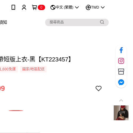
0
中文 (繁體)
TWD
須知
短版上衣-黑【KT223457】
1,600免運
國家/地區配送
09