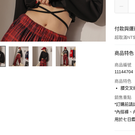
付款與運
超取滿NT$
付款方式
商品特色
信用卡一
商品編號
11144704
超商取貨
商品特色
LINE Pay
腰交叉
Apple Pay
銷售重點
*訂購前
街口支付
*內搭褲
用於七日
Google Pa
大哥付你