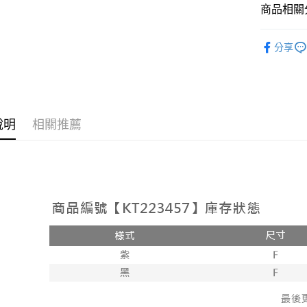
相關說明
商品相關分
【大哥付
AFTEE先
1.本服務
➤𝙉𝙀𝙒 𝘼𝙍
2.付款方
相關說明
分享
流程，驗
人氣商品
【關於「A
ATM付款
完成交易
AFTEE
【上衣】
3.實際核
便利好安
4.訂單成
１．簡單
【上衣】
消。如遇
２．便利
運送方式
無法說明
３．安心
說明
相關推薦
【繳款方
全家取貨
1.分期款
【「AFT
醒簡訊。
每筆NT$6
１．於結帳
2.透過簡
付」結帳
帳／街口支
付款後全
２．訂單
３．收到繳
每筆NT$6
【注意事
／ATM／
1.本服務
※ 請注意
已關閉，
用戶於交
絡購買商品
款買賣價
先享後付
每筆NT$10
2.基於同
※ 交易是
資料（包
是否繳費成
已關閉，請
用，由本
付客戶支
每筆NT$10
3.完整用
【注意事