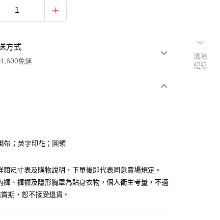
送方式
清除
1,600免運
紀錄
次付款
付款
綁帶；英字印花；圓領
請詳閱尺寸表及購物說明，下單後即代表同意賣場規定。
、內褲、褲襪及隱形胸罩為貼身衣物，個人衛生考量，不適
鑑賞期，恕不接受退貨。
y
分期