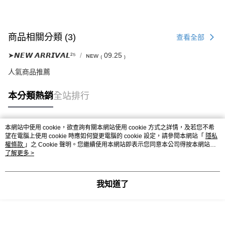
商品相關分類 (3)
查看全部
➤𝙉𝙀𝙒 𝘼𝙍𝙍𝙄𝙑𝘼𝙇²⁵
ɴᴇᴡ ₍ 09.25 ₎
人氣商品推薦
本分類熱銷
全站排行
本網站中使用 cookie，欲查詢有關本網站使用 cookie 方式之詳情，及若您不希
熱門標籤
望在電腦上使用 cookie 時應如何變更電腦的 cookie 設定，請參閱本網站「
隱私
權條款
」之 Cookie 聲明。您繼續使用本網站即表示您同意本公司得按本網站使
用條款之 Cookie 聲明使用 cookie。
了解更多 >
我知道了