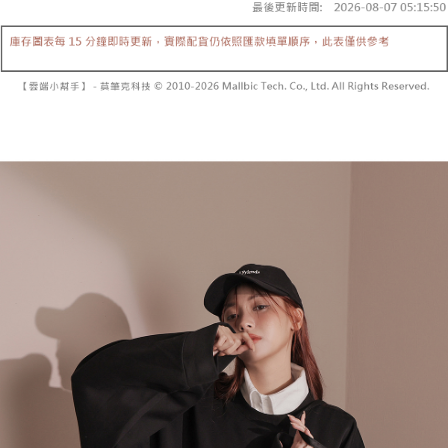
【「AFTEE先享後付」結帳流程】
醒簡訊。
１．於結帳方式選擇「AFTEE先享後付」後，將跳轉至「AFTEE先享後付」
2.透過簡訊連結打開帳單後，可選擇「超商條碼／台灣大直營門市／銀行轉
付款後全家取貨
結帳頁面，進行簡訊認證並確認金額後，即可完成結帳。
帳／街口支付／iPASS MONEY」等通路繳費。
２．訂單成立數日內，您將收到繳費通知簡訊。
每筆NT$60，滿NT$1,600(含以上)免運費
３．收到繳費通知簡訊後14天內，點擊此簡訊中的連結，可透過四大超商／
【注意事項】
ATM／網路銀行／等多元方式進行付款，方視為交易完成。
已關閉，請勿下單
1.本服務係由「台灣大哥大股份有限公司」（以下簡稱本公司）所提供，讓
※ 請注意：結帳手續完成當下不需立刻繳費，但若您需要取消訂單，請聯絡
用戶於交易時，得透過本服務購買商品或服務，並由商店將買賣／分期付款
每筆NT$10,000
購買商品的店家。未經商家同意取消之訂單仍視為有效，需透過AFTEE先享
買賣價金債權讓與本公司後，依約使用本公司帳單繳交帳款。
後付繳納相關費用。
2.基於同意付款使用「大哥付你分期」之契約關係目的，商店將以您的個人
已關閉，請勿下單(付取)
※ 交易是否成功請以「AFTEE先享後付 」之結帳頁面顯示為準，若有關於
資料（包含姓名、電話或地址）提供予台灣大哥大進項蒐集、處理及利用，
是否繳費成功／繳費後需取消欲退款等相關疑問，請聯繫「AFTEE先享後付
每筆NT$10,000
由本公司與您本人進行分期帳單所需資料之確認、核對及更正。
客戶支援中心」
https://netprotections.freshdesk.com/support/home
3.完整用戶服務條款，請詳閱以下連結：
https://oppay.tw/userRule
7-11取貨付款
【注意事項】
１．透過由恩沛科技股份有限公司提供之「AFTEE先享後付」服務完成之交
每筆NT$60，滿NT$1,800(含以上)免運費
易，需依本服務之必要範圍內提供個人資料，並將交易相關給付款項請求債
權轉讓予恩沛科技股份有限公司。
付款後7-11取貨
２．關於個人資料處理事宜，請瀏覽以下網址：
每筆NT$60，滿NT$1,600(含以上)免運費
https://aftee.tw/terms/#terms3
３．未成年的使用者請事先徵得法定代理人或監護人之同意方可使用
宅配
「AFTEE先享後付」，若未經同意申辦者引起之損失，本公司不負相關責
任。
每筆NT$100，滿NT$2,500(含以上)免運費
４．使用「AFTEE先享後付」時，將依據個別帳號之用戶狀況，依本公司即
時審查核予不同之上限額度；若仍有額度不足之情形，本公司將視審查結果
國家/地區配送
查看運費
請求用戶進行身份認證。