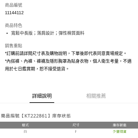
商品編號
超商取貨付款
11144112
LINE Pay
商品特色
Apple Pay
寬鬆中長版；落肩設計；彈性棉質面料
街口支付
銷售重點
*訂購前請詳閱尺寸表及購物說明，下單後即代表同意賣場規定。
Google Pay
*內搭褲、內褲、褲襪及隱形胸罩為貼身衣物，個人衛生考量，不適
大哥付你分期
用於七日鑑賞期，恕不接受退貨。
相關說明
【大哥付你分期使用說明】
AFTEE先享後付
1.本服務由台灣大哥大提供，台灣大哥大用戶可立即使用無須另外申請。
2.付款方式選擇「大哥付你分期」，訂單成立後會自動跳轉到大哥付的交易
相關說明
詳細說明
相關推薦
流程，驗證手機門號後，選擇欲分期的期數、繳款截止日，確認付款後即完
【關於「AFTEE先享後付」】
成交易。
ATM付款
AFTEE先享後付是「在收到商品之後才付款」的支付方式。 讓您購物簡單
3.實際核准額度、可分期數及費用金額請依後續交易確認頁面所載為準。
便利好安心！
4.訂單成立30分鐘內，如未前往確認交易或遇審核未通過，訂單將自動取
１．簡單：不需註冊會員、不需綁卡、不需儲值。
運送方式
消。如遇「轉專審核」未通過狀況，表示未達大哥付你分期系統評分，恕無
２．便利：只要手機號碼，簡訊認證，即可結帳。
法說明評估內容。
３．安心：先確認商品／服務後，再付款。
全家取貨付款
【繳款方式說明】
1.分期款項不併入電信帳單，「大哥付你分期」於每月結算日後寄送繳費提
每筆NT$60，滿NT$1,800(含以上)免運費