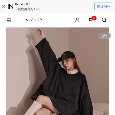
IN SHOP
開啟APP
立刻使用官方APP
0
1
/
4