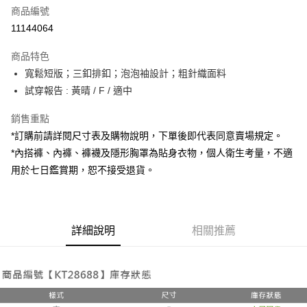
商品編號
超商取貨付款
11144064
LINE Pay
商品特色
Apple Pay
寬鬆短版；三釦排釦；泡泡袖設計；粗針織面料
試穿報告 : 黃晴 / F / 適中
街口支付
銷售重點
Google Pay
*訂購前請詳閱尺寸表及購物說明，下單後即代表同意賣場規定。
大哥付你分期
*內搭褲、內褲、褲襪及隱形胸罩為貼身衣物，個人衛生考量，不適
相關說明
用於七日鑑賞期，恕不接受退貨。
【大哥付你分期使用說明】
AFTEE先享後付
1.本服務由台灣大哥大提供，台灣大哥大用戶可立即使用無須另外申請。
2.付款方式選擇「大哥付你分期」，訂單成立後會自動跳轉到大哥付的交易
相關說明
流程，驗證手機門號後，選擇欲分期的期數、繳款截止日，確認付款後即完
【關於「AFTEE先享後付」】
成交易。
詳細說明
相關推薦
ATM付款
AFTEE先享後付是「在收到商品之後才付款」的支付方式。 讓您購物簡單
3.實際核准額度、可分期數及費用金額請依後續交易確認頁面所載為準。
便利好安心！
4.訂單成立30分鐘內，如未前往確認交易或遇審核未通過，訂單將自動取
１．簡單：不需註冊會員、不需綁卡、不需儲值。
運送方式
消。如遇「轉專審核」未通過狀況，表示未達大哥付你分期系統評分，恕無
２．便利：只要手機號碼，簡訊認證，即可結帳。
法說明評估內容。
３．安心：先確認商品／服務後，再付款。
全家取貨付款
【繳款方式說明】
1.分期款項不併入電信帳單，「大哥付你分期」於每月結算日後寄送繳費提
每筆NT$60，滿NT$1,800(含以上)免運費