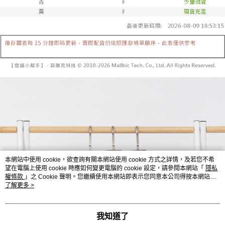
【「AFTEE先享後付」結帳流程】
醒簡訊。
１．於結帳方式選擇「AFTEE先享後付」後，將跳轉至「AFTEE先享後付」
2.透過簡訊連結打開帳單後，可選擇「超商條碼／台灣大直營門市／銀行轉
付款後全家取貨
結帳頁面，進行簡訊認證並確認金額後，即可完成結帳。
帳／街口支付／iPASS MONEY」等通路繳費。
２．訂單成立數日內，您將收到繳費通知簡訊。
每筆NT$60，滿NT$1,600(含以上)免運費
３．收到繳費通知簡訊後14天內，點擊此簡訊中的連結，可透過四大超商／
【注意事項】
ATM／網路銀行／等多元方式進行付款，方視為交易完成。
已關閉，請勿下單
1.本服務係由「台灣大哥大股份有限公司」（以下簡稱本公司）所提供，讓
※ 請注意：結帳手續完成當下不需立刻繳費，但若您需要取消訂單，請聯絡
用戶於交易時，得透過本服務購買商品或服務，並由商店將買賣／分期付款
每筆NT$10,000
購買商品的店家。未經商家同意取消之訂單仍視為有效，需透過AFTEE先享
買賣價金債權讓與本公司後，依約使用本公司帳單繳交帳款。
後付繳納相關費用。
2.基於同意付款使用「大哥付你分期」之契約關係目的，商店將以您的個人
已關閉，請勿下單(付取)
※ 交易是否成功請以「AFTEE先享後付 」之結帳頁面顯示為準，若有關於
資料（包含姓名、電話或地址）提供予台灣大哥大進項蒐集、處理及利用，
是否繳費成功／繳費後需取消欲退款等相關疑問，請聯繫「AFTEE先享後付
每筆NT$10,000
由本公司與您本人進行分期帳單所需資料之確認、核對及更正。
客戶支援中心」
https://netprotections.freshdesk.com/support/home
3.完整用戶服務條款，請詳閱以下連結：
https://oppay.tw/userRule
7-11取貨付款
【注意事項】
１．透過由恩沛科技股份有限公司提供之「AFTEE先享後付」服務完成之交
每筆NT$60，滿NT$1,800(含以上)免運費
易，需依本服務之必要範圍內提供個人資料，並將交易相關給付款項請求債
權轉讓予恩沛科技股份有限公司。
付款後7-11取貨
２．關於個人資料處理事宜，請瀏覽以下網址：
每筆NT$60，滿NT$1,600(含以上)免運費
本網站中使用 cookie，欲查詢有關本網站使用 cookie 方式之詳情，及若您不希
https://aftee.tw/terms/#terms3
望在電腦上使用 cookie 時應如何變更電腦的 cookie 設定，請參閱本網站「
隱私
３．未成年的使用者請事先徵得法定代理人或監護人之同意方可使用
權條款
」之 Cookie 聲明。您繼續使用本網站即表示您同意本公司得按本網站使
宅配
「AFTEE先享後付」，若未經同意申辦者引起之損失，本公司不負相關責
用條款之 Cookie 聲明使用 cookie。
了解更多 >
任。
每筆NT$100，滿NT$2,500(含以上)免運費
４．使用「AFTEE先享後付」時，將依據個別帳號之用戶狀況，依本公司即
時審查核予不同之上限額度；若仍有額度不足之情形，本公司將視審查結果
國家/地區配送
查看運費
我知道了
請求用戶進行身份認證。