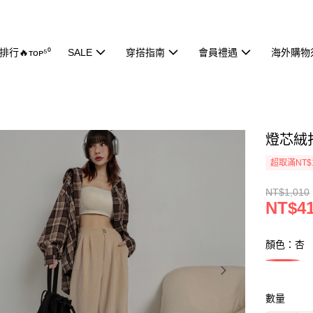
行🔥ᴛᴏᴘ⁵⁰
SALE
穿搭指南
會員禮遇
海外購物
燈芯絨打
超取滿NT$
NT$1,010
NT$4
顏色：杏
數量