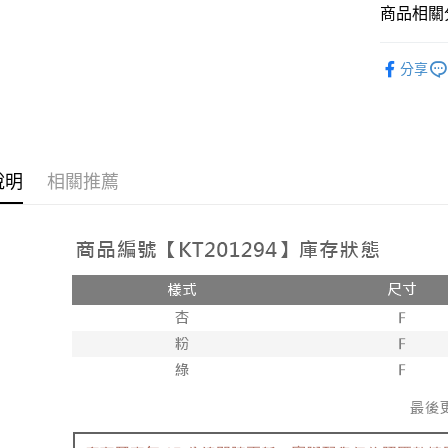
相關說明
商品相關分
【大哥付
AFTEE先
1.本服務
➤𝙉𝙀𝙒 𝘼𝙍
2.付款方
相關說明
分享
流程，驗
人氣商品
【關於「A
ATM付款
完成交易
AFTEE
【褲子】
3.實際核
便利好安
4.訂單成
１．簡單
消。如遇
２．便利
運送方式
無法說明
３．安心
說明
相關推薦
【繳款方
全家取貨
1.分期款
【「AFT
醒簡訊。
每筆NT$6
１．於結帳
2.透過簡
付」結帳
帳／街口支
付款後全
２．訂單
３．收到繳
每筆NT$6
【注意事
／ATM／
1.本服務
※ 請注意
已關閉，
用戶於交
絡購買商品
款買賣價
先享後付
每筆NT$10
2.基於同
※ 交易是
資料（包
是否繳費成
已關閉，請
用，由本
付客戶支
每筆NT$10
3.完整用
【注意事