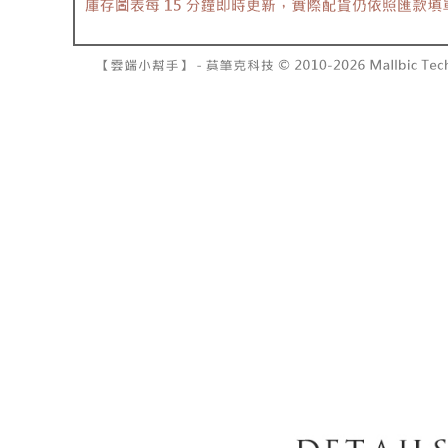
7-11取貨
１．透過由
交易，需
每筆NT$6
求債權轉
２．關於
付款後7-1
https://aft
每筆NT$6
３．未成
「AFTE
宅配
任。
４．使用「
每筆NT$1
即時審查
結果請求
國家/地區
５．嚴禁
形，恩沛
動。