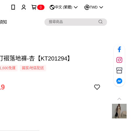
0
中文 (繁體)
TWD
須知
褶落地褲-杏【KT201294】
1,600免運
國家/地區配送
19