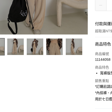
付款與運
超取滿NT$
付款方式
商品特色
信用卡一
商品編號
11144058
超商取貨
商品特色
LINE Pay
寬褲版
Apple Pay
銷售重點
*訂購前
街口支付
*內搭褲
用於七日
Google Pa
大哥付你