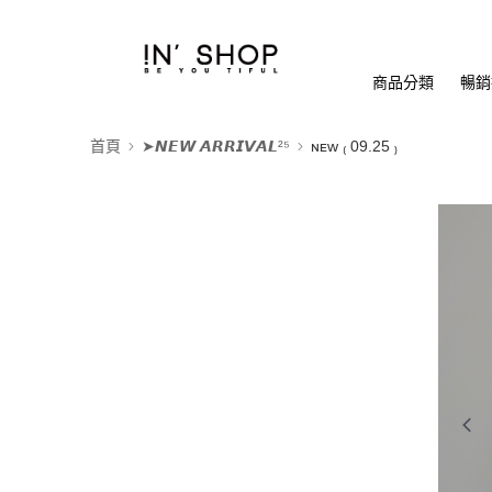
商品分類
暢銷排
首頁
➤𝙉𝙀𝙒 𝘼𝙍𝙍𝙄𝙑𝘼𝙇²⁵
ɴᴇᴡ ₍ 09.25 ₎