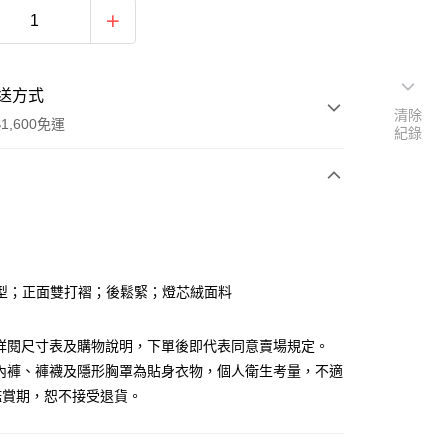
送方式
清除
1,600免運
紀錄
次付款
付款
型；正面雙打褶；後鬆緊；燈芯絨面料
請詳閱尺寸表及購物說明，下單後即代表同意賣場規定。
、內褲、褲襪及隱形胸罩為貼身衣物，個人衛生考量，不適
鑑賞期，恕不接受退貨。
y
分期