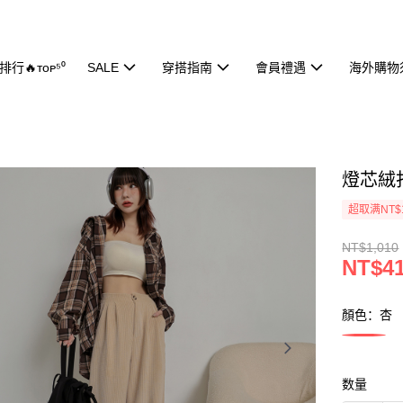
行🔥ᴛᴏᴘ⁵⁰
SALE
穿搭指南
會員禮遇
海外購物
燈芯絨打
超取满NT$
NT$1,010
NT$4
顏色：杏
数量