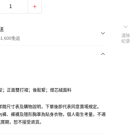
送
清除
1,600免运
纪录
次付款
付款
型；正面雙打褶；後鬆緊；燈芯絨面料
請詳閱尺寸表及購物說明，下單後即代表同意賣場規定。
、內褲、褲襪及隱形胸罩為貼身衣物，個人衛生考量，不適
鑑賞期，恕不接受退貨。
y
分期