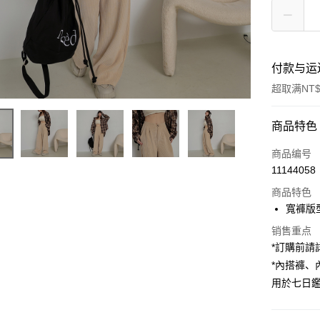
付款与运
超取满NT$
付款方式
商品特色
信用卡一
商品编号
11144058
超商取货
商品特色
LINE Pay
寬褲版
Apple Pay
销售重点
*訂購前
街口支付
*內搭褲
用於七日
Google Pa
大哥付你