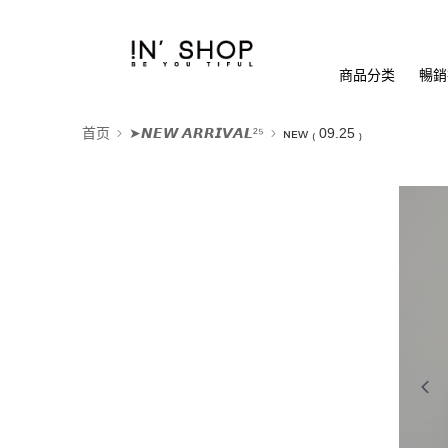
商品分类
暢銷排
首页
➤𝙉𝙀𝙒 𝘼𝙍𝙍𝙄𝙑𝘼𝙇²⁵
ɴᴇᴡ ₍ 09.25 ₎