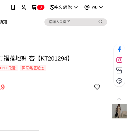
0
中文 (简体)
TWD
須知
褶落地褲-杏【KT201294】
1,600免运
国家/地区配送
19