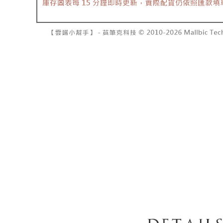
7-11取貨
2. 結帳金
3. 目前
每笔NT$6
三、聲明
付款後7-1
「AFTE
每笔NT$6
)所提供，
(包含但不
宅配
予 AFT
集、處理、
每笔NT$1
明』（
http
國家/地區
若款項超過
未成年的
AFTEE。
若您對於
聯繫恩沛
同必要之購
人資料，