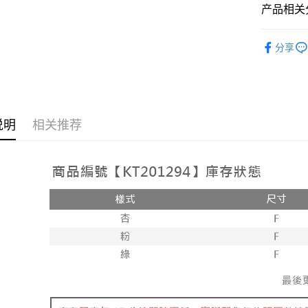
相关说明
产品相关分
【大哥付
AFTEE先
1. 本服
➤𝙉𝙀𝙒 𝘼𝙍
人月租型
相关说明
分享
2. 付款
人气商品
一、關於 A
ATM付款
流程，验
1. 於付
【褲子】
完成交易
窗。
3. 实际
2. 進行
4. 订单
3. 訂單
运送方式
消。如遇 
4. 下訂
说明
相关推荐
容。
AFTEE 
全家取貨
【缴款方
5. 收到
1. 分期
每笔NT$6
APP於四
短信。
2. 通过
付款後全
請留意繳費期
账／街口支付
享有最長 
每笔NT$6
【注意事
繳費期限，
已關閉，
1. 本服
算出。使用
过本服务
定能夠在期
每笔NT$10
本公司后
收到商品與
2. 基于
已關閉，請
资料（包
二、付款
每笔NT$10
用，由台
1. 初次
3. 完整
之上限額