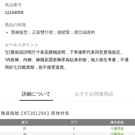
商品番号
コンビニ店頭代金引換
11144058
LINE Pay
商品の特徴
Apple Pay
寬褲版型；正面雙打褶；後鬆緊；燈芯絨面料
JKOPAY
セールスポイント
*訂購前請詳閱尺寸表及購物說明，下單後即代表同意賣場規定。
Google Pay
*內搭褲、內褲、褲襪及隱形胸罩為貼身衣物，個人衛生考量，不適
OP Pay Later
用於七日鑑賞期，恕不接受退貨。
説明
【OP Pay Later 使用説明】
AFTEE代金後払い
1. 本サービスは台湾大哥大によって提供され、台湾大哥大のユーザーは追
加の申請なしで即時に利用可能です。
説明
詳細について
おすすめ関連商品
2. 支払い方法で「OP Pay Later」を選択すると、注文が成立した後に自動
一、 AFTEE代金後払いについて
的に OP Pay Later の取引プロセスに移行し、携帯番号を確認後、分割払
ATM払い
1.お支払い方法でAFTEE代金後払いを選択すると、携帯電話認証ウィンド
いの回数や支払い期限を選択し、支払いを確認すると取引が完了します。
ウが表示されます。
3. 実際の承認額、分割回数および費用については、後続の取引確認ページ
2.SMSで認証してお支払い手続を進めてください。
配送方法
を基準とします。
3.注文するときのお支払いは不要です。商品はご指定の住所に配送されま
4. 注文成立後30分以内に確認取引を行わない場合や審査が通過しない場
す。
全家取貨付款
合、注文は自動的にキャンセルされます。「転専審査」に未通過の状況が
4.ご注文が完了すると、携帯に支払い通知のSMSが届きます。アプリ会員
発生した場合は、システムの評価基準に達していないことを意味し、評価
配送毎にNT$60、NT$1,800以上で送料無料
の場合は、AFTEE アプリプッシュ通知が届きます。