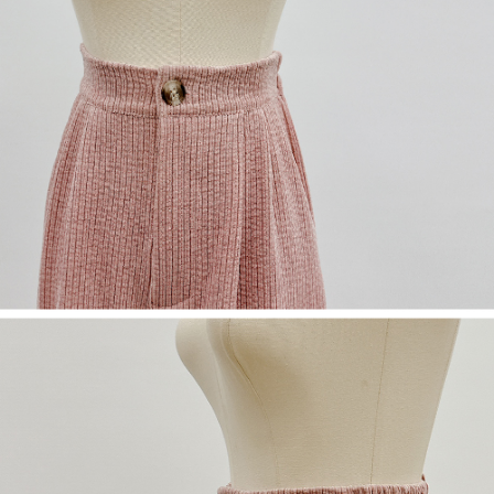
限らない）は、AFTEEに渡され当サービスで必要な範囲内で利用されま
す。AFTEEの個人情報の収集、処理、利用について、詳細はAFTEE公式ホ
ームページの『個人情報の収集、処理及び利用に関する声明』をご参照く
ださい（
https://aftee.tw/privacypolicy/
）。
AFTEEの初回ご利用の際に、審査を通過すれば、最高額がNT$10,000にな
ります。支払い期限を過ぎた場合、その金額に基づいて年利20%の遅延滞
納金が加算されます。未成年の利用者は、事前に法定代理人または後見人
の同意を得ればAFTEEをご利用いただけます。
個人情報の処理、利用について疑問がある、または関連する法律の権利を
行使したい場合は、ネットプロテクションズ
cs_tw@netprotections.co.jp
にご連絡ください。上記に示した個人情報を、必要な購入注文書とあわせ
てAFTEEにご提供いただく、またはAFTEEにあなたの個人情報の収集、処
理、利用を許可することににご同意いただけない場合は、当サービスを選
択しないでください。