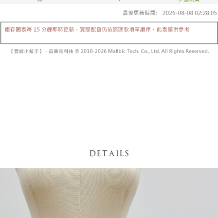
内容についての説明はいたしかねます。
5.商品受け取り時のお支払いは不要です。商品を確かめてから、SMSまた
付款後全家取貨
はアプリの通知に従って、4大コンビニ、またはATM/オンラインバンキン
グでお支払いください。
配送毎にNT$60、NT$1,600以上で送料無料
【支払い方法の説明】
1. 分割払いの金額は電信請求書に統合されず、「OP Pay Later」は毎月の
代金納付期限は最短で 14 日以内ですので、ご注意ください。AFTEE アプ
已關閉，請勿下單
締め日後に支払いリマインダーのSMSを送信します。
リをダウンロードして AFTEE 会員になるとお支払い期限を最長 45 日以内
2. SMSのリンクを通じて請求書を開いた後、「コンビニバーコード／台湾
配送毎にNT$10,000
まで延長できます。
大直営店舗／銀行振込／街口支払い／iPASS MONEY」などのチャネルで
支払いを選択できます。
已關閉，請勿下單(付取)
お支払期限は、ショップが請求した期日と、AFTEEで延長できる日数をも
とに計算されます。AFTEEで注文すると、商品を受け取るまで支払い期限
配送毎にNT$10,000
【注意事項】
を延長できますが、商品を期限内に受け取れない場合があります（例：予
1. 本サービスは「台湾大哥大株式会社」（以下「当社」といいます）によ
約商品や商品到着日が比較的遅い商品）。そのため、商品到着の有無に関
7-11取貨付款
って提供され、ユーザーが取引時に本サービスを通じて商品やサービスを
わらず、AFTEEで指定された期限内にお支払いください。
購入できるようにし、店舗が売買／分割払い売買の債権を当社に譲渡した
配送毎にNT$60、NT$1,800以上で送料無料
後、契約に基づいて当社の請求書で帳款を支払うことになります。
二、支払い限度額
2. 「OP Pay Later」を利用する契約関係の目的から、店舗はあなたの個人
付款後7-11取貨
1.初回 AFTEEを ご利用の際に、認証結果及び当社の審査の結果に基づ
情報（名前、電話または住所を含む）を台湾大哥大に提供し、収集、処理
き、限度額が設定されます。
配送毎にNT$60、NT$1,600以上で送料無料
および利用するために、当社があなた本人と分割請求書に必要な情報の確
2.決済金額は最低NT$20です。
認、照合および修正を行います。
3.現在、台湾の会員のみご利用いただけます。
宅配
3. 完全なユーザーサービス規約については、以下のリンクを参照してくだ
さい：
https://oppay.tw/userRule
三、利用規約「AFTEE代金後払い」（以下当サービスという）はネットプ
配送毎にNT$100、NT$2,500以上で送料無料
ロテクションズ（以下 AFTEE という）が提供し、AFTEEが代金を徴収し
ます。当サービスご利用の際に提供しなければならない個人情報（注文者
國家/地區配送
送料を確認
の氏名、電話番号、受取人の氏名、電話番号、受取人住所を含むがこれに