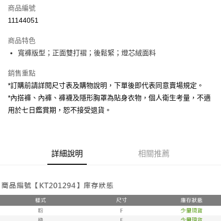
商品編號
超商取貨付款
11144051
LINE Pay
商品特色
Apple Pay
寬褲版型；正面雙打褶；後鬆緊；燈芯絨面料
街口支付
銷售重點
*訂購前請詳閱尺寸表及購物說明，下單後即代表同意賣場規定。
Google Pay
*內搭褲、內褲、褲襪及隱形胸罩為貼身衣物，個人衛生考量，不適
大哥付你分期
用於七日鑑賞期，恕不接受退貨。
相關說明
【大哥付你分期使用說明】
AFTEE先享後付
1.本服務由台灣大哥大提供，台灣大哥大用戶可立即使用無須另外申請。
2.付款方式選擇「大哥付你分期」，訂單成立後會自動跳轉到大哥付的交易
相關說明
詳細說明
相關推薦
流程，驗證手機門號後，選擇欲分期的期數、繳款截止日，確認付款後即完
【關於「AFTEE先享後付」】
成交易。
ATM付款
AFTEE先享後付是「在收到商品之後才付款」的支付方式。 讓您購物簡單
3.實際核准額度、可分期數及費用金額請依後續交易確認頁面所載為準。
便利好安心！
4.訂單成立30分鐘內，如未前往確認交易或遇審核未通過，訂單將自動取
１．簡單：不需註冊會員、不需綁卡、不需儲值。
運送方式
消。如遇「轉專審核」未通過狀況，表示未達大哥付你分期系統評分，恕無
２．便利：只要手機號碼，簡訊認證，即可結帳。
法說明評估內容。
３．安心：先確認商品／服務後，再付款。
全家取貨付款
【繳款方式說明】
1.分期款項不併入電信帳單，「大哥付你分期」於每月結算日後寄送繳費提
每筆NT$60，滿NT$1,800(含以上)免運費