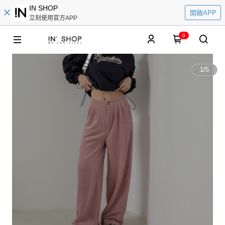
IN SHOP
開啟APP
立刻使用官方APP
0
1
/
5