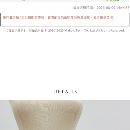
【「AFTEE先享後付」結帳流程】
醒簡訊。
１．於結帳方式選擇「AFTEE先享後付」後，將跳轉至「AFTEE先享後付」
2.透過簡訊連結打開帳單後，可選擇「超商條碼／台灣大直營門市／銀行轉
付款後全家取貨
結帳頁面，進行簡訊認證並確認金額後，即可完成結帳。
帳／街口支付／iPASS MONEY」等通路繳費。
２．訂單成立數日內，您將收到繳費通知簡訊。
每筆NT$60，滿NT$1,600(含以上)免運費
３．收到繳費通知簡訊後14天內，點擊此簡訊中的連結，可透過四大超商／
【注意事項】
ATM／網路銀行／等多元方式進行付款，方視為交易完成。
已關閉，請勿下單
1.本服務係由「台灣大哥大股份有限公司」（以下簡稱本公司）所提供，讓
※ 請注意：結帳手續完成當下不需立刻繳費，但若您需要取消訂單，請聯絡
用戶於交易時，得透過本服務購買商品或服務，並由商店將買賣／分期付款
每筆NT$10,000
購買商品的店家。未經商家同意取消之訂單仍視為有效，需透過AFTEE先享
買賣價金債權讓與本公司後，依約使用本公司帳單繳交帳款。
後付繳納相關費用。
2.基於同意付款使用「大哥付你分期」之契約關係目的，商店將以您的個人
已關閉，請勿下單(付取)
※ 交易是否成功請以「AFTEE先享後付 」之結帳頁面顯示為準，若有關於
資料（包含姓名、電話或地址）提供予台灣大哥大進項蒐集、處理及利用，
是否繳費成功／繳費後需取消欲退款等相關疑問，請聯繫「AFTEE先享後付
每筆NT$10,000
由本公司與您本人進行分期帳單所需資料之確認、核對及更正。
客戶支援中心」
https://netprotections.freshdesk.com/support/home
3.完整用戶服務條款，請詳閱以下連結：
https://oppay.tw/userRule
7-11取貨付款
【注意事項】
１．透過由恩沛科技股份有限公司提供之「AFTEE先享後付」服務完成之交
每筆NT$60，滿NT$1,800(含以上)免運費
易，需依本服務之必要範圍內提供個人資料，並將交易相關給付款項請求債
權轉讓予恩沛科技股份有限公司。
付款後7-11取貨
２．關於個人資料處理事宜，請瀏覽以下網址：
每筆NT$60，滿NT$1,600(含以上)免運費
https://aftee.tw/terms/#terms3
３．未成年的使用者請事先徵得法定代理人或監護人之同意方可使用
宅配
「AFTEE先享後付」，若未經同意申辦者引起之損失，本公司不負相關責
任。
每筆NT$100，滿NT$2,500(含以上)免運費
４．使用「AFTEE先享後付」時，將依據個別帳號之用戶狀況，依本公司即
時審查核予不同之上限額度；若仍有額度不足之情形，本公司將視審查結果
國家/地區配送
查看運費
請求用戶進行身份認證。