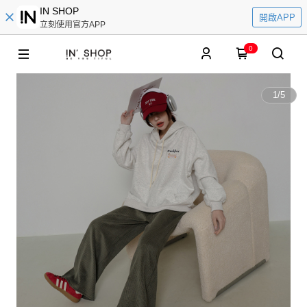
IN SHOP
開啟APP
立刻使用官方APP
0
1
/
5