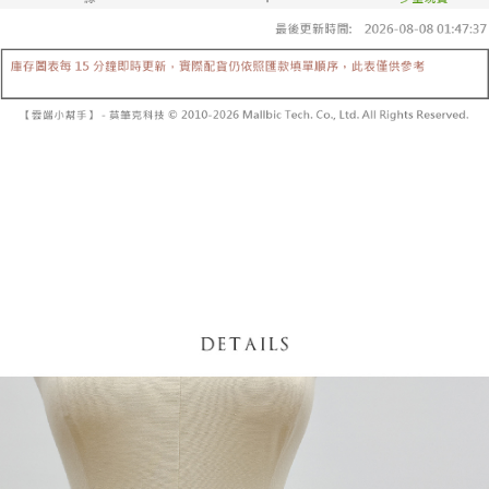
【「AFTEE先享後付」結帳流程】
醒簡訊。
１．於結帳方式選擇「AFTEE先享後付」後，將跳轉至「AFTEE先享後付」
2.透過簡訊連結打開帳單後，可選擇「超商條碼／台灣大直營門市／銀行轉
付款後全家取貨
結帳頁面，進行簡訊認證並確認金額後，即可完成結帳。
帳／街口支付／iPASS MONEY」等通路繳費。
２．訂單成立數日內，您將收到繳費通知簡訊。
每筆NT$60，滿NT$1,600(含以上)免運費
３．收到繳費通知簡訊後14天內，點擊此簡訊中的連結，可透過四大超商／
【注意事項】
ATM／網路銀行／等多元方式進行付款，方視為交易完成。
已關閉，請勿下單
1.本服務係由「台灣大哥大股份有限公司」（以下簡稱本公司）所提供，讓
※ 請注意：結帳手續完成當下不需立刻繳費，但若您需要取消訂單，請聯絡
用戶於交易時，得透過本服務購買商品或服務，並由商店將買賣／分期付款
每筆NT$10,000
購買商品的店家。未經商家同意取消之訂單仍視為有效，需透過AFTEE先享
買賣價金債權讓與本公司後，依約使用本公司帳單繳交帳款。
後付繳納相關費用。
2.基於同意付款使用「大哥付你分期」之契約關係目的，商店將以您的個人
已關閉，請勿下單(付取)
※ 交易是否成功請以「AFTEE先享後付 」之結帳頁面顯示為準，若有關於
資料（包含姓名、電話或地址）提供予台灣大哥大進項蒐集、處理及利用，
是否繳費成功／繳費後需取消欲退款等相關疑問，請聯繫「AFTEE先享後付
每筆NT$10,000
由本公司與您本人進行分期帳單所需資料之確認、核對及更正。
客戶支援中心」
https://netprotections.freshdesk.com/support/home
3.完整用戶服務條款，請詳閱以下連結：
https://oppay.tw/userRule
7-11取貨付款
【注意事項】
１．透過由恩沛科技股份有限公司提供之「AFTEE先享後付」服務完成之交
每筆NT$60，滿NT$1,800(含以上)免運費
易，需依本服務之必要範圍內提供個人資料，並將交易相關給付款項請求債
權轉讓予恩沛科技股份有限公司。
付款後7-11取貨
２．關於個人資料處理事宜，請瀏覽以下網址：
每筆NT$60，滿NT$1,600(含以上)免運費
https://aftee.tw/terms/#terms3
３．未成年的使用者請事先徵得法定代理人或監護人之同意方可使用
宅配
「AFTEE先享後付」，若未經同意申辦者引起之損失，本公司不負相關責
任。
每筆NT$100，滿NT$2,500(含以上)免運費
４．使用「AFTEE先享後付」時，將依據個別帳號之用戶狀況，依本公司即
時審查核予不同之上限額度；若仍有額度不足之情形，本公司將視審查結果
國家/地區配送
查看運費
請求用戶進行身份認證。