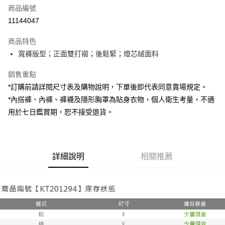
商品編號
超商取貨付款
11144047
LINE Pay
商品特色
Apple Pay
寬褲版型；正面雙打褶；後鬆緊；燈芯絨面料
街口支付
銷售重點
*訂購前請詳閱尺寸表及購物說明，下單後即代表同意賣場規定。
Google Pay
*內搭褲、內褲、褲襪及隱形胸罩為貼身衣物，個人衛生考量，不適
大哥付你分期
用於七日鑑賞期，恕不接受退貨。
相關說明
【大哥付你分期使用說明】
AFTEE先享後付
1.本服務由台灣大哥大提供，台灣大哥大用戶可立即使用無須另外申請。
2.付款方式選擇「大哥付你分期」，訂單成立後會自動跳轉到大哥付的交易
相關說明
詳細說明
相關推薦
流程，驗證手機門號後，選擇欲分期的期數、繳款截止日，確認付款後即完
【關於「AFTEE先享後付」】
成交易。
ATM付款
AFTEE先享後付是「在收到商品之後才付款」的支付方式。 讓您購物簡單
3.實際核准額度、可分期數及費用金額請依後續交易確認頁面所載為準。
便利好安心！
4.訂單成立30分鐘內，如未前往確認交易或遇審核未通過，訂單將自動取
１．簡單：不需註冊會員、不需綁卡、不需儲值。
運送方式
消。如遇「轉專審核」未通過狀況，表示未達大哥付你分期系統評分，恕無
２．便利：只要手機號碼，簡訊認證，即可結帳。
法說明評估內容。
３．安心：先確認商品／服務後，再付款。
全家取貨付款
【繳款方式說明】
1.分期款項不併入電信帳單，「大哥付你分期」於每月結算日後寄送繳費提
每筆NT$60，滿NT$1,800(含以上)免運費