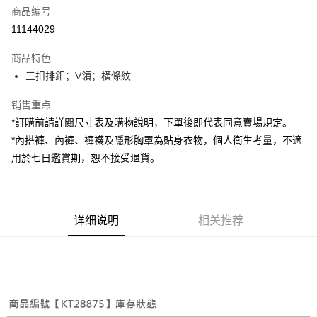
商品编号
超商取货付款
11144029
LINE Pay
商品特色
Apple Pay
三扣排釦；V領；橫條紋
街口支付
销售重点
*訂購前請詳閱尺寸表及購物說明，下單後即代表同意賣場規定。
Google Pay
*內搭褲、內褲、褲襪及隱形胸罩為貼身衣物，個人衛生考量，不適
大哥付你分期
用於七日鑑賞期，恕不接受退貨。
相关说明
【大哥付你分期使用说明】
AFTEE先享后付
1. 本服务由台湾大哥大提供，电信用户可立即使用无须另外申请。（限个人
月租型门号，不开放公司户及预付卡使用）
相关说明
详细说明
相关推荐
2. 付款方式选择 “大哥付你分期”，订单成立后会自动跳转到大哥付的交易流
一、關於 AFTEE先享後付
程，验证手机门号后，选择欲分期的期数、缴款截止日，确认付款后即完成
ATM付款
1. 於付款方式選擇AFTEE先享後付，將跳出AFTEE先享後付手機驗證視
交易。
窗。
3. 实际核准额度、可分期数及费用金额请依后续交易确认页面所载为准。
2. 進行簡訊驗證之後，即可完成結帳手續。
运送方式
4. 订单成立30分钟内，如未前往确认交易或遇审核未通过，订单将自动取
3. 訂單確認後不需事先繳費，商品會配送至您的指定地址。
消。如遇 “转专审核”未通过状况，表示未达系统评分，恕无法说明评估内
4. 下訂完成後，您的手機會收到一封繳費通知簡訊，APP會員則會收到
全家取貨付款
容。
AFTEE APP推播通知。
【缴款方式说明】
每笔NT$60，满NT$1,800(含以上)免运费