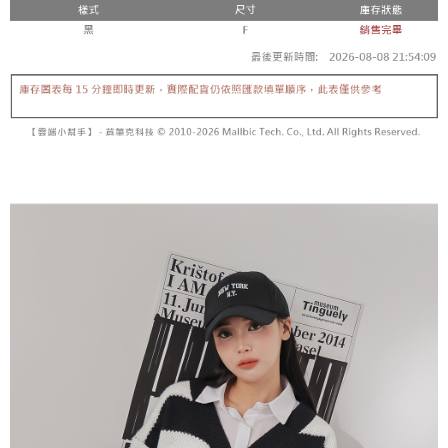
5. 收到商品當下無需繳費，確認無誤後，請再利用繳費通知簡訊或AFTEE
1. 分期款项不并入电信账单，“大哥付你分期”于每月结算日后寄送缴费提醒
APP於四大便利商店‧ATM/網銀等方式進行付款。
短信。
付款後全家取貨
2. 通过短信链接打开账单后，可选择 “超商条码／台湾大直营门市／银行转
請留意繳費期限為 14 天。唯有下載 AFTEE App 成為 AFTEE 會員者方能享
每笔NT$60，满NT$1,600(含以上)免运费
账／街口支付／iPASS MONEY”等通路缴费。
有最長 45 天內付款之服務。
已關閉，請勿下單
【注意事项】
繳費期限，為商家向您請款的時間，再加上使用AFTEE可延長的天數所計算
1. 本服务系由 “台湾大哥大股份有限公司”所提供，让用户于交易时，得通过
每笔NT$10,000
出。使用AFTEE下訂可以延長您收到商品前的繳費天數，但無法保證一定能
本服务购买商品或服务，并由商店将买卖／分期付款买卖价金债权让与本公
夠在期限內收到商品(例如:預購商品或預計到貨時間較長者)。因此無論收到
司后，依约使用本公司账单缴交账款。
已關閉，請勿下單(付取)
商品與否，仍需要請您在AFTEE規定的時間內完成繳費。
2. 基于同意付款使用 “大哥付你分期”之契约关系目的，商店将以您的个人资
每笔NT$10,000
料（包含姓名、电话或地址）提供予台湾大哥大进项收集、处理及利用，由
二、付款限制
台湾大哥大与本人进行分期账单所需资料之确认、核对及更正。
1. 初次使用 AFTEE 時，將依認證結果及本公司審查結果，核予每個人不同
7-11取貨付款
3. 完整用户服务条款，请详阅以下链接：
https://oppay.tw/userRule
之上限額度
2. 結帳金額須大於NT$30
每笔NT$60，满NT$1,800(含以上)免运费
3. 目前僅支援台灣會員
付款後7-11取貨
三、聲明條款
每笔NT$60，满NT$1,600(含以上)免运费
「AFTEE先享後付」(下稱本服務)乃由恩沛科技股份有限公司(下稱 AFTEE )
所提供，並由 AFTEE 向您收取款項。因使用本服務所須提供之個人資料(包
宅配
含但不限於訂購人姓名、電話，收件人姓名、電話、收件地址)，將交付予
AFTEE 於本服務必要服務範圍內運用。關於 AFTEE 對於個人資料之蒐集、
每笔NT$100，满NT$2,500(含以上)免运费
處理、利用，詳參 AFTEE 官網之『個人資料蒐集、處理及利用告知聲明』
（
https://aftee.tw/privacypolicy/
）。
國家/地區配送
查看运费