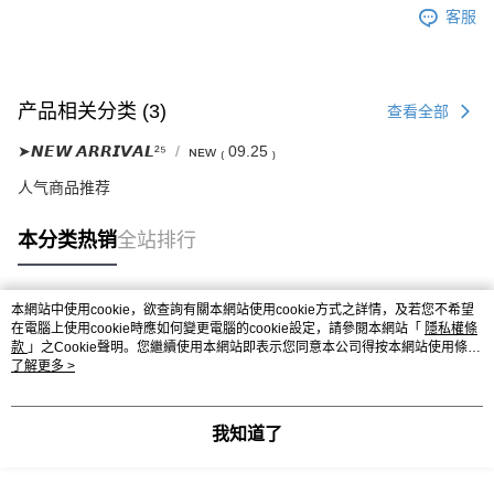
客服
产品相关分类 (3)
查看全部
➤𝙉𝙀𝙒 𝘼𝙍𝙍𝙄𝙑𝘼𝙇²⁵
ɴᴇᴡ ₍ 09.25 ₎
人气商品推荐
本分类热销
全站排行
本網站中使用cookie，欲查詢有關本網站使用cookie方式之詳情，及若您不希望
热门标签
在電腦上使用cookie時應如何變更電腦的cookie設定，請參閱本網站「
隱私權條
款
」之Cookie聲明。您繼續使用本網站即表示您同意本公司得按本網站使用條款
之Cookie聲明使用cookie。
了解更多 >
我知道了