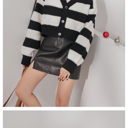
若款項超過繳費期限，將根據當次的金額加收年利率 16% 的逾期滯納金。
未成年的使用者，請事先徵得法定代理人或監護人之同意方可使用
AFTEE。
若您對於個人資料之處理、利用有任何疑問，或欲行使相關法律權利，請聯
繫恩沛科技股份有限公司。若您不同意我們將上開所示之個人資料，連同必
要之購買訂單資訊提供予 AFTEE ，或讓 AFTEE 蒐集處理利用您的個人資
料，請勿選用本服務。