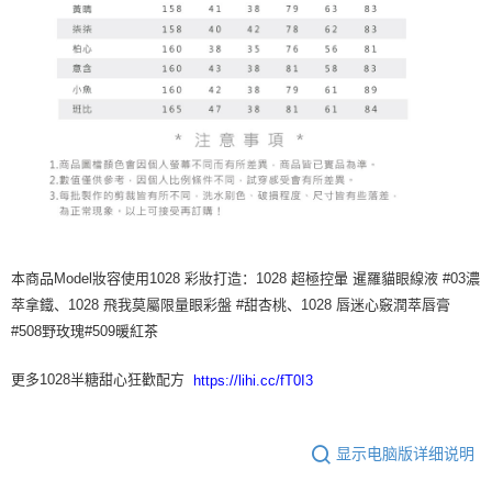
本商品Model妝容使用1028 彩妝打造：1028 超極控暈 暹羅貓眼線液 #03濃
萃拿鐵、1028 飛我莫屬限量眼彩盤 #甜杏桃、1028 唇迷心竅潤萃唇膏
#508野玫瑰#509暖紅茶
更多1028半糖甜心狂歡配方
https://lihi.cc/fT0I3
显示电脑版详细说明