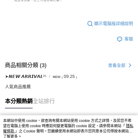
顯示電腦版詳細說明
客服
商品相關分類 (3)
查看全部
➤𝙉𝙀𝙒 𝘼𝙍𝙍𝙄𝙑𝘼𝙇²⁵
ɴᴇᴡ ₍ 09.25 ₎
人氣商品推薦
本分類熱銷
全站排行
本網站中使用 cookie，欲查詢有關本網站使用 cookie 方式之詳情，及若您不希
熱門標籤
望在電腦上使用 cookie 時應如何變更電腦的 cookie 設定，請參閱本網站「
隱私
權條款
」之 Cookie 聲明。您繼續使用本網站即表示您同意本公司得按本網站使
用條款之 Cookie 聲明使用 cookie。
了解更多 >