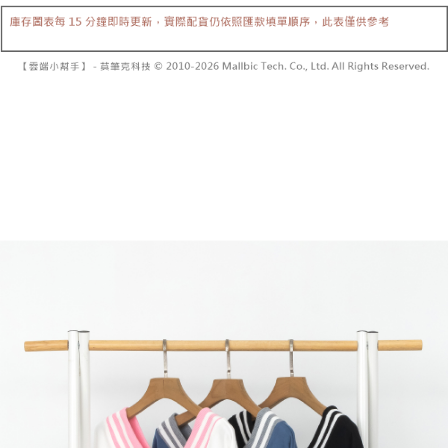
【「AFTEE先享後付」結帳流程】
醒簡訊。
１．於結帳方式選擇「AFTEE先享後付」後，將跳轉至「AFTEE先享後付」
2.透過簡訊連結打開帳單後，可選擇「超商條碼／台灣大直營門市／銀行轉
付款後全家取貨
結帳頁面，進行簡訊認證並確認金額後，即可完成結帳。
帳／街口支付／iPASS MONEY」等通路繳費。
２．訂單成立數日內，您將收到繳費通知簡訊。
每筆NT$60，滿NT$1,600(含以上)免運費
３．收到繳費通知簡訊後14天內，點擊此簡訊中的連結，可透過四大超商／
【注意事項】
ATM／網路銀行／等多元方式進行付款，方視為交易完成。
已關閉，請勿下單
1.本服務係由「台灣大哥大股份有限公司」（以下簡稱本公司）所提供，讓
※ 請注意：結帳手續完成當下不需立刻繳費，但若您需要取消訂單，請聯絡
用戶於交易時，得透過本服務購買商品或服務，並由商店將買賣／分期付款
每筆NT$10,000
購買商品的店家。未經商家同意取消之訂單仍視為有效，需透過AFTEE先享
買賣價金債權讓與本公司後，依約使用本公司帳單繳交帳款。
後付繳納相關費用。
2.基於同意付款使用「大哥付你分期」之契約關係目的，商店將以您的個人
已關閉，請勿下單(付取)
※ 交易是否成功請以「AFTEE先享後付 」之結帳頁面顯示為準，若有關於
資料（包含姓名、電話或地址）提供予台灣大哥大進項蒐集、處理及利用，
是否繳費成功／繳費後需取消欲退款等相關疑問，請聯繫「AFTEE先享後付
每筆NT$10,000
由本公司與您本人進行分期帳單所需資料之確認、核對及更正。
客戶支援中心」
https://netprotections.freshdesk.com/support/home
3.完整用戶服務條款，請詳閱以下連結：
https://oppay.tw/userRule
7-11取貨付款
【注意事項】
１．透過由恩沛科技股份有限公司提供之「AFTEE先享後付」服務完成之交
每筆NT$60，滿NT$1,800(含以上)免運費
易，需依本服務之必要範圍內提供個人資料，並將交易相關給付款項請求債
權轉讓予恩沛科技股份有限公司。
付款後7-11取貨
２．關於個人資料處理事宜，請瀏覽以下網址：
每筆NT$60，滿NT$1,600(含以上)免運費
https://aftee.tw/terms/#terms3
３．未成年的使用者請事先徵得法定代理人或監護人之同意方可使用
宅配
「AFTEE先享後付」，若未經同意申辦者引起之損失，本公司不負相關責
任。
每筆NT$100，滿NT$2,500(含以上)免運費
４．使用「AFTEE先享後付」時，將依據個別帳號之用戶狀況，依本公司即
時審查核予不同之上限額度；若仍有額度不足之情形，本公司將視審查結果
國家/地區配送
查看運費
請求用戶進行身份認證。