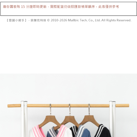
【「AFTEE先享後付」結帳流程】
醒簡訊。
１．於結帳方式選擇「AFTEE先享後付」後，將跳轉至「AFTEE先享後付」
2.透過簡訊連結打開帳單後，可選擇「超商條碼／台灣大直營門市／銀行轉
付款後全家取貨
結帳頁面，進行簡訊認證並確認金額後，即可完成結帳。
帳／街口支付／iPASS MONEY」等通路繳費。
２．訂單成立數日內，您將收到繳費通知簡訊。
每筆NT$60，滿NT$1,600(含以上)免運費
３．收到繳費通知簡訊後14天內，點擊此簡訊中的連結，可透過四大超商／
【注意事項】
ATM／網路銀行／等多元方式進行付款，方視為交易完成。
已關閉，請勿下單
1.本服務係由「台灣大哥大股份有限公司」（以下簡稱本公司）所提供，讓
※ 請注意：結帳手續完成當下不需立刻繳費，但若您需要取消訂單，請聯絡
用戶於交易時，得透過本服務購買商品或服務，並由商店將買賣／分期付款
每筆NT$10,000
購買商品的店家。未經商家同意取消之訂單仍視為有效，需透過AFTEE先享
買賣價金債權讓與本公司後，依約使用本公司帳單繳交帳款。
後付繳納相關費用。
2.基於同意付款使用「大哥付你分期」之契約關係目的，商店將以您的個人
已關閉，請勿下單(付取)
※ 交易是否成功請以「AFTEE先享後付 」之結帳頁面顯示為準，若有關於
資料（包含姓名、電話或地址）提供予台灣大哥大進項蒐集、處理及利用，
是否繳費成功／繳費後需取消欲退款等相關疑問，請聯繫「AFTEE先享後付
每筆NT$10,000
由本公司與您本人進行分期帳單所需資料之確認、核對及更正。
客戶支援中心」
https://netprotections.freshdesk.com/support/home
3.完整用戶服務條款，請詳閱以下連結：
https://oppay.tw/userRule
7-11取貨付款
【注意事項】
１．透過由恩沛科技股份有限公司提供之「AFTEE先享後付」服務完成之交
每筆NT$60，滿NT$1,800(含以上)免運費
易，需依本服務之必要範圍內提供個人資料，並將交易相關給付款項請求債
權轉讓予恩沛科技股份有限公司。
付款後7-11取貨
２．關於個人資料處理事宜，請瀏覽以下網址：
每筆NT$60，滿NT$1,600(含以上)免運費
https://aftee.tw/terms/#terms3
３．未成年的使用者請事先徵得法定代理人或監護人之同意方可使用
宅配
「AFTEE先享後付」，若未經同意申辦者引起之損失，本公司不負相關責
任。
每筆NT$100，滿NT$2,500(含以上)免運費
４．使用「AFTEE先享後付」時，將依據個別帳號之用戶狀況，依本公司即
時審查核予不同之上限額度；若仍有額度不足之情形，本公司將視審查結果
國家/地區配送
查看運費
請求用戶進行身份認證。