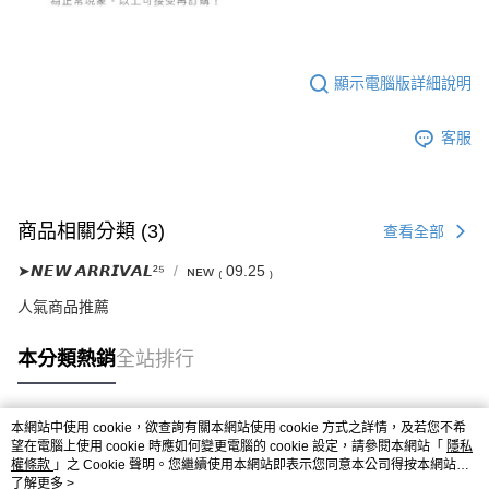
顯示電腦版詳細說明
客服
商品相關分類 (3)
查看全部
➤𝙉𝙀𝙒 𝘼𝙍𝙍𝙄𝙑𝘼𝙇²⁵
ɴᴇᴡ ₍ 09.25 ₎
人氣商品推薦
本分類熱銷
全站排行
本網站中使用 cookie，欲查詢有關本網站使用 cookie 方式之詳情，及若您不希
熱門標籤
望在電腦上使用 cookie 時應如何變更電腦的 cookie 設定，請參閱本網站「
隱私
權條款
」之 Cookie 聲明。您繼續使用本網站即表示您同意本公司得按本網站使
用條款之 Cookie 聲明使用 cookie。
了解更多 >