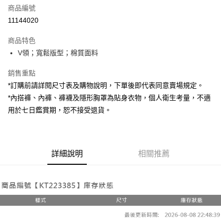
商品編號
超商取貨付款
11144020
LINE Pay
商品特色
Apple Pay
V領；寬鬆版型；棉質面料
街口支付
銷售重點
*訂購前請詳閱尺寸表及購物說明，下單後即代表同意賣場規定。
Google Pay
*內搭褲、內褲、褲襪及隱形胸罩為貼身衣物，個人衛生考量，不適
大哥付你分期
用於七日鑑賞期，恕不接受退貨。
相關說明
【大哥付你分期使用說明】
AFTEE先享後付
1.本服務由台灣大哥大提供，台灣大哥大用戶可立即使用無須另外申請。
2.付款方式選擇「大哥付你分期」，訂單成立後會自動跳轉到大哥付的交易
相關說明
詳細說明
相關推薦
流程，驗證手機門號後，選擇欲分期的期數、繳款截止日，確認付款後即完
【關於「AFTEE先享後付」】
成交易。
ATM付款
AFTEE先享後付是「在收到商品之後才付款」的支付方式。 讓您購物簡單
3.實際核准額度、可分期數及費用金額請依後續交易確認頁面所載為準。
便利好安心！
4.訂單成立30分鐘內，如未前往確認交易或遇審核未通過，訂單將自動取
１．簡單：不需註冊會員、不需綁卡、不需儲值。
運送方式
消。如遇「轉專審核」未通過狀況，表示未達大哥付你分期系統評分，恕無
２．便利：只要手機號碼，簡訊認證，即可結帳。
法說明評估內容。
３．安心：先確認商品／服務後，再付款。
全家取貨付款
【繳款方式說明】
1.分期款項不併入電信帳單，「大哥付你分期」於每月結算日後寄送繳費提
每筆NT$60，滿NT$1,800(含以上)免運費