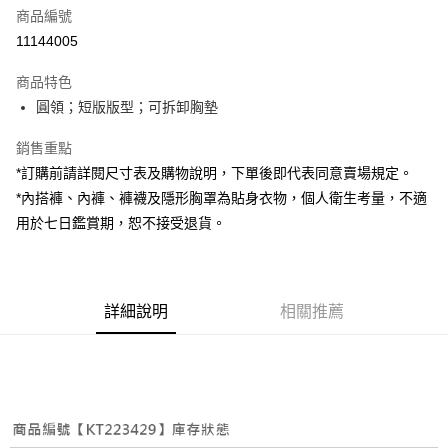
商品編號
超商取貨付款
11144005
LINE Pay
商品特色
Apple Pay
圓領；短版版型；可拆卸胸墊
街口支付
銷售重點
*訂購前請詳閱尺寸表及購物說明，下單後即代表同意賣場規定。
Google Pay
*內搭褲、內褲、褲襪及隱形胸罩為貼身衣物，個人衛生考量，不適
大哥付你分期
用於七日鑑賞期，恕不接受退貨。
相關說明
【大哥付你分期使用說明】
AFTEE先享後付
1.本服務由台灣大哥大提供，台灣大哥大用戶可立即使用無須另外申請。
2.付款方式選擇「大哥付你分期」，訂單成立後會自動跳轉到大哥付的交易
相關說明
詳細說明
相關推薦
流程，驗證手機門號後，選擇欲分期的期數、繳款截止日，確認付款後即完
【關於「AFTEE先享後付」】
成交易。
ATM付款
AFTEE先享後付是「在收到商品之後才付款」的支付方式。 讓您購物簡單
3.實際核准額度、可分期數及費用金額請依後續交易確認頁面所載為準。
便利好安心！
4.訂單成立30分鐘內，如未前往確認交易或遇審核未通過，訂單將自動取
１．簡單：不需註冊會員、不需綁卡、不需儲值。
運送方式
消。如遇「轉專審核」未通過狀況，表示未達大哥付你分期系統評分，恕無
２．便利：只要手機號碼，簡訊認證，即可結帳。
法說明評估內容。
３．安心：先確認商品／服務後，再付款。
全家取貨付款
【繳款方式說明】
1.分期款項不併入電信帳單，「大哥付你分期」於每月結算日後寄送繳費提
每筆NT$60，滿NT$1,800(含以上)免運費