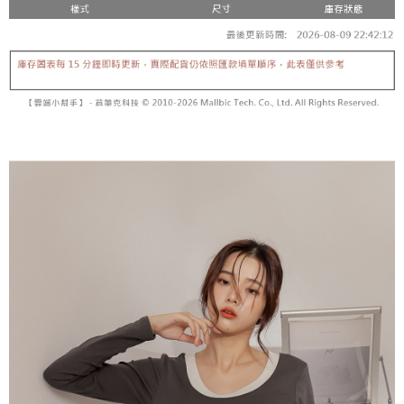
【「AFTEE先享後付」結帳流程】
醒簡訊。
１．於結帳方式選擇「AFTEE先享後付」後，將跳轉至「AFTEE先享後付」
2.透過簡訊連結打開帳單後，可選擇「超商條碼／台灣大直營門市／銀行轉
付款後全家取貨
結帳頁面，進行簡訊認證並確認金額後，即可完成結帳。
帳／街口支付／iPASS MONEY」等通路繳費。
２．訂單成立數日內，您將收到繳費通知簡訊。
每筆NT$60，滿NT$1,600(含以上)免運費
３．收到繳費通知簡訊後14天內，點擊此簡訊中的連結，可透過四大超商／
【注意事項】
ATM／網路銀行／等多元方式進行付款，方視為交易完成。
已關閉，請勿下單
1.本服務係由「台灣大哥大股份有限公司」（以下簡稱本公司）所提供，讓
※ 請注意：結帳手續完成當下不需立刻繳費，但若您需要取消訂單，請聯絡
用戶於交易時，得透過本服務購買商品或服務，並由商店將買賣／分期付款
每筆NT$10,000
購買商品的店家。未經商家同意取消之訂單仍視為有效，需透過AFTEE先享
買賣價金債權讓與本公司後，依約使用本公司帳單繳交帳款。
後付繳納相關費用。
2.基於同意付款使用「大哥付你分期」之契約關係目的，商店將以您的個人
已關閉，請勿下單(付取)
※ 交易是否成功請以「AFTEE先享後付 」之結帳頁面顯示為準，若有關於
資料（包含姓名、電話或地址）提供予台灣大哥大進項蒐集、處理及利用，
是否繳費成功／繳費後需取消欲退款等相關疑問，請聯繫「AFTEE先享後付
每筆NT$10,000
由本公司與您本人進行分期帳單所需資料之確認、核對及更正。
客戶支援中心」
https://netprotections.freshdesk.com/support/home
3.完整用戶服務條款，請詳閱以下連結：
https://oppay.tw/userRule
7-11取貨付款
【注意事項】
１．透過由恩沛科技股份有限公司提供之「AFTEE先享後付」服務完成之交
每筆NT$60，滿NT$1,800(含以上)免運費
易，需依本服務之必要範圍內提供個人資料，並將交易相關給付款項請求債
權轉讓予恩沛科技股份有限公司。
付款後7-11取貨
２．關於個人資料處理事宜，請瀏覽以下網址：
每筆NT$60，滿NT$1,600(含以上)免運費
https://aftee.tw/terms/#terms3
３．未成年的使用者請事先徵得法定代理人或監護人之同意方可使用
宅配
「AFTEE先享後付」，若未經同意申辦者引起之損失，本公司不負相關責
任。
每筆NT$100，滿NT$2,500(含以上)免運費
４．使用「AFTEE先享後付」時，將依據個別帳號之用戶狀況，依本公司即
時審查核予不同之上限額度；若仍有額度不足之情形，本公司將視審查結果
國家/地區配送
查看運費
請求用戶進行身份認證。