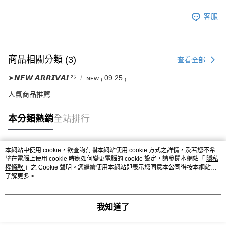
客服
商品相關分類 (3)
查看全部
➤𝙉𝙀𝙒 𝘼𝙍𝙍𝙄𝙑𝘼𝙇²⁵
ɴᴇᴡ ₍ 09.25 ₎
人氣商品推薦
本分類熱銷
全站排行
本網站中使用 cookie，欲查詢有關本網站使用 cookie 方式之詳情，及若您不希
熱門標籤
望在電腦上使用 cookie 時應如何變更電腦的 cookie 設定，請參閱本網站「
隱私
權條款
」之 Cookie 聲明。您繼續使用本網站即表示您同意本公司得按本網站使
用條款之 Cookie 聲明使用 cookie。
了解更多 >
我知道了