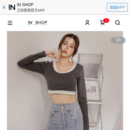
IN SHOP
開啟APP
立刻使用官方APP
0
1
/
5