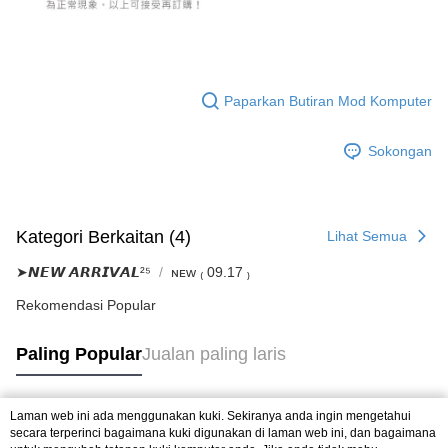
Paparkan Butiran Mod Komputer
Sokongan
Kategori Berkaitan (4)
Lihat Semua
➤𝙉𝙀𝙒 𝘼𝙍𝙍𝙄𝙑𝘼𝙇²⁵
ɴᴇᴡ ₍ 09.17 ₎
Rekomendasi Popular
Paling Popular
Jualan paling laris
Laman web ini ada menggunakan kuki. Sekiranya anda ingin mengetahui
Tag Popular
secara terperinci bagaimana kuki digunakan di laman web ini, dan bagaimana