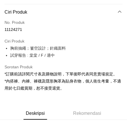
Kaedah Pembayaran
Ciri Produk
Kad Kredit (Bayaran Penuh)
No. Produk
Pengambilan di Kedai Serbaneka
11124271
LINE Pay
Ciri Produk
Apple Pay
胸前抽繩；簍空設計；針織面料
試穿報告 : 棠棠 / F / 適中
JKOPAY
Google Pay
Sorotan Produk
*訂購前請詳閱尺寸表及購物說明，下單後即代表同意賣場規定。
OP Pay Later
*內搭褲、內褲、褲襪及隱形胸罩為貼身衣物，個人衛生考量，不適
Deskripsi
用於七日鑑賞期，恕不接受退貨。
[Terma Penggunaan untuk OP Pay Later]
AFTEE
Perkhidmatan ini disediakan oleh Taiwan Mobile dan tersedia untuk
Deskripsi
pengguna Taiwan Mobile tanpa memerlukan permohonan tambahan.
Pertama, Mengenai Perkhidmatan AFTEE Beli Sekarang Bayar Kemudian
Pemindahan ATM
Deskripsi
Rekomendasi
1. Dengan memilih AFTEE sebagai kaedah pembayaran, mesej
Jika anda memilih OP Pay Later sebagai kaedah pembayaran, sistem
pengesahan AFTEE akan muncul.
akan mengarahkan anda secara automatik ke proses transaksi OP Pay
2. Anda boleh meneruskan pembayaran selepas pengesahan SMS.
Pilihan Penghantaran
Later selepas pesanan dibuat. Anda perlu mengesahkan nombor telefon