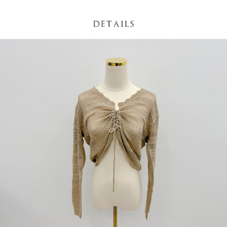
NT$60/pesanan | Penghantaran percuma untuk pesanan
1. Jumlah yang diperakui untuk pengguna kali pertama boleh sehingga
[Nota Penting]
NT$1,600 atau lebih
NT$10,000. Amaun diperakui sebenar yang diluluskan akan berdasarkan
keputusan pensijilan dan semakan oleh AFTEE.
Perkhidmatan ini disediakan oleh Taiwan Mobile Co., Ltd. (“Syarikat”),
宅配
2. Amaun perbelanjaan minimum mestilah lebih besar daripada NT$20.
yang membolehkan pelanggan membeli barangan atau perkhidmatan
3. Pada masa ini hanya tersedia untuk ahli Taiwan.
NT$100/pesanan | Penghantaran percuma untuk pesanan
melalui perkhidmatan ini pada masa transaksi. Hasil daripada pembelian
atau pembayaran ansuran akan dipindahkan oleh peniaga kepada
NT$2,500 atau lebih
Ketiga, Syarat Perkhidmatan
Syarikat, dan pelanggan hendaklah membuat pembayaran mengikut
Perkhidmatan AFTEE Beli Sekarang Bayar Kemudian disediakan oleh NP
perjanjian menggunakan sistem bil Syarikat.
國家/地區配送
Kadar Penghantaran
Taiwan, Inc. dan AFTEE akan membuat bil kepada pengguna. AFTEE
akan menggunakan data peribadi yang dikumpul (termasuk nama
Untuk memenuhi hubungan kontrak yang terjalin melalui persetujuan
pembeli, no. telefon, nama penerima, no. telefon, alamat penerima) untuk
penggunaan OP Pay Later, peniaga akan memberikan maklumat peribadi
penggunaan perkhidmatan. Sila rujuk kepada "Penyata Pengumpulan
anda (termasuk nama, nombor telefon, atau alamat) kepada Syarikat bagi
Data Peribadi, Pemprosesan, Penggunaan"
tujuan pengumpulan, pemprosesan dan penggunaan data yang
(https://aftee.tw/privacypolicy/
) untuk maklumat lanjut.
diperlukan untuk pengebilan ansuran, termasuk pengesahan,
pengesahan semula dan pembetulan.
Jumlah yang diperakui untuk pengguna kali pertama yang lulus
kelulusan boleh sehingga NT$10,000. Jika pengguna tidak membuat
Untuk terma perkhidmatan penuh, sila rujuk pautan berikut:
pembayaran dalam tempoh tersebut, yuran pembayaran lewat sebanyak
https://oppay.tw/userRule
" target="_blank" class="link revert-
20% setahun akan dikenakan. Pengguna bawah umur dikehendaki
style">https://oppay.tw/userRule
mendapatkan kebenaran daripada ibu bapa atau penjaga yang sah
untuk menggunakan AFTEE.
【Panduan Penggunaan Pembayaran Ansuran Gogo】
1. Perkhidmatan ini disediakan oleh Taiwan Mobile, pengguna telefon
Sila hubungi NP Taiwan Inc. di
cs_tw@netprotections.co.jp
jika anda
mudah alih boleh segera menggunakan tanpa perlu memohon lagi.
mempunyai sebarang kebimbangan mengenai pemprosesan dan
(Hanya untuk nombor langganan peribadi, tidak terbuka untuk syarikat
penggunaan pada data peribadi. Jika anda tidak bersetuju dengan data