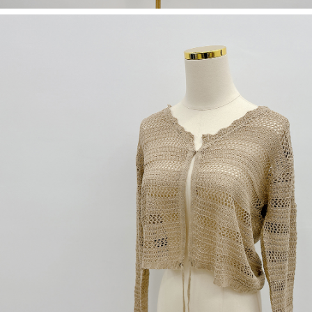
dan kad prabayar)
peribadi yang disenaraikan seperti di atas akan dikumpul dan digunakan
2. Pilihan kaedah pembayaran "Pembayaran Ansuran Gogo", selepas
oleh AFTEE, sila jangan gunakan perkhidmatan ini.
pesanan ditubuhkan, akan secara automatik dialihkan ke proses
transaksi Gogo, selepas pengesahan nombor telefon, pilih bilangan
ansuran yang diingini, tarikh akhir pembayaran, dan setelah
mengesahkan pembayaran, transaksi akan selesai.
3. Jumlah kelulusan sebenar, bilangan ansuran dan jumlah bayaran
adalah berdasarkan halaman pengesahan transaksi seterusnya.
4. Dalam masa 30 minit selepas pesanan ditubuhkan, jika tidak pergi
untuk mengesahkan transaksi atau jika tidak lulus semakan, pesanan
akan dibatalkan secara automatik. Jika terdapat situasi "pindah untuk
semakan khusus" yang tidak lulus, ini menunjukkan bahawa sistem
penilaian tidak mencukupi, tiada penjelasan mengenai kandungan
penilaian boleh diberikan.
【Penerangan Kaedah Pembayaran】
1. Pembayaran ansuran tidak digabungkan dalam bil telekomunikasi,
"Pembayaran Ansuran Gogo" akan menghantar SMS peringatan
pembayaran selepas tarikh penyelesaian bulanan.
2. Melalui pautan SMS untuk membuka bil, anda boleh memilih untuk
membayar melalui "Kod bar kedai serbaneka / Kedai rasmi Taiwan
Mobile / Pemindahan bank / Pembayaran J街口 / iPASS MONEY" dan
saluran lain.
【Nota Penting】