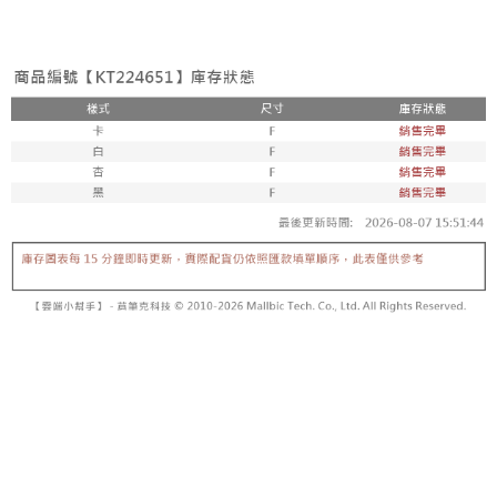
3. Tiada bayaran diperlukan apabila pesanan disahkan. Produk akan
mudah alih anda, memilih bilangan ansuran, dan menetapkan tarikh
dihantar ke alamat yang ditetapkan.
全家取貨付款
akhir pembayaran. Transaksi akan dianggap selesai setelah pembayaran
4. Setelah pesanan disahkan, anda akan menerima SMS pembayaran
disahkan.
NT$60/pesanan | Penghantaran percuma untuk pesanan
manakala ahli aplikasi akan menerima pemberitahuan tolak aplikasi
NT$1,800 atau lebih
AFTEE.
Had kredit yang diluluskan, tempoh ansuran yang tersedia, dan yuran
5. Tiada bayaran diperlukan apabila anda menerima produk. Sila buat
yang dikenakan adalah tertakluk kepada maklumat yang dinyatakan
pembayaran di empat kedai serbaneka utama, ATM atau perbankan
付款後全家取貨
pada halaman pengesahan transaksi seterusnya.
dalam talian dengan SMS pembayaran atau pemberitahuan tolak aplikasi
NT$60/pesanan | Penghantaran percuma untuk pesanan
AFTEE.
Jika transaksi tidak disahkan dalam masa 30 minit selepas pesanan
NT$1,600 atau lebih
dibuat, atau jika permohonan gagal dalam proses semakan, pesanan
Sila ambil perhatian bahawa tempoh pembayaran adalah 14 hari. Walau
akan dibatalkan secara automatik. Jika permohonan gagal pada
已關閉，請勿下單
bagaimanapun, bagi mereka yang telah memuat turun Aplikasi AFTEE
peringkat "semakan manual", ini bermakna kriteria pemarkahan sistem
dan mendaftar sebagai ahli AFTEE boleh menikmati tempoh pembayaran
NT$10,000/pesanan
tidak dipenuhi; butiran penilaian khusus tidak akan didedahkan.
sehingga 45 hari.
已關閉，請勿下單(付取)
[Arahan Pembayaran]
Tempoh pembayaran dikira dari masa kedai meminta pembayaran anda,
ditambah dengan bilangan hari yang boleh dilanjutkan oleh AFTEE. Anda
NT$10,000/pesanan
Pembayaran ansuran melalui OP Pay Later akan dibilkan secara
boleh melanjutkan tempoh pembayaran anda sebelum anda menerima
berasingan dan tidak termasuk dalam bil telekom anda. SMS peringatan
pesanan. Walau bagaimanapun, tiada jaminan bahawa anda boleh
7-11取貨付款
pembayaran akan dihantar selepas kitaran bil bulanan.
menerima pesanan anda semasa tempoh pembayaran (cth.: produk
NT$60/pesanan | Penghantaran percuma untuk pesanan
prapesanan atau produk yang mungkin mengambil masa yang lebih
Selepas mengakses bil melalui pautan dalam SMS, anda boleh
NT$1,800 atau lebih
lama untuk dihantar). Oleh itu, anda dikehendaki membuat pembayaran
menyelesaikan pembayaran anda melalui salah satu saluran berikut: kod
kepada AFTEE dalam tempoh sama ada anda menerima pesanan.
bar kedai serbaneka, kedai runcit Taiwan Mobile, pemindahan bank,
付款後7-11取貨
JKOPay, atau iPASS MONEY.
Kedua, Sekatan Pembayaran