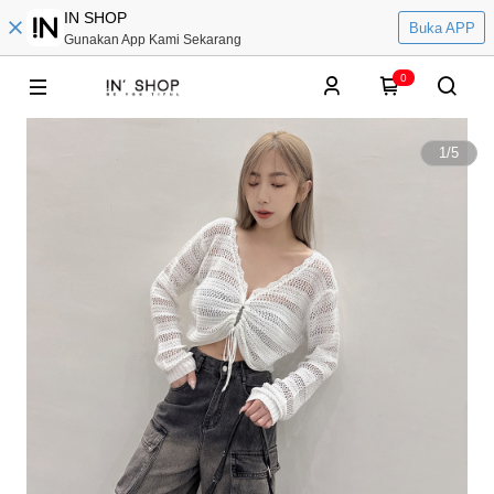
IN SHOP
Buka APP
Gunakan App Kami Sekarang
0
1
/
5