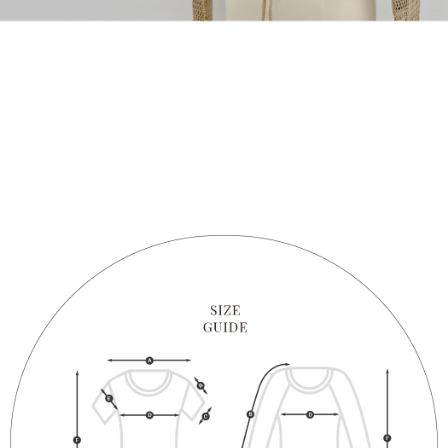
1. Perkhidmatan ini disediakan oleh "Taiwan Mobile Co., Ltd." untuk
membolehkan pengguna membeli produk atau perkhidmatan melalui
perkhidmatan ini semasa transaksi, dan kedai akan menyerahkan hak
tuntutan harga jual/beli ansuran kepada syarikat ini untuk membayar bil
menggunakan bil syarikat ini.
2. Berdasarkan tujuan kontrak persetujuan pembayaran menggunakan
"Pembayaran Ansuran Gogo", kedai akan memberikan maklumat peribadi
anda (termasuk nama, telefon atau alamat) kepada Taiwan Mobile untuk
pengumpulan, pemprosesan dan penggunaan, untuk pengesahan,
semakan dan pembetulan data yang diperlukan untuk bil ansuran oleh
Taiwan Mobile.
3. Sila baca syarat perkhidmatan pengguna secara lengkap melalui
pautan berikut: https://oppay.tw/userRule