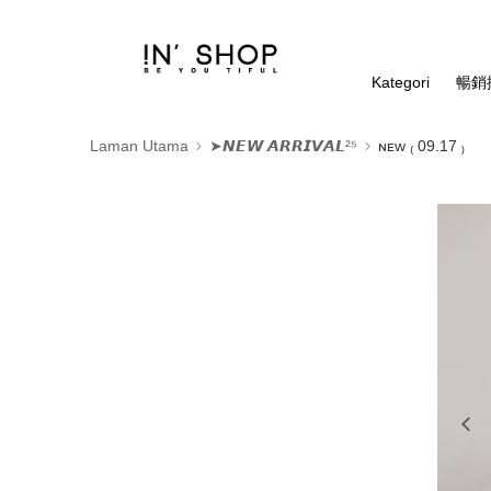
Kategori
暢銷排
Laman Utama
➤𝙉𝙀𝙒 𝘼𝙍𝙍𝙄𝙑𝘼𝙇²⁵
ɴᴇᴡ ₍ 09.17 ₎