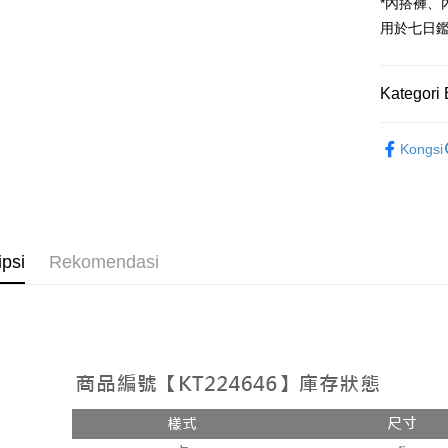
Google Pa
*內搭褲
用於七日
OP Pay La
Deskripsi
[Terma Pe
Kategori 
AFTEE
Perkhidmat
Deskripsi
➤𝙉𝙀𝙒 𝘼𝙍
pengguna 
Pertama, 
Kongsi
Pemindah
Kemudian
Rekomenda
Jika anda 
1. Dengan
akan menga
pengesaha
【上衣】
Later sele
2. Anda b
Pilihan 
mudah alih
3. Tiada b
【上衣】
akhir pemb
dihantar k
全家取貨
ipsi
Rekomendasi
pembayara
4. Setela
NT$60/pes
manakala a
Had kredit
AFTEE.
NT$1,800 
yang diken
5. Tiada b
pada hala
pembayara
付款後全
dalam tal
NT$60/pes
Jika trans
aplikasi A
dibuat, at
NT$1,600 
akan dibat
Sila ambil
peringkat 
bagaimanap
已關閉，
tidak dipe
dan mendaf