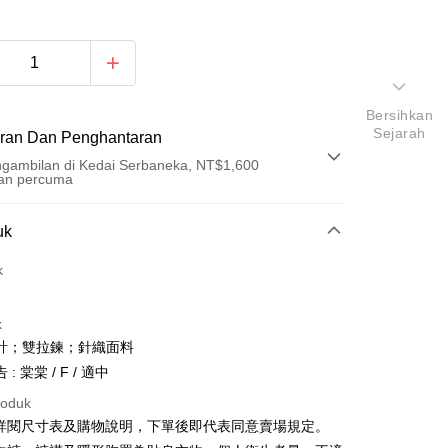
Bersihkan
Sejarah
ran Dan Penghantaran
gambilan di Kedai Serbaneka, NT$1,600
an percuma
Pembayaran
uk
t (Bayaran Penuh)
k
an di Kedai Serbaneka
k
計；雙拉鍊；針織面料
: 棠棠 / F / 適中
roduk
請詳閱尺寸表及購物說明，下單後即代表同意賣場規定。