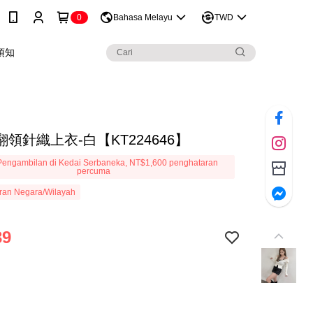
0
Bahasa Melayu
TWD
須知
領針織上衣-白【KT224646】
engambilan di Kedai Serbaneka, NT$1,600 penghataran
percuma
ran Negara/Wilayah
39