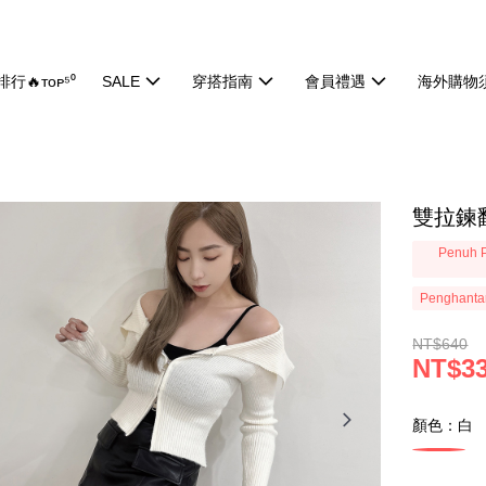
行🔥ᴛᴏᴘ⁵⁰
SALE
穿搭指南
會員禮遇
海外購物
雙拉鍊翻
Penuh P
Penghanta
NT$640
NT$3
顏色：白