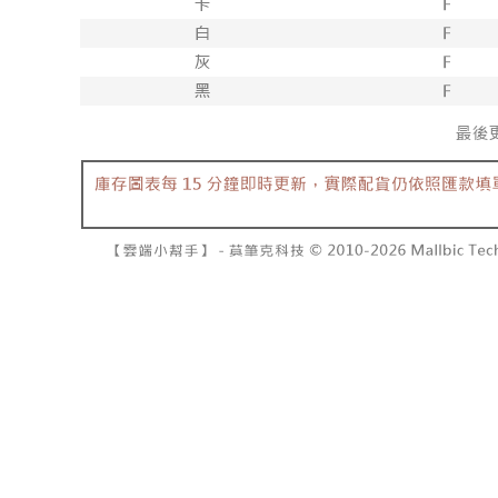
NT$10,00
pembayara
[Arahan P
已關閉，請
Tempoh pe
Pembayaran
ditambah d
NT$10,00
berasingan
Anda bole
pembayaran
menerima 
7-11取貨
boleh men
NT$60/pes
Selepas me
produk pr
menyelesai
lebih lama
NT$1,800 
kod bar ke
pembayara
JKOPay, a
pesanan.
付款後7-1
NT$60/pes
[Nota Pent
Kedua, Se
1. Jumlah 
NT$1,600 
Perkhidmata
NT$10,000.
yang memb
berdasarka
宅配
melalui pe
2. Amaun p
NT$100/pe
pembelian
3. Pada ma
kepada Sy
NT$2,500 
mengikut p
Ketiga, Sy
Perkhidma
國家/地區
Untuk meme
NP Taiwan
penggunaa
akan meng
peribadi a
pembeli, n
Syarikat 
untuk peng