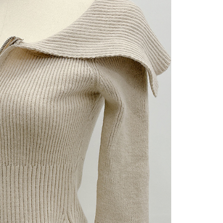
gan Kaedah Pembayaran】
ran ansuran tidak digabungkan dalam bil telekomunikasi,
an Ansuran Gogo" akan menghantar SMS peringatan
 selepas tarikh penyelesaian bulanan.
 pautan SMS untuk membuka bil, anda boleh memilih untuk
elalui "Kod bar kedai serbaneka / Kedai rasmi Taiwan
Pemindahan bank / Pembayaran J街口 / iPASS MONEY" dan
n.
nting】
matan ini disediakan oleh "Taiwan Mobile Co., Ltd." untuk
an pengguna membeli produk atau perkhidmatan melalui
an ini semasa transaksi, dan kedai akan menyerahkan hak
arga jual/beli ansuran kepada syarikat ini untuk membayar bil
n bil syarikat ini.
arkan tujuan kontrak persetujuan pembayaran menggunakan
an Ansuran Gogo", kedai akan memberikan maklumat
nda (termasuk nama, telefon atau alamat) kepada Taiwan
tuk pengumpulan, pemprosesan dan penggunaan, untuk
, semakan dan pembetulan data yang diperlukan untuk bil
eh Taiwan Mobile.
ca syarat perkhidmatan pengguna secara lengkap melalui
kut: https://oppay.tw/userRule