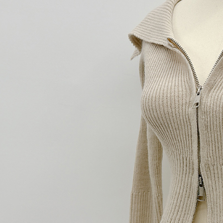
【Peneran
1. Pembaya
"Pembayar
pembayaran
2. Melalui
membayar m
Mobile / 
saluran lai
【Nota Pe
1. Perkhid
membolehk
perkhidmat
tuntutan h
menggunaka
2. Berdas
"Pembayar
peribadi a
Mobile un
pengesahan
ansuran ol
3. Sila ba
pautan beri