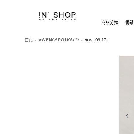
商品分類
暢銷排
首頁
➤𝙉𝙀𝙒 𝘼𝙍𝙍𝙄𝙑𝘼𝙇²⁵
ɴᴇᴡ ₍ 09.17 ₎