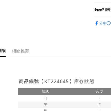
相關說明
【大哥付
商品相關分
AFTEE先
1.本服務
2.付款方
相關說明
➤𝙉𝙀𝙒 𝘼𝙍
流程，驗
【關於「A
分享
ATM付款
完成交易
AFTEE
人氣商品
3.實際核
便利好安
4.訂單成
１．簡單
【上衣】
消。如遇
２．便利
運送方式
無法說明
【上衣】
３．安心
【繳款方
全家取貨
說明
相關推薦
1.分期款
【「AFT
醒簡訊。
每筆NT$6
１．於結帳
2.透過簡
付」結帳
帳／街口支
付款後全
２．訂單
３．收到繳
每筆NT$6
【注意事
／ATM／
1.本服務
※ 請注意
已關閉，
用戶於交
絡購買商品
款買賣價
先享後付
每筆NT$10
2.基於同
※ 交易是
資料（包
是否繳費成
已關閉，請
用，由本
付客戶支
每筆NT$10
3.完整用
【注意事