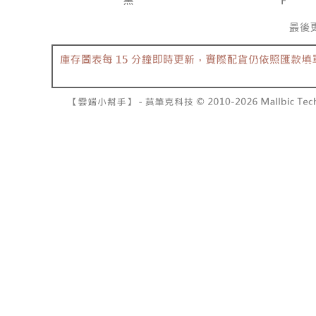
7-11取貨
１．透過由
交易，需
每筆NT$6
求債權轉
２．關於
付款後7-1
https://aft
每筆NT$6
３．未成
「AFTE
宅配
任。
４．使用「
每筆NT$1
即時審查
結果請求
國家/地區
５．嚴禁
形，恩沛
動。