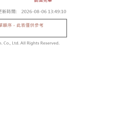
付款
恩沛科技股份有限公司提供之「AFTEE先享後付」服務完成之
依本服務之必要範圍內提供個人資料，並將交易相關給付款項請
0，滿NT$1,800(含以上)免運費
讓予恩沛科技股份有限公司。
個人資料處理事宜，請瀏覽以下網址：
1取貨
ee.tw/terms/#terms3
0，滿NT$1,600(含以上)免運費
年的使用者請事先徵得法定代理人或監護人之同意方可使用
E先享後付」，若未經同意申辦者引起之損失，本公司不負相關責
AFTEE先享後付」時，將依據個別帳號之用戶狀況，依本公司
00，滿NT$2,500(含以上)免運費
核予不同之上限額度；若仍有額度不足之情形，本公司將視審查
用戶進行身份認證。
配送
查看運費
一人註冊多個帳號或使用他人資訊註冊。若發現惡意使用之情
科技股份有限公司將有權停止該用戶之使用額度並採取法律行