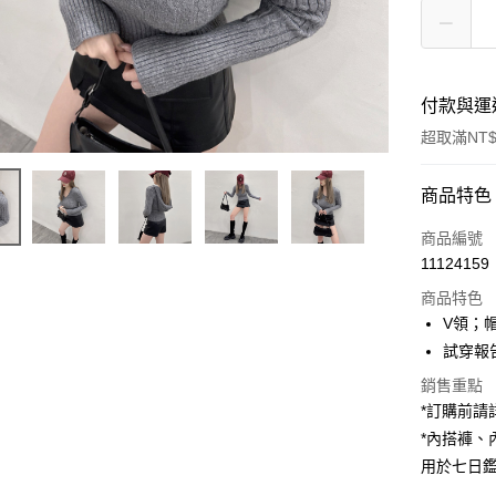
付款與運
超取滿NT$
付款方式
商品特色
信用卡一
商品編號
11124159
超商取貨
商品特色
LINE Pay
V領；
試穿報告 
Apple Pay
銷售重點
街口支付
*訂購前
*內搭褲
Google Pa
用於七日
大哥付你