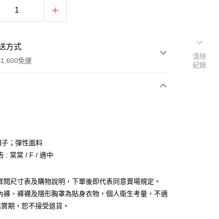
送方式
清除
1,600免運
紀錄
次付款
付款
帽子；彈性面料
: 棠棠 / F / 適中
請詳閱尺寸表及購物說明，下單後即代表同意賣場規定。
、內褲、褲襪及隱形胸罩為貼身衣物，個人衛生考量，不適
y
鑑賞期，恕不接受退貨。
分期