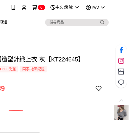
0
中文 (繁體)
TWD
須知
造型針織上衣-灰【KT224645】
1,600免運
國家/地區配送
39