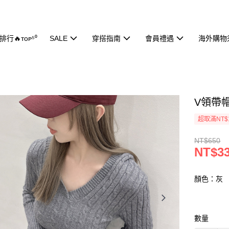
行🔥ᴛᴏᴘ⁵⁰
SALE
穿搭指南
會員禮遇
海外購物
V領帶帽
超取滿NT$
NT$650
NT$3
顏色：灰
數量