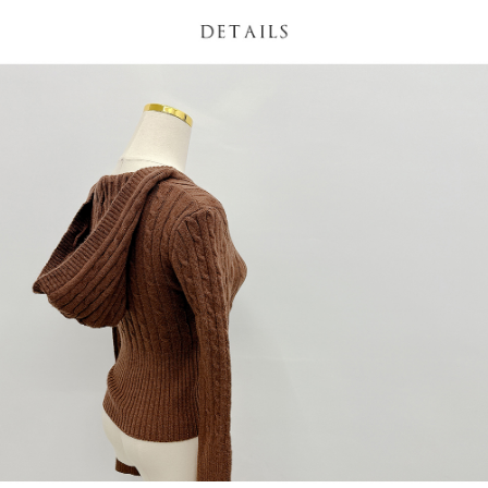
NT$60/pesanan | Penghantaran percuma untuk pesanan
1. Jumlah yang diperakui untuk pengguna kali pertama boleh sehingga
[Nota Penting]
NT$1,600 atau lebih
NT$10,000. Amaun diperakui sebenar yang diluluskan akan berdasarkan
keputusan pensijilan dan semakan oleh AFTEE.
Perkhidmatan ini disediakan oleh Taiwan Mobile Co., Ltd. (“Syarikat”),
宅配
2. Amaun perbelanjaan minimum mestilah lebih besar daripada NT$20.
yang membolehkan pelanggan membeli barangan atau perkhidmatan
3. Pada masa ini hanya tersedia untuk ahli Taiwan.
NT$100/pesanan | Penghantaran percuma untuk pesanan
melalui perkhidmatan ini pada masa transaksi. Hasil daripada pembelian
atau pembayaran ansuran akan dipindahkan oleh peniaga kepada
NT$2,500 atau lebih
Ketiga, Syarat Perkhidmatan
Syarikat, dan pelanggan hendaklah membuat pembayaran mengikut
Perkhidmatan AFTEE Beli Sekarang Bayar Kemudian disediakan oleh NP
perjanjian menggunakan sistem bil Syarikat.
國家/地區配送
Kadar Penghantaran
Taiwan, Inc. dan AFTEE akan membuat bil kepada pengguna. AFTEE
akan menggunakan data peribadi yang dikumpul (termasuk nama
Untuk memenuhi hubungan kontrak yang terjalin melalui persetujuan
pembeli, no. telefon, nama penerima, no. telefon, alamat penerima) untuk
penggunaan OP Pay Later, peniaga akan memberikan maklumat peribadi
penggunaan perkhidmatan. Sila rujuk kepada "Penyata Pengumpulan
anda (termasuk nama, nombor telefon, atau alamat) kepada Syarikat bagi
Data Peribadi, Pemprosesan, Penggunaan"
tujuan pengumpulan, pemprosesan dan penggunaan data yang
(https://aftee.tw/privacypolicy/
) untuk maklumat lanjut.
diperlukan untuk pengebilan ansuran, termasuk pengesahan,
pengesahan semula dan pembetulan.
Jumlah yang diperakui untuk pengguna kali pertama yang lulus
kelulusan boleh sehingga NT$10,000. Jika pengguna tidak membuat
Untuk terma perkhidmatan penuh, sila rujuk pautan berikut:
pembayaran dalam tempoh tersebut, yuran pembayaran lewat sebanyak
https://oppay.tw/userRule
" target="_blank" class="link revert-
20% setahun akan dikenakan. Pengguna bawah umur dikehendaki
style">https://oppay.tw/userRule
mendapatkan kebenaran daripada ibu bapa atau penjaga yang sah
untuk menggunakan AFTEE.
【Panduan Penggunaan Pembayaran Ansuran Gogo】
1. Perkhidmatan ini disediakan oleh Taiwan Mobile, pengguna telefon
Sila hubungi NP Taiwan Inc. di
cs_tw@netprotections.co.jp
jika anda
mudah alih boleh segera menggunakan tanpa perlu memohon lagi.
mempunyai sebarang kebimbangan mengenai pemprosesan dan
(Hanya untuk nombor langganan peribadi, tidak terbuka untuk syarikat
penggunaan pada data peribadi. Jika anda tidak bersetuju dengan data