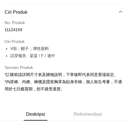
Kaedah Pembayaran
Ciri Produk
Kad Kredit (Bayaran Penuh)
No. Produk
Pengambilan di Kedai Serbaneka
11124159
LINE Pay
Ciri Produk
Apple Pay
V領；帽子；彈性面料
試穿報告 : 棠棠 / F / 適中
JKOPAY
Google Pay
Sorotan Produk
*訂購前請詳閱尺寸表及購物說明，下單後即代表同意賣場規定。
OP Pay Later
*內搭褲、內褲、褲襪及隱形胸罩為貼身衣物，個人衛生考量，不適
Deskripsi
用於七日鑑賞期，恕不接受退貨。
[Terma Penggunaan untuk OP Pay Later]
AFTEE
Perkhidmatan ini disediakan oleh Taiwan Mobile dan tersedia untuk
Deskripsi
pengguna Taiwan Mobile tanpa memerlukan permohonan tambahan.
Pertama, Mengenai Perkhidmatan AFTEE Beli Sekarang Bayar Kemudian
Pemindahan ATM
Deskripsi
Rekomendasi
1. Dengan memilih AFTEE sebagai kaedah pembayaran, mesej
Jika anda memilih OP Pay Later sebagai kaedah pembayaran, sistem
pengesahan AFTEE akan muncul.
akan mengarahkan anda secara automatik ke proses transaksi OP Pay
2. Anda boleh meneruskan pembayaran selepas pengesahan SMS.
Pilihan Penghantaran
Later selepas pesanan dibuat. Anda perlu mengesahkan nombor telefon