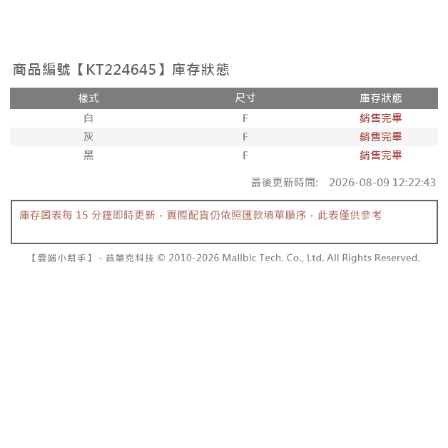
3. Tiada bayaran diperlukan apabila pesanan disahkan. Produk akan
mudah alih anda, memilih bilangan ansuran, dan menetapkan tarikh
dihantar ke alamat yang ditetapkan.
全家取貨付款
akhir pembayaran. Transaksi akan dianggap selesai setelah pembayaran
4. Setelah pesanan disahkan, anda akan menerima SMS pembayaran
disahkan.
NT$60/pesanan | Penghantaran percuma untuk pesanan
manakala ahli aplikasi akan menerima pemberitahuan tolak aplikasi
NT$1,800 atau lebih
AFTEE.
Had kredit yang diluluskan, tempoh ansuran yang tersedia, dan yuran
5. Tiada bayaran diperlukan apabila anda menerima produk. Sila buat
yang dikenakan adalah tertakluk kepada maklumat yang dinyatakan
pembayaran di empat kedai serbaneka utama, ATM atau perbankan
付款後全家取貨
pada halaman pengesahan transaksi seterusnya.
dalam talian dengan SMS pembayaran atau pemberitahuan tolak aplikasi
NT$60/pesanan | Penghantaran percuma untuk pesanan
AFTEE.
Jika transaksi tidak disahkan dalam masa 30 minit selepas pesanan
NT$1,600 atau lebih
dibuat, atau jika permohonan gagal dalam proses semakan, pesanan
Sila ambil perhatian bahawa tempoh pembayaran adalah 14 hari. Walau
akan dibatalkan secara automatik. Jika permohonan gagal pada
已關閉，請勿下單
bagaimanapun, bagi mereka yang telah memuat turun Aplikasi AFTEE
peringkat "semakan manual", ini bermakna kriteria pemarkahan sistem
dan mendaftar sebagai ahli AFTEE boleh menikmati tempoh pembayaran
NT$10,000/pesanan
tidak dipenuhi; butiran penilaian khusus tidak akan didedahkan.
sehingga 45 hari.
已關閉，請勿下單(付取)
[Arahan Pembayaran]
Tempoh pembayaran dikira dari masa kedai meminta pembayaran anda,
ditambah dengan bilangan hari yang boleh dilanjutkan oleh AFTEE. Anda
NT$10,000/pesanan
Pembayaran ansuran melalui OP Pay Later akan dibilkan secara
boleh melanjutkan tempoh pembayaran anda sebelum anda menerima
berasingan dan tidak termasuk dalam bil telekom anda. SMS peringatan
pesanan. Walau bagaimanapun, tiada jaminan bahawa anda boleh
7-11取貨付款
pembayaran akan dihantar selepas kitaran bil bulanan.
menerima pesanan anda semasa tempoh pembayaran (cth.: produk
NT$60/pesanan | Penghantaran percuma untuk pesanan
prapesanan atau produk yang mungkin mengambil masa yang lebih
Selepas mengakses bil melalui pautan dalam SMS, anda boleh
NT$1,800 atau lebih
lama untuk dihantar). Oleh itu, anda dikehendaki membuat pembayaran
menyelesaikan pembayaran anda melalui salah satu saluran berikut: kod
kepada AFTEE dalam tempoh sama ada anda menerima pesanan.
bar kedai serbaneka, kedai runcit Taiwan Mobile, pemindahan bank,
付款後7-11取貨
JKOPay, atau iPASS MONEY.
Kedua, Sekatan Pembayaran