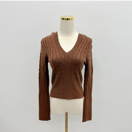
dan kad prabayar)
peribadi yang disenaraikan seperti di atas akan dikumpul dan digunakan
2. Pilihan kaedah pembayaran "Pembayaran Ansuran Gogo", selepas
oleh AFTEE, sila jangan gunakan perkhidmatan ini.
pesanan ditubuhkan, akan secara automatik dialihkan ke proses
transaksi Gogo, selepas pengesahan nombor telefon, pilih bilangan
ansuran yang diingini, tarikh akhir pembayaran, dan setelah
mengesahkan pembayaran, transaksi akan selesai.
3. Jumlah kelulusan sebenar, bilangan ansuran dan jumlah bayaran
adalah berdasarkan halaman pengesahan transaksi seterusnya.
4. Dalam masa 30 minit selepas pesanan ditubuhkan, jika tidak pergi
untuk mengesahkan transaksi atau jika tidak lulus semakan, pesanan
akan dibatalkan secara automatik. Jika terdapat situasi "pindah untuk
semakan khusus" yang tidak lulus, ini menunjukkan bahawa sistem
penilaian tidak mencukupi, tiada penjelasan mengenai kandungan
penilaian boleh diberikan.
【Penerangan Kaedah Pembayaran】
1. Pembayaran ansuran tidak digabungkan dalam bil telekomunikasi,
"Pembayaran Ansuran Gogo" akan menghantar SMS peringatan
pembayaran selepas tarikh penyelesaian bulanan.
2. Melalui pautan SMS untuk membuka bil, anda boleh memilih untuk
membayar melalui "Kod bar kedai serbaneka / Kedai rasmi Taiwan
Mobile / Pemindahan bank / Pembayaran J街口 / iPASS MONEY" dan
saluran lain.
【Nota Penting】