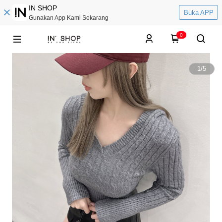
IN SHOP
Buka APP
Gunakan App Kami Sekarang
0
1
/
5