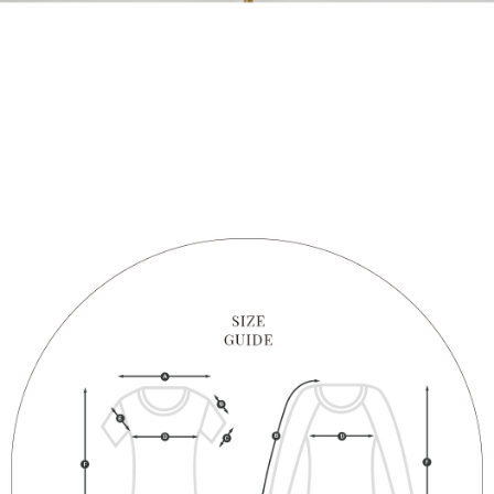
1. Perkhidmatan ini disediakan oleh "Taiwan Mobile Co., Ltd." untuk
membolehkan pengguna membeli produk atau perkhidmatan melalui
perkhidmatan ini semasa transaksi, dan kedai akan menyerahkan hak
tuntutan harga jual/beli ansuran kepada syarikat ini untuk membayar bil
menggunakan bil syarikat ini.
2. Berdasarkan tujuan kontrak persetujuan pembayaran menggunakan
"Pembayaran Ansuran Gogo", kedai akan memberikan maklumat peribadi
anda (termasuk nama, telefon atau alamat) kepada Taiwan Mobile untuk
pengumpulan, pemprosesan dan penggunaan, untuk pengesahan,
semakan dan pembetulan data yang diperlukan untuk bil ansuran oleh
Taiwan Mobile.
3. Sila baca syarat perkhidmatan pengguna secara lengkap melalui
pautan berikut: https://oppay.tw/userRule