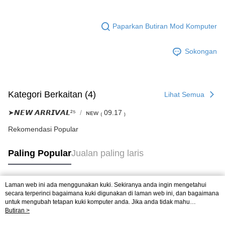
Paparkan Butiran Mod Komputer
Sokongan
Kategori Berkaitan (4)
Lihat Semua
➤𝙉𝙀𝙒 𝘼𝙍𝙍𝙄𝙑𝘼𝙇²⁵
ɴᴇᴡ ₍ 09.17 ₎
Rekomendasi Popular
Paling Popular
Jualan paling laris
Laman web ini ada menggunakan kuki. Sekiranya anda ingin mengetahui
Tag Popular
secara terperinci bagaimana kuki digunakan di laman web ini, dan bagaimana
untuk mengubah tetapan kuki komputer anda. Jika anda tidak mahu
menggunakan kuki di komputer anda, sila rujuk penerangan mengenai kuki.
Butiran >
Dasar Privasi
Laman web ini ada menggunakan kuki. Sekiranya anda ingin