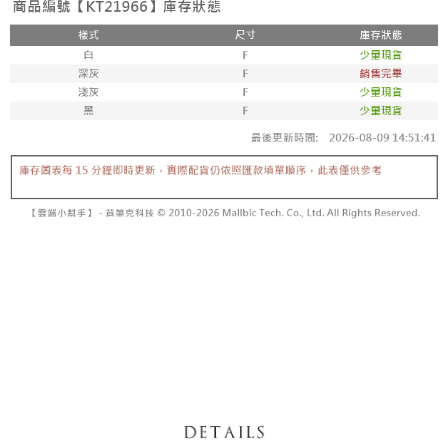
【「AFTEE先享後付」結帳流程】
醒簡訊。
１．於結帳方式選擇「AFTEE先享後付」後，將跳轉至「AFTEE先享後付」
2.透過簡訊連結打開帳單後，可選擇「超商條碼／台灣大直營門市／銀行轉
付款後全家取貨
結帳頁面，進行簡訊認證並確認金額後，即可完成結帳。
帳／街口支付／iPASS MONEY」等通路繳費。
２．訂單成立數日內，您將收到繳費通知簡訊。
每筆NT$60，滿NT$1,600(含以上)免運費
３．收到繳費通知簡訊後14天內，點擊此簡訊中的連結，可透過四大超商／
【注意事項】
ATM／網路銀行／等多元方式進行付款，方視為交易完成。
已關閉，請勿下單
1.本服務係由「台灣大哥大股份有限公司」（以下簡稱本公司）所提供，讓
※ 請注意：結帳手續完成當下不需立刻繳費，但若您需要取消訂單，請聯絡
用戶於交易時，得透過本服務購買商品或服務，並由商店將買賣／分期付款
每筆NT$10,000
購買商品的店家。未經商家同意取消之訂單仍視為有效，需透過AFTEE先享
買賣價金債權讓與本公司後，依約使用本公司帳單繳交帳款。
後付繳納相關費用。
2.基於同意付款使用「大哥付你分期」之契約關係目的，商店將以您的個人
已關閉，請勿下單(付取)
※ 交易是否成功請以「AFTEE先享後付 」之結帳頁面顯示為準，若有關於
資料（包含姓名、電話或地址）提供予台灣大哥大進項蒐集、處理及利用，
是否繳費成功／繳費後需取消欲退款等相關疑問，請聯繫「AFTEE先享後付
每筆NT$10,000
由本公司與您本人進行分期帳單所需資料之確認、核對及更正。
客戶支援中心」
https://netprotections.freshdesk.com/support/home
3.完整用戶服務條款，請詳閱以下連結：
https://oppay.tw/userRule
7-11取貨付款
【注意事項】
１．透過由恩沛科技股份有限公司提供之「AFTEE先享後付」服務完成之交
每筆NT$60，滿NT$1,800(含以上)免運費
易，需依本服務之必要範圍內提供個人資料，並將交易相關給付款項請求債
權轉讓予恩沛科技股份有限公司。
付款後7-11取貨
２．關於個人資料處理事宜，請瀏覽以下網址：
每筆NT$60，滿NT$1,600(含以上)免運費
https://aftee.tw/terms/#terms3
３．未成年的使用者請事先徵得法定代理人或監護人之同意方可使用
宅配
「AFTEE先享後付」，若未經同意申辦者引起之損失，本公司不負相關責
任。
每筆NT$100，滿NT$2,500(含以上)免運費
４．使用「AFTEE先享後付」時，將依據個別帳號之用戶狀況，依本公司即
時審查核予不同之上限額度；若仍有額度不足之情形，本公司將視審查結果
國家/地區配送
查看運費
請求用戶進行身份認證。