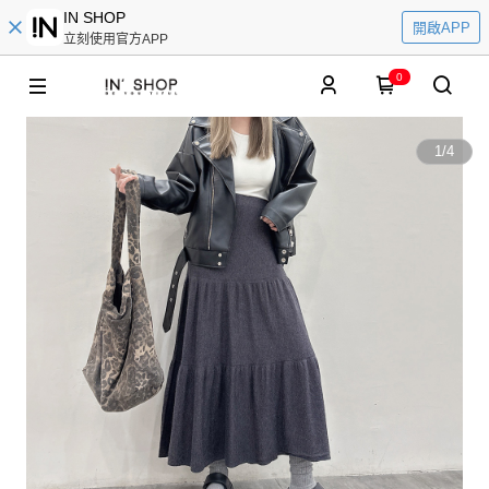
IN SHOP
開啟APP
立刻使用官方APP
0
1
/
4