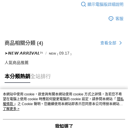
顯示電腦版詳細說明
客服
商品相關分類 (4)
查看全部
➤𝙉𝙀𝙒 𝘼𝙍𝙍𝙄𝙑𝘼𝙇²⁵
ɴᴇᴡ ₍ 09.17 ₎
人氣商品推薦
本分類熱銷
全站排行
本網站中使用 cookie，欲查詢有關本網站使用 cookie 方式之詳情，及若您不希
熱門標籤
望在電腦上使用 cookie 時應如何變更電腦的 cookie 設定，請參閱本網站「
隱私
權條款
」之 Cookie 聲明。您繼續使用本網站即表示您同意本公司得按本網站使
用條款之 Cookie 聲明使用 cookie。
了解更多 >
我知道了