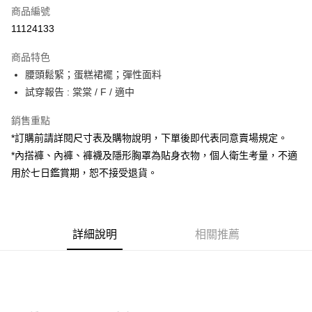
商品編號
超商取貨付款
11124133
LINE Pay
商品特色
Apple Pay
腰頭鬆緊；蛋糕裙襬；彈性面料
試穿報告 : 棠棠 / F / 適中
街口支付
銷售重點
Google Pay
*訂購前請詳閱尺寸表及購物說明，下單後即代表同意賣場規定。
大哥付你分期
*內搭褲、內褲、褲襪及隱形胸罩為貼身衣物，個人衛生考量，不適
相關說明
用於七日鑑賞期，恕不接受退貨。
【大哥付你分期使用說明】
AFTEE先享後付
1.本服務由台灣大哥大提供，台灣大哥大用戶可立即使用無須另外申請。
2.付款方式選擇「大哥付你分期」，訂單成立後會自動跳轉到大哥付的交易
相關說明
流程，驗證手機門號後，選擇欲分期的期數、繳款截止日，確認付款後即完
【關於「AFTEE先享後付」】
成交易。
詳細說明
相關推薦
ATM付款
AFTEE先享後付是「在收到商品之後才付款」的支付方式。 讓您購物簡單
3.實際核准額度、可分期數及費用金額請依後續交易確認頁面所載為準。
便利好安心！
4.訂單成立30分鐘內，如未前往確認交易或遇審核未通過，訂單將自動取
１．簡單：不需註冊會員、不需綁卡、不需儲值。
運送方式
消。如遇「轉專審核」未通過狀況，表示未達大哥付你分期系統評分，恕無
２．便利：只要手機號碼，簡訊認證，即可結帳。
法說明評估內容。
３．安心：先確認商品／服務後，再付款。
全家取貨付款
【繳款方式說明】
1.分期款項不併入電信帳單，「大哥付你分期」於每月結算日後寄送繳費提
每筆NT$60，滿NT$1,800(含以上)免運費