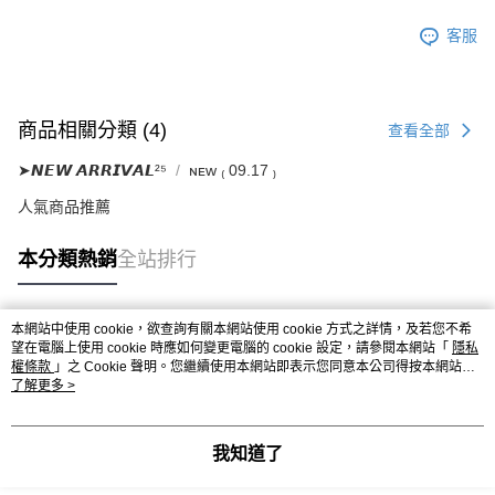
客服
商品相關分類 (4)
查看全部
➤𝙉𝙀𝙒 𝘼𝙍𝙍𝙄𝙑𝘼𝙇²⁵
ɴᴇᴡ ₍ 09.17 ₎
人氣商品推薦
本分類熱銷
全站排行
本網站中使用 cookie，欲查詢有關本網站使用 cookie 方式之詳情，及若您不希
熱門標籤
望在電腦上使用 cookie 時應如何變更電腦的 cookie 設定，請參閱本網站「
隱私
權條款
」之 Cookie 聲明。您繼續使用本網站即表示您同意本公司得按本網站使
用條款之 Cookie 聲明使用 cookie。
了解更多 >
我知道了