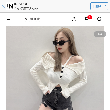
IN SHOP
開啟APP
立刻使用官方APP
0
1
/
4