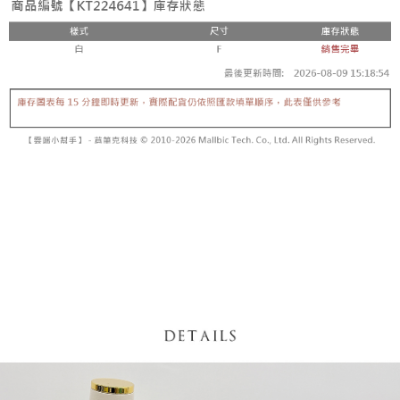
【「AFTEE先享後付」結帳流程】
醒簡訊。
１．於結帳方式選擇「AFTEE先享後付」後，將跳轉至「AFTEE先享後付」
2.透過簡訊連結打開帳單後，可選擇「超商條碼／台灣大直營門市／銀行轉
付款後全家取貨
結帳頁面，進行簡訊認證並確認金額後，即可完成結帳。
帳／街口支付／iPASS MONEY」等通路繳費。
２．訂單成立數日內，您將收到繳費通知簡訊。
每筆NT$60，滿NT$1,600(含以上)免運費
３．收到繳費通知簡訊後14天內，點擊此簡訊中的連結，可透過四大超商／
【注意事項】
ATM／網路銀行／等多元方式進行付款，方視為交易完成。
已關閉，請勿下單
1.本服務係由「台灣大哥大股份有限公司」（以下簡稱本公司）所提供，讓
※ 請注意：結帳手續完成當下不需立刻繳費，但若您需要取消訂單，請聯絡
用戶於交易時，得透過本服務購買商品或服務，並由商店將買賣／分期付款
每筆NT$10,000
購買商品的店家。未經商家同意取消之訂單仍視為有效，需透過AFTEE先享
買賣價金債權讓與本公司後，依約使用本公司帳單繳交帳款。
後付繳納相關費用。
2.基於同意付款使用「大哥付你分期」之契約關係目的，商店將以您的個人
已關閉，請勿下單(付取)
※ 交易是否成功請以「AFTEE先享後付 」之結帳頁面顯示為準，若有關於
資料（包含姓名、電話或地址）提供予台灣大哥大進項蒐集、處理及利用，
是否繳費成功／繳費後需取消欲退款等相關疑問，請聯繫「AFTEE先享後付
每筆NT$10,000
由本公司與您本人進行分期帳單所需資料之確認、核對及更正。
客戶支援中心」
https://netprotections.freshdesk.com/support/home
3.完整用戶服務條款，請詳閱以下連結：
https://oppay.tw/userRule
7-11取貨付款
【注意事項】
１．透過由恩沛科技股份有限公司提供之「AFTEE先享後付」服務完成之交
每筆NT$60，滿NT$1,800(含以上)免運費
易，需依本服務之必要範圍內提供個人資料，並將交易相關給付款項請求債
權轉讓予恩沛科技股份有限公司。
付款後7-11取貨
２．關於個人資料處理事宜，請瀏覽以下網址：
每筆NT$60，滿NT$1,600(含以上)免運費
https://aftee.tw/terms/#terms3
３．未成年的使用者請事先徵得法定代理人或監護人之同意方可使用
宅配
「AFTEE先享後付」，若未經同意申辦者引起之損失，本公司不負相關責
任。
每筆NT$100，滿NT$2,500(含以上)免運費
４．使用「AFTEE先享後付」時，將依據個別帳號之用戶狀況，依本公司即
時審查核予不同之上限額度；若仍有額度不足之情形，本公司將視審查結果
國家/地區配送
查看運費
請求用戶進行身份認證。