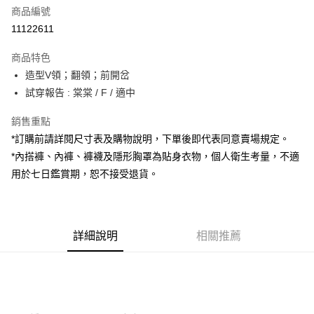
商品編號
超商取貨付款
11122611
LINE Pay
商品特色
Apple Pay
造型V領；翻領；前開岔
試穿報告 : 棠棠 / F / 適中
街口支付
銷售重點
Google Pay
*訂購前請詳閱尺寸表及購物說明，下單後即代表同意賣場規定。
大哥付你分期
*內搭褲、內褲、褲襪及隱形胸罩為貼身衣物，個人衛生考量，不適
相關說明
用於七日鑑賞期，恕不接受退貨。
【大哥付你分期使用說明】
AFTEE先享後付
1.本服務由台灣大哥大提供，台灣大哥大用戶可立即使用無須另外申請。
2.付款方式選擇「大哥付你分期」，訂單成立後會自動跳轉到大哥付的交易
相關說明
流程，驗證手機門號後，選擇欲分期的期數、繳款截止日，確認付款後即完
【關於「AFTEE先享後付」】
成交易。
詳細說明
相關推薦
ATM付款
AFTEE先享後付是「在收到商品之後才付款」的支付方式。 讓您購物簡單
3.實際核准額度、可分期數及費用金額請依後續交易確認頁面所載為準。
便利好安心！
4.訂單成立30分鐘內，如未前往確認交易或遇審核未通過，訂單將自動取
１．簡單：不需註冊會員、不需綁卡、不需儲值。
運送方式
消。如遇「轉專審核」未通過狀況，表示未達大哥付你分期系統評分，恕無
２．便利：只要手機號碼，簡訊認證，即可結帳。
法說明評估內容。
３．安心：先確認商品／服務後，再付款。
全家取貨付款
【繳款方式說明】
1.分期款項不併入電信帳單，「大哥付你分期」於每月結算日後寄送繳費提
每筆NT$60，滿NT$1,800(含以上)免運費