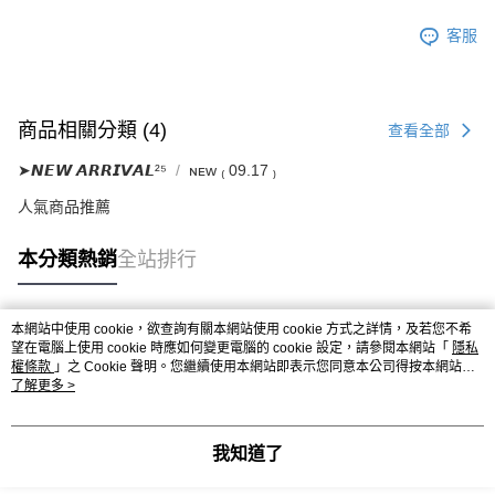
客服
商品相關分類 (4)
查看全部
➤𝙉𝙀𝙒 𝘼𝙍𝙍𝙄𝙑𝘼𝙇²⁵
ɴᴇᴡ ₍ 09.17 ₎
人氣商品推薦
本分類熱銷
全站排行
本網站中使用 cookie，欲查詢有關本網站使用 cookie 方式之詳情，及若您不希
熱門標籤
望在電腦上使用 cookie 時應如何變更電腦的 cookie 設定，請參閱本網站「
隱私
權條款
」之 Cookie 聲明。您繼續使用本網站即表示您同意本公司得按本網站使
用條款之 Cookie 聲明使用 cookie。
了解更多 >
我知道了