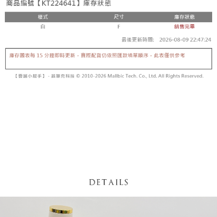
【「AFTEE先享後付」結帳流程】
醒簡訊。
１．於結帳方式選擇「AFTEE先享後付」後，將跳轉至「AFTEE先享後付」
2.透過簡訊連結打開帳單後，可選擇「超商條碼／台灣大直營門市／銀行轉
付款後全家取貨
結帳頁面，進行簡訊認證並確認金額後，即可完成結帳。
帳／街口支付／iPASS MONEY」等通路繳費。
２．訂單成立數日內，您將收到繳費通知簡訊。
每筆NT$60，滿NT$1,600(含以上)免運費
３．收到繳費通知簡訊後14天內，點擊此簡訊中的連結，可透過四大超商／
【注意事項】
ATM／網路銀行／等多元方式進行付款，方視為交易完成。
已關閉，請勿下單
1.本服務係由「台灣大哥大股份有限公司」（以下簡稱本公司）所提供，讓
※ 請注意：結帳手續完成當下不需立刻繳費，但若您需要取消訂單，請聯絡
用戶於交易時，得透過本服務購買商品或服務，並由商店將買賣／分期付款
每筆NT$10,000
購買商品的店家。未經商家同意取消之訂單仍視為有效，需透過AFTEE先享
買賣價金債權讓與本公司後，依約使用本公司帳單繳交帳款。
後付繳納相關費用。
2.基於同意付款使用「大哥付你分期」之契約關係目的，商店將以您的個人
已關閉，請勿下單(付取)
※ 交易是否成功請以「AFTEE先享後付 」之結帳頁面顯示為準，若有關於
資料（包含姓名、電話或地址）提供予台灣大哥大進項蒐集、處理及利用，
是否繳費成功／繳費後需取消欲退款等相關疑問，請聯繫「AFTEE先享後付
每筆NT$10,000
由本公司與您本人進行分期帳單所需資料之確認、核對及更正。
客戶支援中心」
https://netprotections.freshdesk.com/support/home
3.完整用戶服務條款，請詳閱以下連結：
https://oppay.tw/userRule
7-11取貨付款
【注意事項】
１．透過由恩沛科技股份有限公司提供之「AFTEE先享後付」服務完成之交
每筆NT$60，滿NT$1,800(含以上)免運費
易，需依本服務之必要範圍內提供個人資料，並將交易相關給付款項請求債
權轉讓予恩沛科技股份有限公司。
付款後7-11取貨
２．關於個人資料處理事宜，請瀏覽以下網址：
每筆NT$60，滿NT$1,600(含以上)免運費
https://aftee.tw/terms/#terms3
３．未成年的使用者請事先徵得法定代理人或監護人之同意方可使用
宅配
「AFTEE先享後付」，若未經同意申辦者引起之損失，本公司不負相關責
任。
每筆NT$100，滿NT$2,500(含以上)免運費
４．使用「AFTEE先享後付」時，將依據個別帳號之用戶狀況，依本公司即
時審查核予不同之上限額度；若仍有額度不足之情形，本公司將視審查結果
國家/地區配送
查看運費
請求用戶進行身份認證。