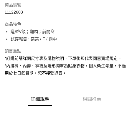
商品編號
超商取貨付款
11122603
LINE Pay
商品特色
Apple Pay
造型V領；翻領；前開岔
試穿報告 : 棠棠 / F / 適中
街口支付
銷售重點
Google Pay
*訂購前請詳閱尺寸表及購物說明，下單後即代表同意賣場規定。
大哥付你分期
*內搭褲、內褲、褲襪及隱形胸罩為貼身衣物，個人衛生考量，不適
相關說明
用於七日鑑賞期，恕不接受退貨。
【大哥付你分期使用說明】
AFTEE先享後付
1.本服務由台灣大哥大提供，台灣大哥大用戶可立即使用無須另外申請。
2.付款方式選擇「大哥付你分期」，訂單成立後會自動跳轉到大哥付的交易
相關說明
流程，驗證手機門號後，選擇欲分期的期數、繳款截止日，確認付款後即完
【關於「AFTEE先享後付」】
成交易。
詳細說明
相關推薦
ATM付款
AFTEE先享後付是「在收到商品之後才付款」的支付方式。 讓您購物簡單
3.實際核准額度、可分期數及費用金額請依後續交易確認頁面所載為準。
便利好安心！
4.訂單成立30分鐘內，如未前往確認交易或遇審核未通過，訂單將自動取
１．簡單：不需註冊會員、不需綁卡、不需儲值。
運送方式
消。如遇「轉專審核」未通過狀況，表示未達大哥付你分期系統評分，恕無
２．便利：只要手機號碼，簡訊認證，即可結帳。
法說明評估內容。
３．安心：先確認商品／服務後，再付款。
全家取貨付款
【繳款方式說明】
1.分期款項不併入電信帳單，「大哥付你分期」於每月結算日後寄送繳費提
每筆NT$60，滿NT$1,800(含以上)免運費