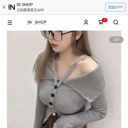
IN SHOP
開啟APP
立刻使用官方APP
0
1
/
4