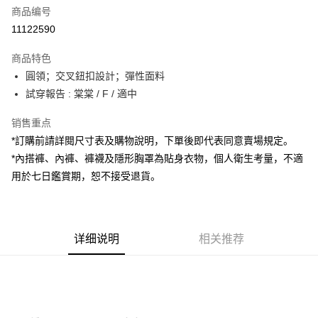
商品编号
超商取货付款
11122590
LINE Pay
商品特色
Apple Pay
圓領；交叉鈕扣設計；彈性面料
試穿報告 : 棠棠 / F / 適中
街口支付
销售重点
Google Pay
*訂購前請詳閱尺寸表及購物說明，下單後即代表同意賣場規定。
大哥付你分期
*內搭褲、內褲、褲襪及隱形胸罩為貼身衣物，個人衛生考量，不適
相关说明
用於七日鑑賞期，恕不接受退貨。
【大哥付你分期使用说明】
AFTEE先享后付
1. 本服务由台湾大哥大提供，电信用户可立即使用无须另外申请。（限个人
月租型门号，不开放公司户及预付卡使用）
相关说明
2. 付款方式选择 “大哥付你分期”，订单成立后会自动跳转到大哥付的交易流
一、關於 AFTEE先享後付
程，验证手机门号后，选择欲分期的期数、缴款截止日，确认付款后即完成
详细说明
相关推荐
ATM付款
1. 於付款方式選擇AFTEE先享後付，將跳出AFTEE先享後付手機驗證視
交易。
窗。
3. 实际核准额度、可分期数及费用金额请依后续交易确认页面所载为准。
2. 進行簡訊驗證之後，即可完成結帳手續。
运送方式
4. 订单成立30分钟内，如未前往确认交易或遇审核未通过，订单将自动取
3. 訂單確認後不需事先繳費，商品會配送至您的指定地址。
消。如遇 “转专审核”未通过状况，表示未达系统评分，恕无法说明评估内
4. 下訂完成後，您的手機會收到一封繳費通知簡訊，APP會員則會收到
全家取貨付款
容。
AFTEE APP推播通知。
【缴款方式说明】
每笔NT$60，满NT$1,800(含以上)免运费