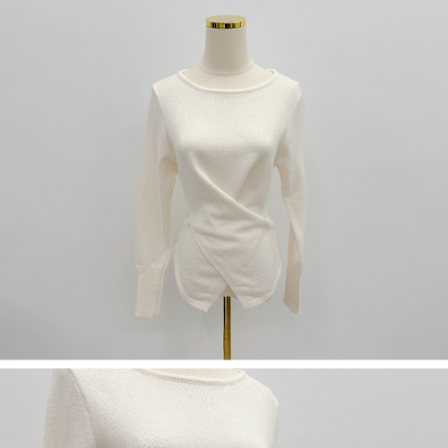
若款項超過繳費期限，將根據當次的金額加收年利率 16% 的逾期滯納金。
未成年的使用者，請事先徵得法定代理人或監護人之同意方可使用
AFTEE。
若您對於個人資料之處理、利用有任何疑問，或欲行使相關法律權利，請聯
繫恩沛科技股份有限公司。若您不同意我們將上開所示之個人資料，連同必
要之購買訂單資訊提供予 AFTEE ，或讓 AFTEE 蒐集處理利用您的個人資
料，請勿選用本服務。