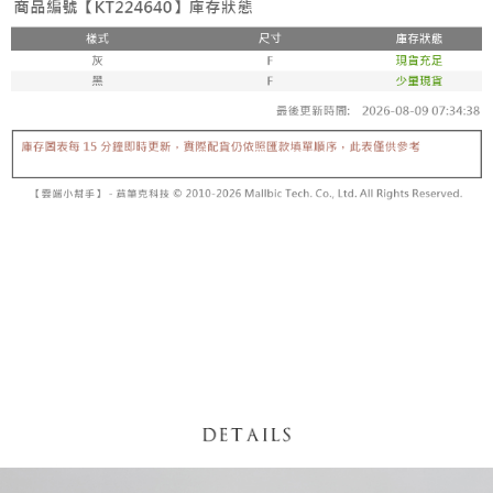
5. 收到商品當下無需繳費，確認無誤後，請再利用繳費通知簡訊或AFTEE
1. 分期款项不并入电信账单，“大哥付你分期”于每月结算日后寄送缴费提醒
APP於四大便利商店‧ATM/網銀等方式進行付款。
短信。
付款後全家取貨
2. 通过短信链接打开账单后，可选择 “超商条码／台湾大直营门市／银行转
請留意繳費期限為 14 天。唯有下載 AFTEE App 成為 AFTEE 會員者方能享
每笔NT$60，满NT$1,600(含以上)免运费
账／街口支付／iPASS MONEY”等通路缴费。
有最長 45 天內付款之服務。
已關閉，請勿下單
【注意事项】
繳費期限，為商家向您請款的時間，再加上使用AFTEE可延長的天數所計算
1. 本服务系由 “台湾大哥大股份有限公司”所提供，让用户于交易时，得通过
每笔NT$10,000
出。使用AFTEE下訂可以延長您收到商品前的繳費天數，但無法保證一定能
本服务购买商品或服务，并由商店将买卖／分期付款买卖价金债权让与本公
夠在期限內收到商品(例如:預購商品或預計到貨時間較長者)。因此無論收到
司后，依约使用本公司账单缴交账款。
已關閉，請勿下單(付取)
商品與否，仍需要請您在AFTEE規定的時間內完成繳費。
2. 基于同意付款使用 “大哥付你分期”之契约关系目的，商店将以您的个人资
每笔NT$10,000
料（包含姓名、电话或地址）提供予台湾大哥大进项收集、处理及利用，由
二、付款限制
台湾大哥大与本人进行分期账单所需资料之确认、核对及更正。
1. 初次使用 AFTEE 時，將依認證結果及本公司審查結果，核予每個人不同
7-11取貨付款
3. 完整用户服务条款，请详阅以下链接：
https://oppay.tw/userRule
之上限額度
2. 結帳金額須大於NT$30
每笔NT$60，满NT$1,800(含以上)免运费
3. 目前僅支援台灣會員
付款後7-11取貨
三、聲明條款
每笔NT$60，满NT$1,600(含以上)免运费
「AFTEE先享後付」(下稱本服務)乃由恩沛科技股份有限公司(下稱 AFTEE )
所提供，並由 AFTEE 向您收取款項。因使用本服務所須提供之個人資料(包
宅配
含但不限於訂購人姓名、電話，收件人姓名、電話、收件地址)，將交付予
AFTEE 於本服務必要服務範圍內運用。關於 AFTEE 對於個人資料之蒐集、
每笔NT$100，满NT$2,500(含以上)免运费
處理、利用，詳參 AFTEE 官網之『個人資料蒐集、處理及利用告知聲明』
（
https://aftee.tw/privacypolicy/
）。
國家/地區配送
查看运费