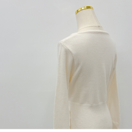
1. Perkhidmatan ini disediakan oleh "Taiwan Mobile Co., Ltd." untuk
membolehkan pengguna membeli produk atau perkhidmatan melalui
perkhidmatan ini semasa transaksi, dan kedai akan menyerahkan hak
tuntutan harga jual/beli ansuran kepada syarikat ini untuk membayar bil
menggunakan bil syarikat ini.
2. Berdasarkan tujuan kontrak persetujuan pembayaran menggunakan
"Pembayaran Ansuran Gogo", kedai akan memberikan maklumat peribadi
anda (termasuk nama, telefon atau alamat) kepada Taiwan Mobile untuk
pengumpulan, pemprosesan dan penggunaan, untuk pengesahan,
semakan dan pembetulan data yang diperlukan untuk bil ansuran oleh
Taiwan Mobile.
3. Sila baca syarat perkhidmatan pengguna secara lengkap melalui
pautan berikut: https://oppay.tw/userRule