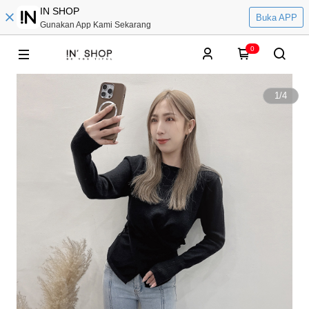
IN SHOP
Buka APP
Gunakan App Kami Sekarang
0
1
/
4