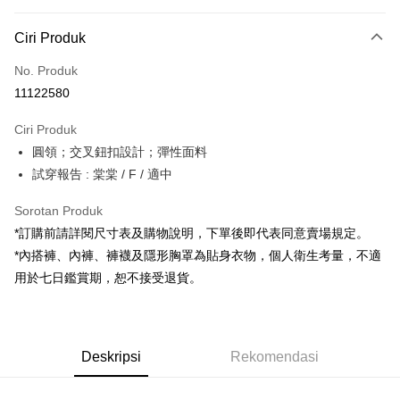
Kaedah Pembayaran
Ciri Produk
Kad Kredit (Bayaran Penuh)
No. Produk
Pengambilan di Kedai Serbaneka
11122580
LINE Pay
Ciri Produk
Apple Pay
圓領；交叉鈕扣設計；彈性面料
試穿報告 : 棠棠 / F / 適中
JKOPAY
Google Pay
Sorotan Produk
*訂購前請詳閱尺寸表及購物說明，下單後即代表同意賣場規定。
OP Pay Later
*內搭褲、內褲、褲襪及隱形胸罩為貼身衣物，個人衛生考量，不適
Deskripsi
用於七日鑑賞期，恕不接受退貨。
[Terma Penggunaan untuk OP Pay Later]
AFTEE
Perkhidmatan ini disediakan oleh Taiwan Mobile dan tersedia untuk
Deskripsi
pengguna Taiwan Mobile tanpa memerlukan permohonan tambahan.
Pertama, Mengenai Perkhidmatan AFTEE Beli Sekarang Bayar Kemudian
Pemindahan ATM
Deskripsi
Rekomendasi
1. Dengan memilih AFTEE sebagai kaedah pembayaran, mesej
Jika anda memilih OP Pay Later sebagai kaedah pembayaran, sistem
pengesahan AFTEE akan muncul.
akan mengarahkan anda secara automatik ke proses transaksi OP Pay
2. Anda boleh meneruskan pembayaran selepas pengesahan SMS.
Pilihan Penghantaran
Later selepas pesanan dibuat. Anda perlu mengesahkan nombor telefon