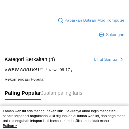
Paparkan Butiran Mod Komputer
Sokongan
Kategori Berkaitan (4)
Lihat Semua
➤𝙉𝙀𝙒 𝘼𝙍𝙍𝙄𝙑𝘼𝙇²⁵
ɴᴇᴡ ₍ 09.17 ₎
Rekomendasi Popular
Paling Popular
Jualan paling laris
Laman web ini ada menggunakan kuki. Sekiranya anda ingin mengetahui
Tag Popular
secara terperinci bagaimana kuki digunakan di laman web ini, dan bagaimana
untuk mengubah tetapan kuki komputer anda. Jika anda tidak mahu
menggunakan kuki di komputer anda, sila rujuk penerangan mengenai kuki.
Butiran >