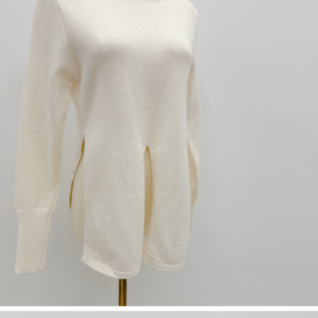
dan kad prabayar)
peribadi yang disenaraikan seperti di atas akan dikumpul dan digunakan
2. Pilihan kaedah pembayaran "Pembayaran Ansuran Gogo", selepas
oleh AFTEE, sila jangan gunakan perkhidmatan ini.
pesanan ditubuhkan, akan secara automatik dialihkan ke proses
transaksi Gogo, selepas pengesahan nombor telefon, pilih bilangan
ansuran yang diingini, tarikh akhir pembayaran, dan setelah
mengesahkan pembayaran, transaksi akan selesai.
3. Jumlah kelulusan sebenar, bilangan ansuran dan jumlah bayaran
adalah berdasarkan halaman pengesahan transaksi seterusnya.
4. Dalam masa 30 minit selepas pesanan ditubuhkan, jika tidak pergi
untuk mengesahkan transaksi atau jika tidak lulus semakan, pesanan
akan dibatalkan secara automatik. Jika terdapat situasi "pindah untuk
semakan khusus" yang tidak lulus, ini menunjukkan bahawa sistem
penilaian tidak mencukupi, tiada penjelasan mengenai kandungan
penilaian boleh diberikan.
【Penerangan Kaedah Pembayaran】
1. Pembayaran ansuran tidak digabungkan dalam bil telekomunikasi,
"Pembayaran Ansuran Gogo" akan menghantar SMS peringatan
pembayaran selepas tarikh penyelesaian bulanan.
2. Melalui pautan SMS untuk membuka bil, anda boleh memilih untuk
membayar melalui "Kod bar kedai serbaneka / Kedai rasmi Taiwan
Mobile / Pemindahan bank / Pembayaran J街口 / iPASS MONEY" dan
saluran lain.
【Nota Penting】