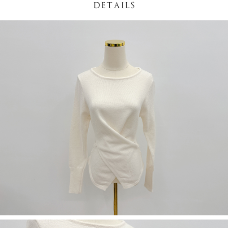
NT$60/pesanan | Penghantaran percuma untuk pesanan
1. Jumlah yang diperakui untuk pengguna kali pertama boleh sehingga
[Nota Penting]
NT$1,600 atau lebih
NT$10,000. Amaun diperakui sebenar yang diluluskan akan berdasarkan
keputusan pensijilan dan semakan oleh AFTEE.
Perkhidmatan ini disediakan oleh Taiwan Mobile Co., Ltd. (“Syarikat”),
宅配
2. Amaun perbelanjaan minimum mestilah lebih besar daripada NT$20.
yang membolehkan pelanggan membeli barangan atau perkhidmatan
3. Pada masa ini hanya tersedia untuk ahli Taiwan.
NT$100/pesanan | Penghantaran percuma untuk pesanan
melalui perkhidmatan ini pada masa transaksi. Hasil daripada pembelian
atau pembayaran ansuran akan dipindahkan oleh peniaga kepada
NT$2,500 atau lebih
Ketiga, Syarat Perkhidmatan
Syarikat, dan pelanggan hendaklah membuat pembayaran mengikut
Perkhidmatan AFTEE Beli Sekarang Bayar Kemudian disediakan oleh NP
perjanjian menggunakan sistem bil Syarikat.
國家/地區配送
Kadar Penghantaran
Taiwan, Inc. dan AFTEE akan membuat bil kepada pengguna. AFTEE
akan menggunakan data peribadi yang dikumpul (termasuk nama
Untuk memenuhi hubungan kontrak yang terjalin melalui persetujuan
pembeli, no. telefon, nama penerima, no. telefon, alamat penerima) untuk
penggunaan OP Pay Later, peniaga akan memberikan maklumat peribadi
penggunaan perkhidmatan. Sila rujuk kepada "Penyata Pengumpulan
anda (termasuk nama, nombor telefon, atau alamat) kepada Syarikat bagi
Data Peribadi, Pemprosesan, Penggunaan"
tujuan pengumpulan, pemprosesan dan penggunaan data yang
(https://aftee.tw/privacypolicy/
) untuk maklumat lanjut.
diperlukan untuk pengebilan ansuran, termasuk pengesahan,
pengesahan semula dan pembetulan.
Jumlah yang diperakui untuk pengguna kali pertama yang lulus
kelulusan boleh sehingga NT$10,000. Jika pengguna tidak membuat
Untuk terma perkhidmatan penuh, sila rujuk pautan berikut:
pembayaran dalam tempoh tersebut, yuran pembayaran lewat sebanyak
https://oppay.tw/userRule
" target="_blank" class="link revert-
20% setahun akan dikenakan. Pengguna bawah umur dikehendaki
style">https://oppay.tw/userRule
mendapatkan kebenaran daripada ibu bapa atau penjaga yang sah
untuk menggunakan AFTEE.
【Panduan Penggunaan Pembayaran Ansuran Gogo】
1. Perkhidmatan ini disediakan oleh Taiwan Mobile, pengguna telefon
Sila hubungi NP Taiwan Inc. di
cs_tw@netprotections.co.jp
jika anda
mudah alih boleh segera menggunakan tanpa perlu memohon lagi.
mempunyai sebarang kebimbangan mengenai pemprosesan dan
(Hanya untuk nombor langganan peribadi, tidak terbuka untuk syarikat
penggunaan pada data peribadi. Jika anda tidak bersetuju dengan data