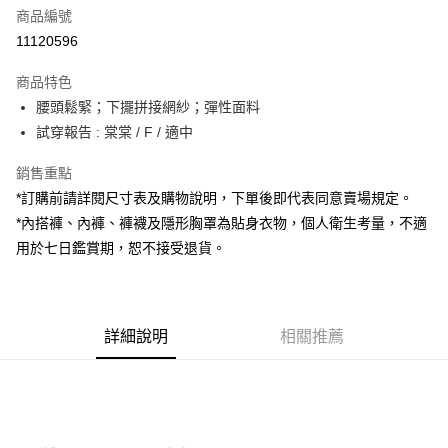
商品編號
超商取貨付款
11120596
LINE Pay
商品特色
Apple Pay
腰頭鬆緊；下擺拼接網紗；彈性面料
試穿報告 : 棠棠 / F / 適中
街口支付
銷售重點
Google Pay
*訂購前請詳閱尺寸表及購物說明，下單後即代表同意賣場規定。
大哥付你分期
*內搭褲、內褲、褲襪及隱形胸罩為貼身衣物，個人衛生考量，不適
相關說明
用於七日鑑賞期，恕不接受退貨。
【大哥付你分期使用說明】
AFTEE先享後付
1.本服務由台灣大哥大提供，台灣大哥大用戶可立即使用無須另外申請。
2.付款方式選擇「大哥付你分期」，訂單成立後會自動跳轉到大哥付的交易
相關說明
流程，驗證手機門號後，選擇欲分期的期數、繳款截止日，確認付款後即完
【關於「AFTEE先享後付」】
成交易。
詳細說明
相關推薦
ATM付款
AFTEE先享後付是「在收到商品之後才付款」的支付方式。 讓您購物簡單
3.實際核准額度、可分期數及費用金額請依後續交易確認頁面所載為準。
便利好安心！
4.訂單成立30分鐘內，如未前往確認交易或遇審核未通過，訂單將自動取
１．簡單：不需註冊會員、不需綁卡、不需儲值。
運送方式
消。如遇「轉專審核」未通過狀況，表示未達大哥付你分期系統評分，恕無
２．便利：只要手機號碼，簡訊認證，即可結帳。
法說明評估內容。
３．安心：先確認商品／服務後，再付款。
全家取貨付款
【繳款方式說明】
1.分期款項不併入電信帳單，「大哥付你分期」於每月結算日後寄送繳費提
每筆NT$60，滿NT$1,800(含以上)免運費