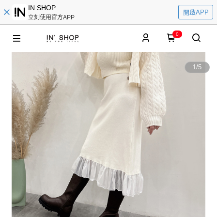
IN SHOP
開啟APP
立刻使用官方APP
0
1
/
5