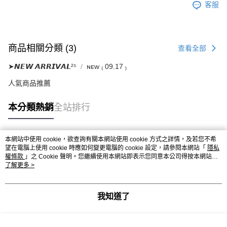
客服
商品相關分類 (3)
查看全部
➤𝙉𝙀𝙒 𝘼𝙍𝙍𝙄𝙑𝘼𝙇²⁵
ɴᴇᴡ ₍ 09.17 ₎
人氣商品推薦
本分類熱銷
全站排行
本網站中使用 cookie，欲查詢有關本網站使用 cookie 方式之詳情，及若您不希
熱門標籤
望在電腦上使用 cookie 時應如何變更電腦的 cookie 設定，請參閱本網站「
隱私
權條款
」之 Cookie 聲明。您繼續使用本網站即表示您同意本公司得按本網站使
用條款之 Cookie 聲明使用 cookie。
了解更多 >
我知道了