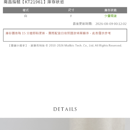
【「AFTEE先享後付」結帳流程】
醒簡訊。
１．於結帳方式選擇「AFTEE先享後付」後，將跳轉至「AFTEE先享後付」
2.透過簡訊連結打開帳單後，可選擇「超商條碼／台灣大直營門市／銀行轉
付款後全家取貨
結帳頁面，進行簡訊認證並確認金額後，即可完成結帳。
帳／街口支付／iPASS MONEY」等通路繳費。
２．訂單成立數日內，您將收到繳費通知簡訊。
每筆NT$60，滿NT$1,600(含以上)免運費
３．收到繳費通知簡訊後14天內，點擊此簡訊中的連結，可透過四大超商／
【注意事項】
ATM／網路銀行／等多元方式進行付款，方視為交易完成。
已關閉，請勿下單
1.本服務係由「台灣大哥大股份有限公司」（以下簡稱本公司）所提供，讓
※ 請注意：結帳手續完成當下不需立刻繳費，但若您需要取消訂單，請聯絡
用戶於交易時，得透過本服務購買商品或服務，並由商店將買賣／分期付款
每筆NT$10,000
購買商品的店家。未經商家同意取消之訂單仍視為有效，需透過AFTEE先享
買賣價金債權讓與本公司後，依約使用本公司帳單繳交帳款。
後付繳納相關費用。
2.基於同意付款使用「大哥付你分期」之契約關係目的，商店將以您的個人
已關閉，請勿下單(付取)
※ 交易是否成功請以「AFTEE先享後付 」之結帳頁面顯示為準，若有關於
資料（包含姓名、電話或地址）提供予台灣大哥大進項蒐集、處理及利用，
是否繳費成功／繳費後需取消欲退款等相關疑問，請聯繫「AFTEE先享後付
每筆NT$10,000
由本公司與您本人進行分期帳單所需資料之確認、核對及更正。
客戶支援中心」
https://netprotections.freshdesk.com/support/home
3.完整用戶服務條款，請詳閱以下連結：
https://oppay.tw/userRule
7-11取貨付款
【注意事項】
１．透過由恩沛科技股份有限公司提供之「AFTEE先享後付」服務完成之交
每筆NT$60，滿NT$1,800(含以上)免運費
易，需依本服務之必要範圍內提供個人資料，並將交易相關給付款項請求債
權轉讓予恩沛科技股份有限公司。
付款後7-11取貨
２．關於個人資料處理事宜，請瀏覽以下網址：
每筆NT$60，滿NT$1,600(含以上)免運費
https://aftee.tw/terms/#terms3
３．未成年的使用者請事先徵得法定代理人或監護人之同意方可使用
宅配
「AFTEE先享後付」，若未經同意申辦者引起之損失，本公司不負相關責
任。
每筆NT$100，滿NT$2,500(含以上)免運費
４．使用「AFTEE先享後付」時，將依據個別帳號之用戶狀況，依本公司即
時審查核予不同之上限額度；若仍有額度不足之情形，本公司將視審查結果
國家/地區配送
查看運費
請求用戶進行身份認證。