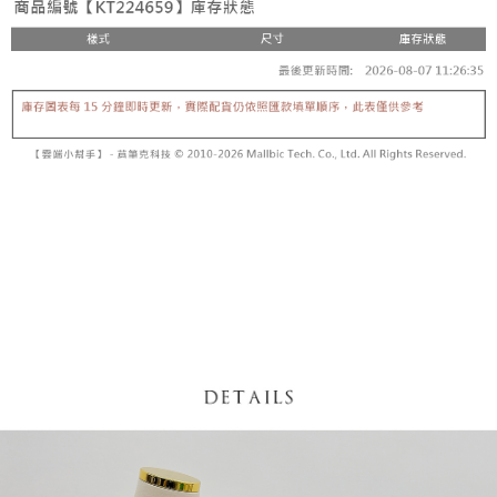
内容についての説明はいたしかねます。
5.商品受け取り時のお支払いは不要です。商品を確かめてから、SMSまた
付款後全家取貨
はアプリの通知に従って、4大コンビニ、またはATM/オンラインバンキン
グでお支払いください。
配送毎にNT$60、NT$1,600以上で送料無料
【支払い方法の説明】
1. 分割払いの金額は電信請求書に統合されず、「OP Pay Later」は毎月の
代金納付期限は最短で 14 日以内ですので、ご注意ください。AFTEE アプ
已關閉，請勿下單
締め日後に支払いリマインダーのSMSを送信します。
リをダウンロードして AFTEE 会員になるとお支払い期限を最長 45 日以内
2. SMSのリンクを通じて請求書を開いた後、「コンビニバーコード／台湾
配送毎にNT$10,000
まで延長できます。
大直営店舗／銀行振込／街口支払い／iPASS MONEY」などのチャネルで
支払いを選択できます。
已關閉，請勿下單(付取)
お支払期限は、ショップが請求した期日と、AFTEEで延長できる日数をも
とに計算されます。AFTEEで注文すると、商品を受け取るまで支払い期限
配送毎にNT$10,000
【注意事項】
を延長できますが、商品を期限内に受け取れない場合があります（例：予
1. 本サービスは「台湾大哥大株式会社」（以下「当社」といいます）によ
約商品や商品到着日が比較的遅い商品）。そのため、商品到着の有無に関
7-11取貨付款
って提供され、ユーザーが取引時に本サービスを通じて商品やサービスを
わらず、AFTEEで指定された期限内にお支払いください。
購入できるようにし、店舗が売買／分割払い売買の債権を当社に譲渡した
配送毎にNT$60、NT$1,800以上で送料無料
後、契約に基づいて当社の請求書で帳款を支払うことになります。
二、支払い限度額
2. 「OP Pay Later」を利用する契約関係の目的から、店舗はあなたの個人
付款後7-11取貨
1.初回 AFTEEを ご利用の際に、認証結果及び当社の審査の結果に基づ
情報（名前、電話または住所を含む）を台湾大哥大に提供し、収集、処理
き、限度額が設定されます。
配送毎にNT$60、NT$1,600以上で送料無料
および利用するために、当社があなた本人と分割請求書に必要な情報の確
2.決済金額は最低NT$20です。
認、照合および修正を行います。
3.現在、台湾の会員のみご利用いただけます。
宅配
3. 完全なユーザーサービス規約については、以下のリンクを参照してくだ
さい：
https://oppay.tw/userRule
三、利用規約「AFTEE代金後払い」（以下当サービスという）はネットプ
配送毎にNT$100、NT$2,500以上で送料無料
ロテクションズ（以下 AFTEE という）が提供し、AFTEEが代金を徴収し
ます。当サービスご利用の際に提供しなければならない個人情報（注文者
國家/地區配送
送料を確認
の氏名、電話番号、受取人の氏名、電話番号、受取人住所を含むがこれに