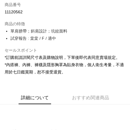
商品番号
コンビニ店頭代金引換
11120562
LINE Pay
商品の特徴
Apple Pay
單肩膀帶；斜肩設計；坑紋面料
試穿報告 : 棠棠 / F / 適中
JKOPAY
セールスポイント
Google Pay
*訂購前請詳閱尺寸表及購物說明，下單後即代表同意賣場規定。
OP Pay Later
*內搭褲、內褲、褲襪及隱形胸罩為貼身衣物，個人衛生考量，不適
説明
用於七日鑑賞期，恕不接受退貨。
【OP Pay Later 使用説明】
AFTEE代金後払い
1. 本サービスは台湾大哥大によって提供され、台湾大哥大のユーザーは追
加の申請なしで即時に利用可能です。
説明
2. 支払い方法で「OP Pay Later」を選択すると、注文が成立した後に自動
一、 AFTEE代金後払いについて
的に OP Pay Later の取引プロセスに移行し、携帯番号を確認後、分割払
ATM払い
詳細について
おすすめ関連商品
1.お支払い方法でAFTEE代金後払いを選択すると、携帯電話認証ウィンド
いの回数や支払い期限を選択し、支払いを確認すると取引が完了します。
ウが表示されます。
3. 実際の承認額、分割回数および費用については、後続の取引確認ページ
2.SMSで認証してお支払い手続を進めてください。
配送方法
を基準とします。
3.注文するときのお支払いは不要です。商品はご指定の住所に配送されま
4. 注文成立後30分以内に確認取引を行わない場合や審査が通過しない場
す。
全家取貨付款
合、注文は自動的にキャンセルされます。「転専審査」に未通過の状況が
4.ご注文が完了すると、携帯に支払い通知のSMSが届きます。アプリ会員
発生した場合は、システムの評価基準に達していないことを意味し、評価
配送毎にNT$60、NT$1,800以上で送料無料
の場合は、AFTEE アプリプッシュ通知が届きます。