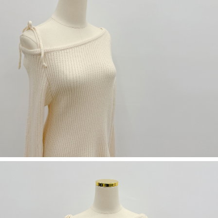
限らない）は、AFTEEに渡され当サービスで必要な範囲内で利用されま
す。AFTEEの個人情報の収集、処理、利用について、詳細はAFTEE公式ホ
ームページの『個人情報の収集、処理及び利用に関する声明』をご参照く
ださい（
https://aftee.tw/privacypolicy/
）。
AFTEEの初回ご利用の際に、審査を通過すれば、最高額がNT$10,000にな
ります。支払い期限を過ぎた場合、その金額に基づいて年利20%の遅延滞
納金が加算されます。未成年の利用者は、事前に法定代理人または後見人
の同意を得ればAFTEEをご利用いただけます。
個人情報の処理、利用について疑問がある、または関連する法律の権利を
行使したい場合は、ネットプロテクションズ
cs_tw@netprotections.co.jp
にご連絡ください。上記に示した個人情報を、必要な購入注文書とあわせ
てAFTEEにご提供いただく、またはAFTEEにあなたの個人情報の収集、処
理、利用を許可することににご同意いただけない場合は、当サービスを選
択しないでください。