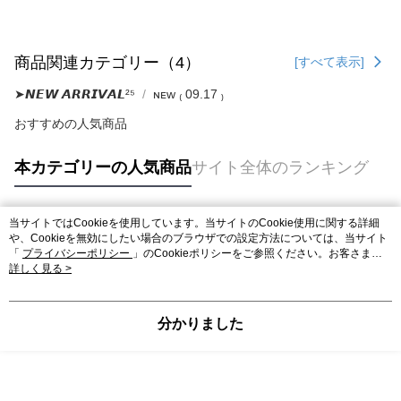
商品関連カテゴリー（4）
[すべて表示]
➤𝙉𝙀𝙒 𝘼𝙍𝙍𝙄𝙑𝘼𝙇²⁵
ɴᴇᴡ ₍ 09.17 ₎
おすすめの人気商品
本カテゴリーの人気商品
サイト全体のランキング
当サイトではCookieを使用しています。当サイトのCookie使用に関する詳細
人気タグ
や、Cookieを無効にしたい場合のブラウザでの設定方法については、当サイト
「
プライバシーポリシー
」のCookieポリシーをご参照ください。お客さま
が、当サイトを引き続き使用される場合、当社がサイト利用規約のCookieポリ
詳しく見る >
シーに基づいてCookieを使用することに同意したものとみなします。
分かりました