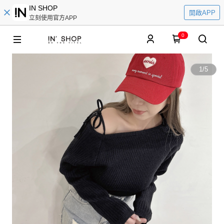
IN SHOP
開啟APP
立刻使用官方APP
0
1
/
5