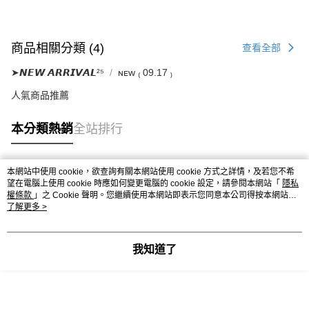
商品相關分類 (4)
查看全部
➤𝙉𝙀𝙒 𝘼𝙍𝙍𝙄𝙑𝘼𝙇²⁵
ɴᴇᴡ ₍ 09.17 ₎
人氣商品推薦
本分類熱銷
全站排行
本網站中使用 cookie，欲查詢有關本網站使用 cookie 方式之詳情，及若您不希
熱門標籤
望在電腦上使用 cookie 時應如何變更電腦的 cookie 設定，請參閱本網站「
隱私
權條款
」之 Cookie 聲明。您繼續使用本網站即表示您同意本公司得按本網站使
用條款之 Cookie 聲明使用 cookie。
了解更多 >
我知道了