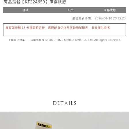
【「AFTEE先享後付」結帳流程】
醒簡訊。
１．於結帳方式選擇「AFTEE先享後付」後，將跳轉至「AFTEE先享後付」
2.透過簡訊連結打開帳單後，可選擇「超商條碼／台灣大直營門市／銀行轉
付款後全家取貨
結帳頁面，進行簡訊認證並確認金額後，即可完成結帳。
帳／街口支付／iPASS MONEY」等通路繳費。
２．訂單成立數日內，您將收到繳費通知簡訊。
每筆NT$60，滿NT$1,600(含以上)免運費
３．收到繳費通知簡訊後14天內，點擊此簡訊中的連結，可透過四大超商／
【注意事項】
ATM／網路銀行／等多元方式進行付款，方視為交易完成。
已關閉，請勿下單
1.本服務係由「台灣大哥大股份有限公司」（以下簡稱本公司）所提供，讓
※ 請注意：結帳手續完成當下不需立刻繳費，但若您需要取消訂單，請聯絡
用戶於交易時，得透過本服務購買商品或服務，並由商店將買賣／分期付款
每筆NT$10,000
購買商品的店家。未經商家同意取消之訂單仍視為有效，需透過AFTEE先享
買賣價金債權讓與本公司後，依約使用本公司帳單繳交帳款。
後付繳納相關費用。
2.基於同意付款使用「大哥付你分期」之契約關係目的，商店將以您的個人
已關閉，請勿下單(付取)
※ 交易是否成功請以「AFTEE先享後付 」之結帳頁面顯示為準，若有關於
資料（包含姓名、電話或地址）提供予台灣大哥大進項蒐集、處理及利用，
是否繳費成功／繳費後需取消欲退款等相關疑問，請聯繫「AFTEE先享後付
每筆NT$10,000
由本公司與您本人進行分期帳單所需資料之確認、核對及更正。
客戶支援中心」
https://netprotections.freshdesk.com/support/home
3.完整用戶服務條款，請詳閱以下連結：
https://oppay.tw/userRule
7-11取貨付款
【注意事項】
１．透過由恩沛科技股份有限公司提供之「AFTEE先享後付」服務完成之交
每筆NT$60，滿NT$1,800(含以上)免運費
易，需依本服務之必要範圍內提供個人資料，並將交易相關給付款項請求債
權轉讓予恩沛科技股份有限公司。
付款後7-11取貨
２．關於個人資料處理事宜，請瀏覽以下網址：
每筆NT$60，滿NT$1,600(含以上)免運費
https://aftee.tw/terms/#terms3
３．未成年的使用者請事先徵得法定代理人或監護人之同意方可使用
宅配
「AFTEE先享後付」，若未經同意申辦者引起之損失，本公司不負相關責
任。
每筆NT$100，滿NT$2,500(含以上)免運費
４．使用「AFTEE先享後付」時，將依據個別帳號之用戶狀況，依本公司即
時審查核予不同之上限額度；若仍有額度不足之情形，本公司將視審查結果
國家/地區配送
查看運費
請求用戶進行身份認證。