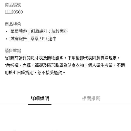
商品編號
超商取貨付款
11120560
LINE Pay
商品特色
Apple Pay
單肩膀帶；斜肩設計；坑紋面料
試穿報告 : 棠棠 / F / 適中
街口支付
銷售重點
Google Pay
*訂購前請詳閱尺寸表及購物說明，下單後即代表同意賣場規定。
大哥付你分期
*內搭褲、內褲、褲襪及隱形胸罩為貼身衣物，個人衛生考量，不適
相關說明
用於七日鑑賞期，恕不接受退貨。
【大哥付你分期使用說明】
AFTEE先享後付
1.本服務由台灣大哥大提供，台灣大哥大用戶可立即使用無須另外申請。
2.付款方式選擇「大哥付你分期」，訂單成立後會自動跳轉到大哥付的交易
相關說明
流程，驗證手機門號後，選擇欲分期的期數、繳款截止日，確認付款後即完
【關於「AFTEE先享後付」】
成交易。
詳細說明
相關推薦
ATM付款
AFTEE先享後付是「在收到商品之後才付款」的支付方式。 讓您購物簡單
3.實際核准額度、可分期數及費用金額請依後續交易確認頁面所載為準。
便利好安心！
4.訂單成立30分鐘內，如未前往確認交易或遇審核未通過，訂單將自動取
１．簡單：不需註冊會員、不需綁卡、不需儲值。
運送方式
消。如遇「轉專審核」未通過狀況，表示未達大哥付你分期系統評分，恕無
２．便利：只要手機號碼，簡訊認證，即可結帳。
法說明評估內容。
３．安心：先確認商品／服務後，再付款。
全家取貨付款
【繳款方式說明】
1.分期款項不併入電信帳單，「大哥付你分期」於每月結算日後寄送繳費提
每筆NT$60，滿NT$1,800(含以上)免運費