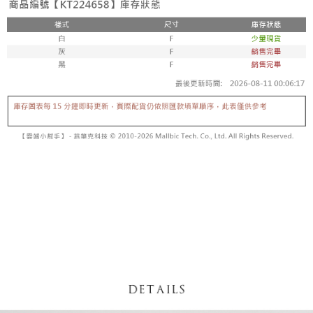
【「AFTEE先享後付」結帳流程】
醒簡訊。
１．於結帳方式選擇「AFTEE先享後付」後，將跳轉至「AFTEE先享後付」
2.透過簡訊連結打開帳單後，可選擇「超商條碼／台灣大直營門市／銀行轉
付款後全家取貨
結帳頁面，進行簡訊認證並確認金額後，即可完成結帳。
帳／街口支付／iPASS MONEY」等通路繳費。
２．訂單成立數日內，您將收到繳費通知簡訊。
每筆NT$60，滿NT$1,600(含以上)免運費
３．收到繳費通知簡訊後14天內，點擊此簡訊中的連結，可透過四大超商／
【注意事項】
ATM／網路銀行／等多元方式進行付款，方視為交易完成。
已關閉，請勿下單
1.本服務係由「台灣大哥大股份有限公司」（以下簡稱本公司）所提供，讓
※ 請注意：結帳手續完成當下不需立刻繳費，但若您需要取消訂單，請聯絡
用戶於交易時，得透過本服務購買商品或服務，並由商店將買賣／分期付款
每筆NT$10,000
購買商品的店家。未經商家同意取消之訂單仍視為有效，需透過AFTEE先享
買賣價金債權讓與本公司後，依約使用本公司帳單繳交帳款。
後付繳納相關費用。
2.基於同意付款使用「大哥付你分期」之契約關係目的，商店將以您的個人
已關閉，請勿下單(付取)
※ 交易是否成功請以「AFTEE先享後付 」之結帳頁面顯示為準，若有關於
資料（包含姓名、電話或地址）提供予台灣大哥大進項蒐集、處理及利用，
是否繳費成功／繳費後需取消欲退款等相關疑問，請聯繫「AFTEE先享後付
每筆NT$10,000
由本公司與您本人進行分期帳單所需資料之確認、核對及更正。
客戶支援中心」
https://netprotections.freshdesk.com/support/home
3.完整用戶服務條款，請詳閱以下連結：
https://oppay.tw/userRule
7-11取貨付款
【注意事項】
１．透過由恩沛科技股份有限公司提供之「AFTEE先享後付」服務完成之交
每筆NT$60，滿NT$1,800(含以上)免運費
易，需依本服務之必要範圍內提供個人資料，並將交易相關給付款項請求債
權轉讓予恩沛科技股份有限公司。
付款後7-11取貨
２．關於個人資料處理事宜，請瀏覽以下網址：
每筆NT$60，滿NT$1,600(含以上)免運費
https://aftee.tw/terms/#terms3
３．未成年的使用者請事先徵得法定代理人或監護人之同意方可使用
宅配
「AFTEE先享後付」，若未經同意申辦者引起之損失，本公司不負相關責
任。
每筆NT$100，滿NT$2,500(含以上)免運費
４．使用「AFTEE先享後付」時，將依據個別帳號之用戶狀況，依本公司即
時審查核予不同之上限額度；若仍有額度不足之情形，本公司將視審查結果
國家/地區配送
查看運費
請求用戶進行身份認證。