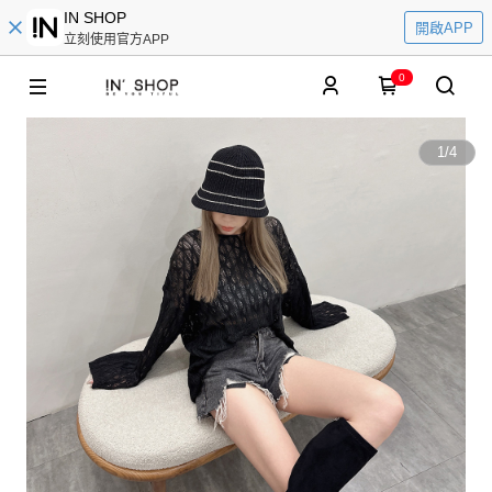
IN SHOP
開啟APP
立刻使用官方APP
0
1
/
4