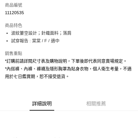
商品編號
超商取貨付款
11120535
LINE Pay
商品特色
Apple Pay
波紋簍空設計；針織面料；落肩
試穿報告 : 棠棠 / F / 適中
街口支付
銷售重點
Google Pay
*訂購前請詳閱尺寸表及購物說明，下單後即代表同意賣場規定。
大哥付你分期
*內搭褲、內褲、褲襪及隱形胸罩為貼身衣物，個人衛生考量，不適
相關說明
用於七日鑑賞期，恕不接受退貨。
【大哥付你分期使用說明】
AFTEE先享後付
1.本服務由台灣大哥大提供，台灣大哥大用戶可立即使用無須另外申請。
2.付款方式選擇「大哥付你分期」，訂單成立後會自動跳轉到大哥付的交易
相關說明
流程，驗證手機門號後，選擇欲分期的期數、繳款截止日，確認付款後即完
【關於「AFTEE先享後付」】
成交易。
詳細說明
相關推薦
ATM付款
AFTEE先享後付是「在收到商品之後才付款」的支付方式。 讓您購物簡單
3.實際核准額度、可分期數及費用金額請依後續交易確認頁面所載為準。
便利好安心！
4.訂單成立30分鐘內，如未前往確認交易或遇審核未通過，訂單將自動取
１．簡單：不需註冊會員、不需綁卡、不需儲值。
運送方式
消。如遇「轉專審核」未通過狀況，表示未達大哥付你分期系統評分，恕無
２．便利：只要手機號碼，簡訊認證，即可結帳。
法說明評估內容。
３．安心：先確認商品／服務後，再付款。
全家取貨付款
【繳款方式說明】
1.分期款項不併入電信帳單，「大哥付你分期」於每月結算日後寄送繳費提
每筆NT$60，滿NT$1,800(含以上)免運費