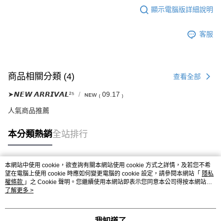
顯示電腦版詳細說明
客服
商品相關分類 (4)
查看全部
➤𝙉𝙀𝙒 𝘼𝙍𝙍𝙄𝙑𝘼𝙇²⁵
ɴᴇᴡ ₍ 09.17 ₎
人氣商品推薦
本分類熱銷
全站排行
本網站中使用 cookie，欲查詢有關本網站使用 cookie 方式之詳情，及若您不希
熱門標籤
望在電腦上使用 cookie 時應如何變更電腦的 cookie 設定，請參閱本網站「
隱私
權條款
」之 Cookie 聲明。您繼續使用本網站即表示您同意本公司得按本網站使
用條款之 Cookie 聲明使用 cookie。
了解更多 >
我知道了