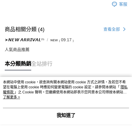
客服
商品相關分類 (4)
查看全部
➤𝙉𝙀𝙒 𝘼𝙍𝙍𝙄𝙑𝘼𝙇²⁵
ɴᴇᴡ ₍ 09.17 ₎
人氣商品推薦
本分類熱銷
全站排行
本網站中使用 cookie，欲查詢有關本網站使用 cookie 方式之詳情，及若您不希
熱門標籤
望在電腦上使用 cookie 時應如何變更電腦的 cookie 設定，請參閱本網站「
隱私
權條款
」之 Cookie 聲明。您繼續使用本網站即表示您同意本公司得按本網站使
用條款之 Cookie 聲明使用 cookie。
了解更多 >
我知道了