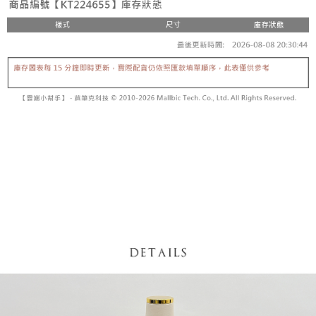
【「AFTEE先享後付」結帳流程】
醒簡訊。
１．於結帳方式選擇「AFTEE先享後付」後，將跳轉至「AFTEE先享後付」
2.透過簡訊連結打開帳單後，可選擇「超商條碼／台灣大直營門市／銀行轉
付款後全家取貨
結帳頁面，進行簡訊認證並確認金額後，即可完成結帳。
帳／街口支付／iPASS MONEY」等通路繳費。
２．訂單成立數日內，您將收到繳費通知簡訊。
每筆NT$60，滿NT$1,600(含以上)免運費
３．收到繳費通知簡訊後14天內，點擊此簡訊中的連結，可透過四大超商／
【注意事項】
ATM／網路銀行／等多元方式進行付款，方視為交易完成。
已關閉，請勿下單
1.本服務係由「台灣大哥大股份有限公司」（以下簡稱本公司）所提供，讓
※ 請注意：結帳手續完成當下不需立刻繳費，但若您需要取消訂單，請聯絡
用戶於交易時，得透過本服務購買商品或服務，並由商店將買賣／分期付款
每筆NT$10,000
購買商品的店家。未經商家同意取消之訂單仍視為有效，需透過AFTEE先享
買賣價金債權讓與本公司後，依約使用本公司帳單繳交帳款。
後付繳納相關費用。
2.基於同意付款使用「大哥付你分期」之契約關係目的，商店將以您的個人
已關閉，請勿下單(付取)
※ 交易是否成功請以「AFTEE先享後付 」之結帳頁面顯示為準，若有關於
資料（包含姓名、電話或地址）提供予台灣大哥大進項蒐集、處理及利用，
是否繳費成功／繳費後需取消欲退款等相關疑問，請聯繫「AFTEE先享後付
每筆NT$10,000
由本公司與您本人進行分期帳單所需資料之確認、核對及更正。
客戶支援中心」
https://netprotections.freshdesk.com/support/home
3.完整用戶服務條款，請詳閱以下連結：
https://oppay.tw/userRule
7-11取貨付款
【注意事項】
１．透過由恩沛科技股份有限公司提供之「AFTEE先享後付」服務完成之交
每筆NT$60，滿NT$1,800(含以上)免運費
易，需依本服務之必要範圍內提供個人資料，並將交易相關給付款項請求債
權轉讓予恩沛科技股份有限公司。
付款後7-11取貨
２．關於個人資料處理事宜，請瀏覽以下網址：
每筆NT$60，滿NT$1,600(含以上)免運費
https://aftee.tw/terms/#terms3
３．未成年的使用者請事先徵得法定代理人或監護人之同意方可使用
宅配
「AFTEE先享後付」，若未經同意申辦者引起之損失，本公司不負相關責
任。
每筆NT$100，滿NT$2,500(含以上)免運費
４．使用「AFTEE先享後付」時，將依據個別帳號之用戶狀況，依本公司即
時審查核予不同之上限額度；若仍有額度不足之情形，本公司將視審查結果
國家/地區配送
查看運費
請求用戶進行身份認證。