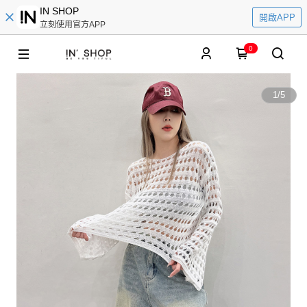
IN SHOP
開啟APP
立刻使用官方APP
0
1
/
5