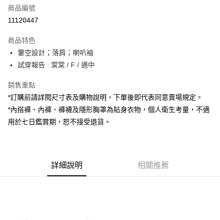
商品編號
超商取貨付款
11120447
LINE Pay
商品特色
Apple Pay
簍空設計；落肩；喇叭袖
試穿報告 : 棠棠 / F / 適中
街口支付
銷售重點
Google Pay
*訂購前請詳閱尺寸表及購物說明，下單後即代表同意賣場規定。
大哥付你分期
*內搭褲、內褲、褲襪及隱形胸罩為貼身衣物，個人衛生考量，不適
相關說明
用於七日鑑賞期，恕不接受退貨。
【大哥付你分期使用說明】
AFTEE先享後付
1.本服務由台灣大哥大提供，台灣大哥大用戶可立即使用無須另外申請。
2.付款方式選擇「大哥付你分期」，訂單成立後會自動跳轉到大哥付的交易
相關說明
流程，驗證手機門號後，選擇欲分期的期數、繳款截止日，確認付款後即完
【關於「AFTEE先享後付」】
成交易。
詳細說明
相關推薦
ATM付款
AFTEE先享後付是「在收到商品之後才付款」的支付方式。 讓您購物簡單
3.實際核准額度、可分期數及費用金額請依後續交易確認頁面所載為準。
便利好安心！
4.訂單成立30分鐘內，如未前往確認交易或遇審核未通過，訂單將自動取
１．簡單：不需註冊會員、不需綁卡、不需儲值。
運送方式
消。如遇「轉專審核」未通過狀況，表示未達大哥付你分期系統評分，恕無
２．便利：只要手機號碼，簡訊認證，即可結帳。
法說明評估內容。
３．安心：先確認商品／服務後，再付款。
全家取貨付款
【繳款方式說明】
1.分期款項不併入電信帳單，「大哥付你分期」於每月結算日後寄送繳費提
每筆NT$60，滿NT$1,800(含以上)免運費