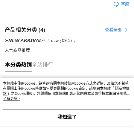
客服
产品相关分类 (4)
查看全部
➤𝙉𝙀𝙒 𝘼𝙍𝙍𝙄𝙑𝘼𝙇²⁵
ɴᴇᴡ ₍ 09.17 ₎
人气商品推荐
本分类热销
全站排行
本網站中使用cookie，欲查詢有關本網站使用cookie方式之詳情，及若您不希望
热门标签
在電腦上使用cookie時應如何變更電腦的cookie設定，請參閱本網站「
隱私權條
款
」之Cookie聲明。您繼續使用本網站即表示您同意本公司得按本網站使用條款
之Cookie聲明使用cookie。
了解更多 >
我知道了