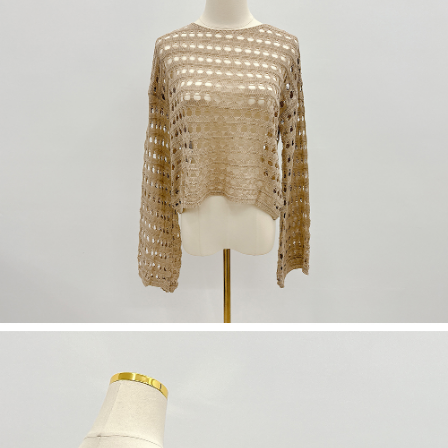
若款項超過繳費期限，將根據當次的金額加收年利率 16% 的逾期滯納金。
未成年的使用者，請事先徵得法定代理人或監護人之同意方可使用
AFTEE。
若您對於個人資料之處理、利用有任何疑問，或欲行使相關法律權利，請聯
繫恩沛科技股份有限公司。若您不同意我們將上開所示之個人資料，連同必
要之購買訂單資訊提供予 AFTEE ，或讓 AFTEE 蒐集處理利用您的個人資
料，請勿選用本服務。