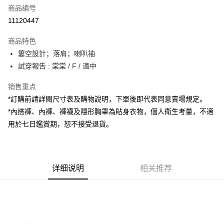
商品编号
超商取货付款
11120447
LINE Pay
商品特色
Apple Pay
簍空設計；落肩；喇叭袖
試穿報告 : 棠棠 / F / 適中
街口支付
销售重点
Google Pay
*訂購前請詳閱尺寸表及購物說明，下單後即代表同意賣場規定。
大哥付你分期
*內搭褲、內褲、褲襪及隱形胸罩為貼身衣物，個人衛生考量，不適
相关说明
用於七日鑑賞期，恕不接受退貨。
【大哥付你分期使用说明】
AFTEE先享后付
1. 本服务由台湾大哥大提供，电信用户可立即使用无须另外申请。（限个人
月租型门号，不开放公司户及预付卡使用）
相关说明
2. 付款方式选择 “大哥付你分期”，订单成立后会自动跳转到大哥付的交易流
一、關於 AFTEE先享後付
程，验证手机门号后，选择欲分期的期数、缴款截止日，确认付款后即完成
详细说明
相关推荐
ATM付款
1. 於付款方式選擇AFTEE先享後付，將跳出AFTEE先享後付手機驗證視
交易。
窗。
3. 实际核准额度、可分期数及费用金额请依后续交易确认页面所载为准。
2. 進行簡訊驗證之後，即可完成結帳手續。
运送方式
4. 订单成立30分钟内，如未前往确认交易或遇审核未通过，订单将自动取
3. 訂單確認後不需事先繳費，商品會配送至您的指定地址。
消。如遇 “转专审核”未通过状况，表示未达系统评分，恕无法说明评估内
4. 下訂完成後，您的手機會收到一封繳費通知簡訊，APP會員則會收到
全家取貨付款
容。
AFTEE APP推播通知。
【缴款方式说明】
每笔NT$60，满NT$1,800(含以上)免运费