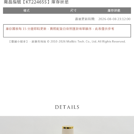
5. 收到商品當下無需繳費，確認無誤後，請再利用繳費通知簡訊或AFTEE
1. 分期款项不并入电信账单，“大哥付你分期”于每月结算日后寄送缴费提醒
APP於四大便利商店‧ATM/網銀等方式進行付款。
短信。
付款後全家取貨
2. 通过短信链接打开账单后，可选择 “超商条码／台湾大直营门市／银行转
請留意繳費期限為 14 天。唯有下載 AFTEE App 成為 AFTEE 會員者方能享
每笔NT$60，满NT$1,600(含以上)免运费
账／街口支付／iPASS MONEY”等通路缴费。
有最長 45 天內付款之服務。
已關閉，請勿下單
【注意事项】
繳費期限，為商家向您請款的時間，再加上使用AFTEE可延長的天數所計算
1. 本服务系由 “台湾大哥大股份有限公司”所提供，让用户于交易时，得通过
每笔NT$10,000
出。使用AFTEE下訂可以延長您收到商品前的繳費天數，但無法保證一定能
本服务购买商品或服务，并由商店将买卖／分期付款买卖价金债权让与本公
夠在期限內收到商品(例如:預購商品或預計到貨時間較長者)。因此無論收到
司后，依约使用本公司账单缴交账款。
已關閉，請勿下單(付取)
商品與否，仍需要請您在AFTEE規定的時間內完成繳費。
2. 基于同意付款使用 “大哥付你分期”之契约关系目的，商店将以您的个人资
每笔NT$10,000
料（包含姓名、电话或地址）提供予台湾大哥大进项收集、处理及利用，由
二、付款限制
台湾大哥大与本人进行分期账单所需资料之确认、核对及更正。
1. 初次使用 AFTEE 時，將依認證結果及本公司審查結果，核予每個人不同
7-11取貨付款
3. 完整用户服务条款，请详阅以下链接：
https://oppay.tw/userRule
之上限額度
2. 結帳金額須大於NT$30
每笔NT$60，满NT$1,800(含以上)免运费
3. 目前僅支援台灣會員
付款後7-11取貨
三、聲明條款
每笔NT$60，满NT$1,600(含以上)免运费
「AFTEE先享後付」(下稱本服務)乃由恩沛科技股份有限公司(下稱 AFTEE )
所提供，並由 AFTEE 向您收取款項。因使用本服務所須提供之個人資料(包
宅配
含但不限於訂購人姓名、電話，收件人姓名、電話、收件地址)，將交付予
AFTEE 於本服務必要服務範圍內運用。關於 AFTEE 對於個人資料之蒐集、
每笔NT$100，满NT$2,500(含以上)免运费
處理、利用，詳參 AFTEE 官網之『個人資料蒐集、處理及利用告知聲明』
（
https://aftee.tw/privacypolicy/
）。
國家/地區配送
查看运费