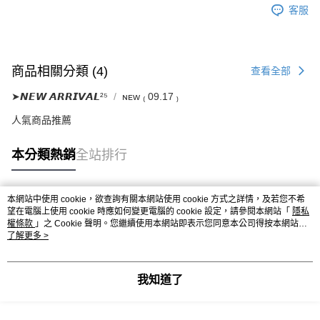
客服
商品相關分類 (4)
查看全部
➤𝙉𝙀𝙒 𝘼𝙍𝙍𝙄𝙑𝘼𝙇²⁵
ɴᴇᴡ ₍ 09.17 ₎
人氣商品推薦
本分類熱銷
全站排行
本網站中使用 cookie，欲查詢有關本網站使用 cookie 方式之詳情，及若您不希
熱門標籤
望在電腦上使用 cookie 時應如何變更電腦的 cookie 設定，請參閱本網站「
隱私
權條款
」之 Cookie 聲明。您繼續使用本網站即表示您同意本公司得按本網站使
用條款之 Cookie 聲明使用 cookie。
了解更多 >
我知道了