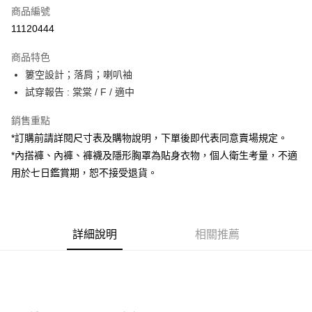
商品編號
超商取貨付款
11120444
LINE Pay
商品特色
Apple Pay
簍空設計；落肩；喇叭袖
試穿報告 : 棠棠 / F / 適中
街口支付
銷售重點
Google Pay
*訂購前請詳閱尺寸表及購物說明，下單後即代表同意賣場規定。
大哥付你分期
*內搭褲、內褲、褲襪及隱形胸罩為貼身衣物，個人衛生考量，不適
相關說明
用於七日鑑賞期，恕不接受退貨。
【大哥付你分期使用說明】
AFTEE先享後付
1.本服務由台灣大哥大提供，台灣大哥大用戶可立即使用無須另外申請。
2.付款方式選擇「大哥付你分期」，訂單成立後會自動跳轉到大哥付的交易
相關說明
流程，驗證手機門號後，選擇欲分期的期數、繳款截止日，確認付款後即完
【關於「AFTEE先享後付」】
成交易。
詳細說明
相關推薦
ATM付款
AFTEE先享後付是「在收到商品之後才付款」的支付方式。 讓您購物簡單
3.實際核准額度、可分期數及費用金額請依後續交易確認頁面所載為準。
便利好安心！
4.訂單成立30分鐘內，如未前往確認交易或遇審核未通過，訂單將自動取
１．簡單：不需註冊會員、不需綁卡、不需儲值。
運送方式
消。如遇「轉專審核」未通過狀況，表示未達大哥付你分期系統評分，恕無
２．便利：只要手機號碼，簡訊認證，即可結帳。
法說明評估內容。
３．安心：先確認商品／服務後，再付款。
全家取貨付款
【繳款方式說明】
1.分期款項不併入電信帳單，「大哥付你分期」於每月結算日後寄送繳費提
每筆NT$60，滿NT$1,800(含以上)免運費