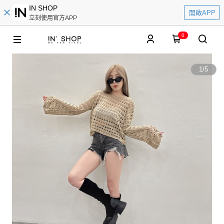
IN SHOP
開啟APP
立刻使用官方APP
0
1
/
5