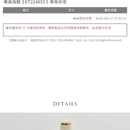
【「AFTEE先享後付」結帳流程】
醒簡訊。
１．於結帳方式選擇「AFTEE先享後付」後，將跳轉至「AFTEE先享後付」
2.透過簡訊連結打開帳單後，可選擇「超商條碼／台灣大直營門市／銀行轉
付款後全家取貨
結帳頁面，進行簡訊認證並確認金額後，即可完成結帳。
帳／街口支付／iPASS MONEY」等通路繳費。
２．訂單成立數日內，您將收到繳費通知簡訊。
每筆NT$60，滿NT$1,600(含以上)免運費
３．收到繳費通知簡訊後14天內，點擊此簡訊中的連結，可透過四大超商／
【注意事項】
ATM／網路銀行／等多元方式進行付款，方視為交易完成。
已關閉，請勿下單
1.本服務係由「台灣大哥大股份有限公司」（以下簡稱本公司）所提供，讓
※ 請注意：結帳手續完成當下不需立刻繳費，但若您需要取消訂單，請聯絡
用戶於交易時，得透過本服務購買商品或服務，並由商店將買賣／分期付款
每筆NT$10,000
購買商品的店家。未經商家同意取消之訂單仍視為有效，需透過AFTEE先享
買賣價金債權讓與本公司後，依約使用本公司帳單繳交帳款。
後付繳納相關費用。
2.基於同意付款使用「大哥付你分期」之契約關係目的，商店將以您的個人
已關閉，請勿下單(付取)
※ 交易是否成功請以「AFTEE先享後付 」之結帳頁面顯示為準，若有關於
資料（包含姓名、電話或地址）提供予台灣大哥大進項蒐集、處理及利用，
是否繳費成功／繳費後需取消欲退款等相關疑問，請聯繫「AFTEE先享後付
每筆NT$10,000
由本公司與您本人進行分期帳單所需資料之確認、核對及更正。
客戶支援中心」
https://netprotections.freshdesk.com/support/home
3.完整用戶服務條款，請詳閱以下連結：
https://oppay.tw/userRule
7-11取貨付款
【注意事項】
１．透過由恩沛科技股份有限公司提供之「AFTEE先享後付」服務完成之交
每筆NT$60，滿NT$1,800(含以上)免運費
易，需依本服務之必要範圍內提供個人資料，並將交易相關給付款項請求債
權轉讓予恩沛科技股份有限公司。
付款後7-11取貨
２．關於個人資料處理事宜，請瀏覽以下網址：
每筆NT$60，滿NT$1,600(含以上)免運費
https://aftee.tw/terms/#terms3
３．未成年的使用者請事先徵得法定代理人或監護人之同意方可使用
宅配
「AFTEE先享後付」，若未經同意申辦者引起之損失，本公司不負相關責
任。
每筆NT$100，滿NT$2,500(含以上)免運費
４．使用「AFTEE先享後付」時，將依據個別帳號之用戶狀況，依本公司即
時審查核予不同之上限額度；若仍有額度不足之情形，本公司將視審查結果
國家/地區配送
查看運費
請求用戶進行身份認證。