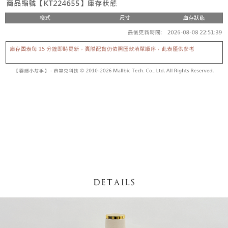
【「AFTEE先享後付」結帳流程】
醒簡訊。
１．於結帳方式選擇「AFTEE先享後付」後，將跳轉至「AFTEE先享後付」
2.透過簡訊連結打開帳單後，可選擇「超商條碼／台灣大直營門市／銀行轉
付款後全家取貨
結帳頁面，進行簡訊認證並確認金額後，即可完成結帳。
帳／街口支付／iPASS MONEY」等通路繳費。
２．訂單成立數日內，您將收到繳費通知簡訊。
每筆NT$60，滿NT$1,600(含以上)免運費
３．收到繳費通知簡訊後14天內，點擊此簡訊中的連結，可透過四大超商／
【注意事項】
ATM／網路銀行／等多元方式進行付款，方視為交易完成。
已關閉，請勿下單
1.本服務係由「台灣大哥大股份有限公司」（以下簡稱本公司）所提供，讓
※ 請注意：結帳手續完成當下不需立刻繳費，但若您需要取消訂單，請聯絡
用戶於交易時，得透過本服務購買商品或服務，並由商店將買賣／分期付款
每筆NT$10,000
購買商品的店家。未經商家同意取消之訂單仍視為有效，需透過AFTEE先享
買賣價金債權讓與本公司後，依約使用本公司帳單繳交帳款。
後付繳納相關費用。
2.基於同意付款使用「大哥付你分期」之契約關係目的，商店將以您的個人
已關閉，請勿下單(付取)
※ 交易是否成功請以「AFTEE先享後付 」之結帳頁面顯示為準，若有關於
資料（包含姓名、電話或地址）提供予台灣大哥大進項蒐集、處理及利用，
是否繳費成功／繳費後需取消欲退款等相關疑問，請聯繫「AFTEE先享後付
每筆NT$10,000
由本公司與您本人進行分期帳單所需資料之確認、核對及更正。
客戶支援中心」
https://netprotections.freshdesk.com/support/home
3.完整用戶服務條款，請詳閱以下連結：
https://oppay.tw/userRule
7-11取貨付款
【注意事項】
１．透過由恩沛科技股份有限公司提供之「AFTEE先享後付」服務完成之交
每筆NT$60，滿NT$1,800(含以上)免運費
易，需依本服務之必要範圍內提供個人資料，並將交易相關給付款項請求債
權轉讓予恩沛科技股份有限公司。
付款後7-11取貨
２．關於個人資料處理事宜，請瀏覽以下網址：
每筆NT$60，滿NT$1,600(含以上)免運費
https://aftee.tw/terms/#terms3
３．未成年的使用者請事先徵得法定代理人或監護人之同意方可使用
宅配
「AFTEE先享後付」，若未經同意申辦者引起之損失，本公司不負相關責
任。
每筆NT$100，滿NT$2,500(含以上)免運費
４．使用「AFTEE先享後付」時，將依據個別帳號之用戶狀況，依本公司即
時審查核予不同之上限額度；若仍有額度不足之情形，本公司將視審查結果
國家/地區配送
查看運費
請求用戶進行身份認證。