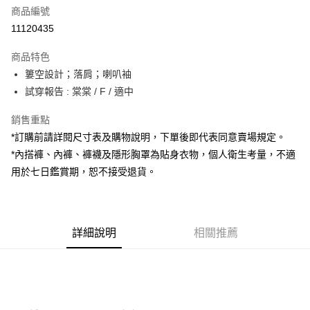
商品編號
超商取貨付款
11120435
LINE Pay
商品特色
Apple Pay
簍空設計；落肩；喇叭袖
試穿報告 : 棠棠 / F / 適中
街口支付
銷售重點
Google Pay
*訂購前請詳閱尺寸表及購物說明，下單後即代表同意賣場規定。
大哥付你分期
*內搭褲、內褲、褲襪及隱形胸罩為貼身衣物，個人衛生考量，不適
相關說明
用於七日鑑賞期，恕不接受退貨。
【大哥付你分期使用說明】
AFTEE先享後付
1.本服務由台灣大哥大提供，台灣大哥大用戶可立即使用無須另外申請。
2.付款方式選擇「大哥付你分期」，訂單成立後會自動跳轉到大哥付的交易
相關說明
流程，驗證手機門號後，選擇欲分期的期數、繳款截止日，確認付款後即完
【關於「AFTEE先享後付」】
成交易。
詳細說明
相關推薦
ATM付款
AFTEE先享後付是「在收到商品之後才付款」的支付方式。 讓您購物簡單
3.實際核准額度、可分期數及費用金額請依後續交易確認頁面所載為準。
便利好安心！
4.訂單成立30分鐘內，如未前往確認交易或遇審核未通過，訂單將自動取
１．簡單：不需註冊會員、不需綁卡、不需儲值。
運送方式
消。如遇「轉專審核」未通過狀況，表示未達大哥付你分期系統評分，恕無
２．便利：只要手機號碼，簡訊認證，即可結帳。
法說明評估內容。
３．安心：先確認商品／服務後，再付款。
全家取貨付款
【繳款方式說明】
1.分期款項不併入電信帳單，「大哥付你分期」於每月結算日後寄送繳費提
每筆NT$60，滿NT$1,800(含以上)免運費