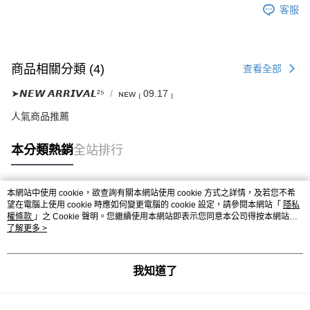
客服
商品相關分類 (4)
查看全部
➤𝙉𝙀𝙒 𝘼𝙍𝙍𝙄𝙑𝘼𝙇²⁵
ɴᴇᴡ ₍ 09.17 ₎
人氣商品推薦
本分類熱銷
全站排行
本網站中使用 cookie，欲查詢有關本網站使用 cookie 方式之詳情，及若您不希
熱門標籤
望在電腦上使用 cookie 時應如何變更電腦的 cookie 設定，請參閱本網站「
隱私
權條款
」之 Cookie 聲明。您繼續使用本網站即表示您同意本公司得按本網站使
用條款之 Cookie 聲明使用 cookie。
了解更多 >
我知道了