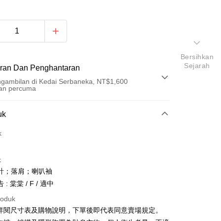
Bersihkan
Sejarah
ran Dan Penghantaran
gambilan di Kedai Serbaneka, NT$1,600
an percuma
Pembayaran
uk
t (Bayaran Penuh)
k
an di Kedai Serbaneka
k
計；落肩；喇叭袖
: 棠棠 / F / 適中
roduk
請詳閱尺寸表及購物說明，下單後即代表同意賣場規定。