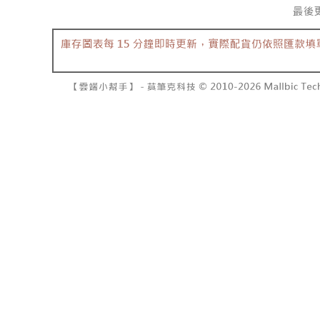
NT$10,00
pembayara
[Arahan P
已關閉，請
Tempoh pe
Pembayaran
ditambah d
NT$10,00
berasingan
Anda bole
pembayaran
menerima 
7-11取貨
boleh men
NT$60/pes
Selepas me
produk pr
menyelesai
lebih lama
NT$1,800 
kod bar ke
pembayara
JKOPay, a
pesanan.
付款後7-1
NT$60/pes
[Nota Pent
Kedua, Se
1. Jumlah 
NT$1,600 
Perkhidmata
NT$10,000.
yang memb
berdasarka
宅配
melalui pe
2. Amaun p
NT$100/pe
pembelian
3. Pada ma
kepada Sy
NT$2,500 
mengikut p
Ketiga, Sy
Perkhidma
國家/地區
Untuk meme
NP Taiwan
penggunaa
akan meng
peribadi a
pembeli, n
Syarikat 
untuk peng