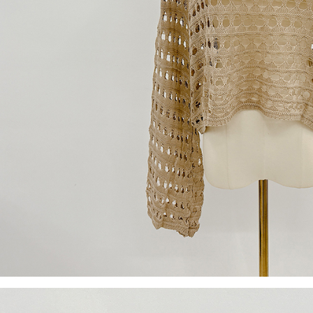
【Peneran
1. Pembaya
"Pembayar
pembayaran
2. Melalui
membayar m
Mobile / 
saluran lai
【Nota Pe
1. Perkhid
membolehk
perkhidmat
tuntutan h
menggunaka
2. Berdas
"Pembayar
peribadi a
Mobile un
pengesahan
ansuran ol
3. Sila ba
pautan beri