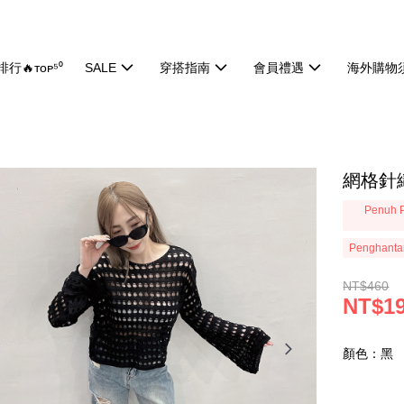
行🔥ᴛᴏᴘ⁵⁰
SALE
穿搭指南
會員禮遇
海外購物
網格針織
Penuh P
Penghanta
NT$460
NT$1
顏色：黑