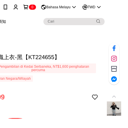
0
Bahasa Melayu
TWD
須知
上衣-黑【KT224655】
engambilan di Kedai Serbaneka, NT$1,600 penghataran
percuma
ran Negara/Wilayah
99