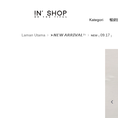
Kategori
暢銷排
Laman Utama
➤𝙉𝙀𝙒 𝘼𝙍𝙍𝙄𝙑𝘼𝙇²⁵
ɴᴇᴡ ₍ 09.17 ₎