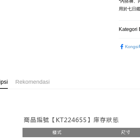
Google Pa
*內搭褲
用於七日
OP Pay La
Deskripsi
[Terma Pe
Kategori 
AFTEE
Perkhidmat
Deskripsi
➤𝙉𝙀𝙒 𝘼𝙍
pengguna 
Pertama, 
Kongsi
Pemindah
Kemudian
Rekomenda
Jika anda 
1. Dengan
akan menga
pengesaha
【上衣】
Later sele
2. Anda b
Pilihan 
mudah alih
3. Tiada b
【上衣】
akhir pemb
dihantar k
全家取貨
ipsi
Rekomendasi
pembayara
4. Setela
NT$60/pes
manakala a
Had kredit
AFTEE.
NT$1,800 
yang diken
5. Tiada b
pada hala
pembayara
付款後全
dalam tal
NT$60/pes
Jika trans
aplikasi A
dibuat, at
NT$1,600 
akan dibat
Sila ambil
peringkat 
bagaimanap
已關閉，
tidak dipe
dan mendaf