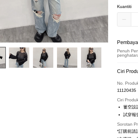
Kuantiti
Pembaya
Penuh Pen
penghatar
Kaedah 
Ciri Prod
Kad Kredi
No. Produ
11120435
Pengambil
Ciri Produ
LINE Pay
簍空設
試穿報告 
Apple Pay
Sorotan P
JKOPAY
*訂購前