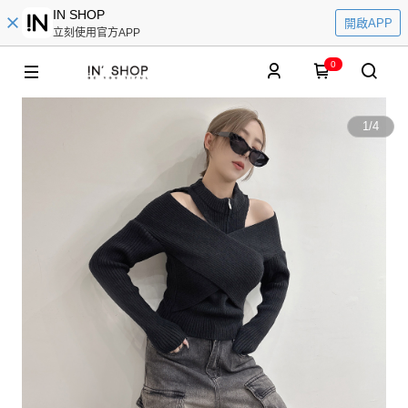
IN SHOP
開啟APP
立刻使用官方APP
0
1
/
4