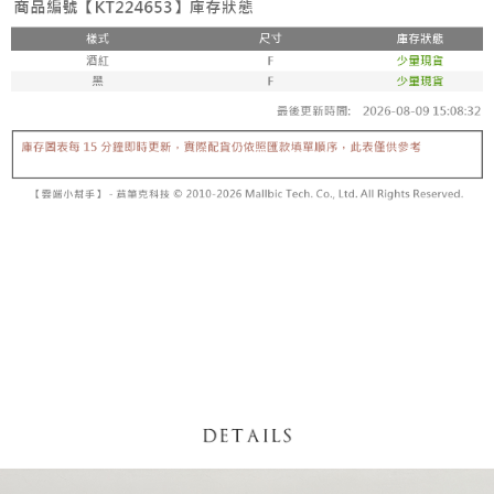
【「AFTEE先享後付」結帳流程】
醒簡訊。
１．於結帳方式選擇「AFTEE先享後付」後，將跳轉至「AFTEE先享後付」
2.透過簡訊連結打開帳單後，可選擇「超商條碼／台灣大直營門市／銀行轉
付款後全家取貨
結帳頁面，進行簡訊認證並確認金額後，即可完成結帳。
帳／街口支付／iPASS MONEY」等通路繳費。
２．訂單成立數日內，您將收到繳費通知簡訊。
每筆NT$60，滿NT$1,600(含以上)免運費
３．收到繳費通知簡訊後14天內，點擊此簡訊中的連結，可透過四大超商／
【注意事項】
ATM／網路銀行／等多元方式進行付款，方視為交易完成。
已關閉，請勿下單
1.本服務係由「台灣大哥大股份有限公司」（以下簡稱本公司）所提供，讓
※ 請注意：結帳手續完成當下不需立刻繳費，但若您需要取消訂單，請聯絡
用戶於交易時，得透過本服務購買商品或服務，並由商店將買賣／分期付款
每筆NT$10,000
購買商品的店家。未經商家同意取消之訂單仍視為有效，需透過AFTEE先享
買賣價金債權讓與本公司後，依約使用本公司帳單繳交帳款。
後付繳納相關費用。
2.基於同意付款使用「大哥付你分期」之契約關係目的，商店將以您的個人
已關閉，請勿下單(付取)
※ 交易是否成功請以「AFTEE先享後付 」之結帳頁面顯示為準，若有關於
資料（包含姓名、電話或地址）提供予台灣大哥大進項蒐集、處理及利用，
是否繳費成功／繳費後需取消欲退款等相關疑問，請聯繫「AFTEE先享後付
每筆NT$10,000
由本公司與您本人進行分期帳單所需資料之確認、核對及更正。
客戶支援中心」
https://netprotections.freshdesk.com/support/home
3.完整用戶服務條款，請詳閱以下連結：
https://oppay.tw/userRule
7-11取貨付款
【注意事項】
１．透過由恩沛科技股份有限公司提供之「AFTEE先享後付」服務完成之交
每筆NT$60，滿NT$1,800(含以上)免運費
易，需依本服務之必要範圍內提供個人資料，並將交易相關給付款項請求債
權轉讓予恩沛科技股份有限公司。
付款後7-11取貨
２．關於個人資料處理事宜，請瀏覽以下網址：
每筆NT$60，滿NT$1,600(含以上)免運費
https://aftee.tw/terms/#terms3
３．未成年的使用者請事先徵得法定代理人或監護人之同意方可使用
宅配
「AFTEE先享後付」，若未經同意申辦者引起之損失，本公司不負相關責
任。
每筆NT$100，滿NT$2,500(含以上)免運費
４．使用「AFTEE先享後付」時，將依據個別帳號之用戶狀況，依本公司即
時審查核予不同之上限額度；若仍有額度不足之情形，本公司將視審查結果
國家/地區配送
查看運費
請求用戶進行身份認證。