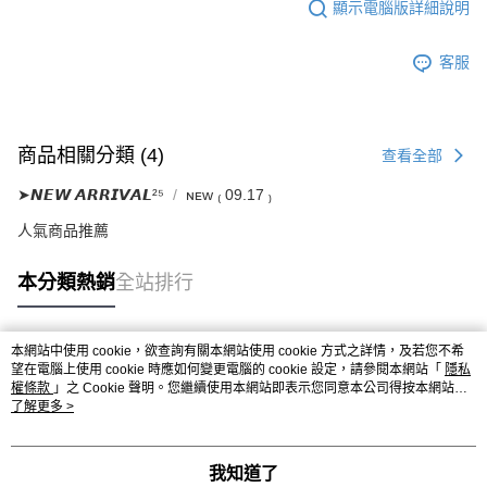
顯示電腦版詳細說明
客服
商品相關分類 (4)
查看全部
➤𝙉𝙀𝙒 𝘼𝙍𝙍𝙄𝙑𝘼𝙇²⁵
ɴᴇᴡ ₍ 09.17 ₎
人氣商品推薦
本分類熱銷
全站排行
本網站中使用 cookie，欲查詢有關本網站使用 cookie 方式之詳情，及若您不希
熱門標籤
望在電腦上使用 cookie 時應如何變更電腦的 cookie 設定，請參閱本網站「
隱私
權條款
」之 Cookie 聲明。您繼續使用本網站即表示您同意本公司得按本網站使
用條款之 Cookie 聲明使用 cookie。
了解更多 >
我知道了