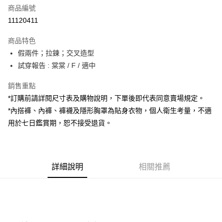
商品編號
超商取貨付款
11120411
LINE Pay
商品特色
Apple Pay
假兩件；拉鍊；交叉造型
試穿報告 : 棠棠 / F / 適中
街口支付
銷售重點
Google Pay
*訂購前請詳閱尺寸表及購物說明，下單後即代表同意賣場規定。
大哥付你分期
*內搭褲、內褲、褲襪及隱形胸罩為貼身衣物，個人衛生考量，不適
相關說明
用於七日鑑賞期，恕不接受退貨。
【大哥付你分期使用說明】
AFTEE先享後付
1.本服務由台灣大哥大提供，台灣大哥大用戶可立即使用無須另外申請。
2.付款方式選擇「大哥付你分期」，訂單成立後會自動跳轉到大哥付的交易
相關說明
流程，驗證手機門號後，選擇欲分期的期數、繳款截止日，確認付款後即完
【關於「AFTEE先享後付」】
成交易。
詳細說明
相關推薦
ATM付款
AFTEE先享後付是「在收到商品之後才付款」的支付方式。 讓您購物簡單
3.實際核准額度、可分期數及費用金額請依後續交易確認頁面所載為準。
便利好安心！
4.訂單成立30分鐘內，如未前往確認交易或遇審核未通過，訂單將自動取
１．簡單：不需註冊會員、不需綁卡、不需儲值。
運送方式
消。如遇「轉專審核」未通過狀況，表示未達大哥付你分期系統評分，恕無
２．便利：只要手機號碼，簡訊認證，即可結帳。
法說明評估內容。
３．安心：先確認商品／服務後，再付款。
全家取貨付款
【繳款方式說明】
1.分期款項不併入電信帳單，「大哥付你分期」於每月結算日後寄送繳費提
每筆NT$60，滿NT$1,800(含以上)免運費