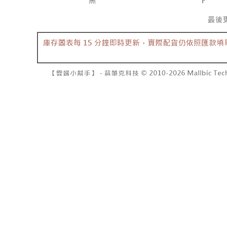
7-11取貨
2. 結帳金
3. 目前
每笔NT$6
三、聲明
付款後7-1
「AFTE
每笔NT$6
)所提供，
(包含但不
宅配
予 AFT
集、處理、
每笔NT$1
明』（
http
國家/地區
若款項超過
未成年的
AFTEE。
若您對於
聯繫恩沛
同必要之購
人資料，