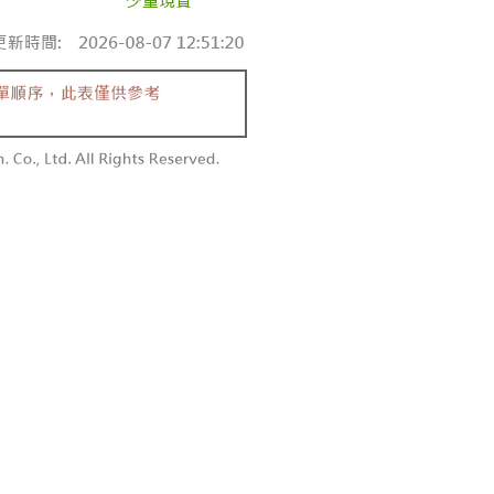
付款
額須大於NT$30
僅支援台灣會員
0，满NT$1,800(含以上)免运费
條款
1取貨
E先享後付」(下稱本服務)乃由恩沛科技股份有限公司(下稱 AFTEE
0，满NT$1,600(含以上)免运费
並由 AFTEE 向您收取款項。因使用本服務所須提供之個人資料
限於訂購人姓名、電話，收件人姓名、電話、收件地址)，將交付
EE 於本服務必要服務範圍內運用。關於 AFTEE 對於個人資料之蒐
利用，詳參 AFTEE 官網之『個人資料蒐集、處理及利用告知聲
00，满NT$2,500(含以上)免运费
s://aftee.tw/privacypolicy/
）。
配送
查看运费
繳費期限，將根據當次的金額加收年利率 16% 的逾期滯納金。
使用者，請事先徵得法定代理人或監護人之同意方可使用
個人資料之處理、利用有任何疑問，或欲行使相關法律權利，請
科技股份有限公司。若您不同意我們將上開所示之個人資料，連
買訂單資訊提供予 AFTEE ，或讓 AFTEE 蒐集處理利用您的個
請勿選用本服務。