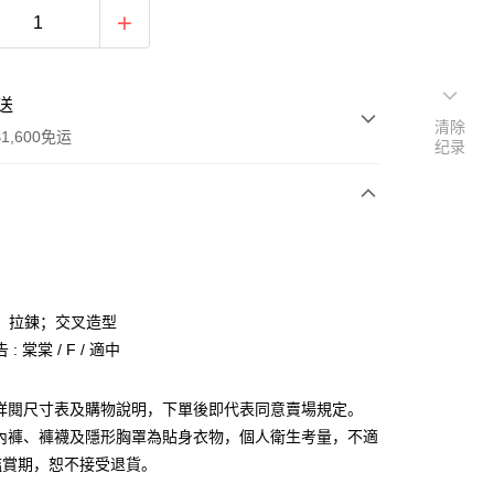
送
清除
1,600免运
纪录
次付款
付款
；拉鍊；交叉造型
: 棠棠 / F / 適中
請詳閱尺寸表及購物說明，下單後即代表同意賣場規定。
、內褲、褲襪及隱形胸罩為貼身衣物，個人衛生考量，不適
y
鑑賞期，恕不接受退貨。
分期