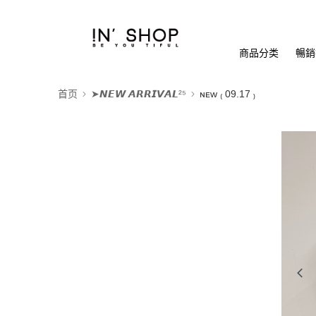
商品分类
暢銷排
首页
➤𝙉𝙀𝙒 𝘼𝙍𝙍𝙄𝙑𝘼𝙇²⁵
ɴᴇᴡ ₍ 09.17 ₎