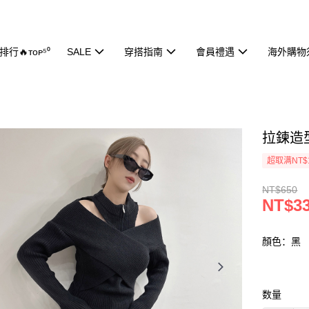
行🔥ᴛᴏᴘ⁵⁰
SALE
穿搭指南
會員禮遇
海外購物
拉鍊造型
超取满NT$
NT$650
NT$3
顏色：黑
数量