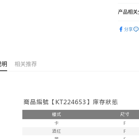
相关说明
【大哥付
产品相关分
AFTEE先
1. 本服
人月租型
相关说明
➤𝙉𝙀𝙒 𝘼𝙍
2. 付款
一、關於 A
分享
ATM付款
流程，验
1. 於付
人气商品
完成交易
窗。
3. 实际
2. 進行
【上衣】
4. 订单
3. 訂單
运送方式
消。如遇 
【上衣】
4. 下訂
容。
AFTEE 
全家取貨
说明
相关推荐
【缴款方
5. 收到
1. 分期
每笔NT$6
APP於四
短信。
2. 通过
付款後全
請留意繳費期
账／街口支付
享有最長 
每笔NT$6
【注意事
繳費期限，
已關閉，
1. 本服
算出。使用
过本服务
定能夠在期
每笔NT$10
本公司后
收到商品與
2. 基于
已關閉，請
资料（包
二、付款
每笔NT$10
用，由台
1. 初次
3. 完整
之上限額