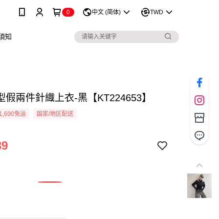
0
中文 (简体)
TWD
須知
假兩件針織上衣-黑【KT224653】
1,600免运
国家/地区配送
39