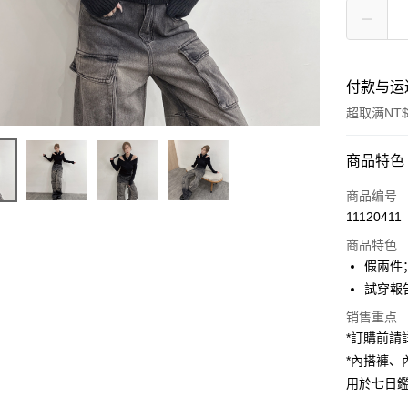
付款与运
超取满NT$
付款方式
商品特色
信用卡一
商品编号
11120411
超商取货
商品特色
LINE Pay
假兩件
試穿報告 
Apple Pay
销售重点
街口支付
*訂購前
*內搭褲
Google Pa
用於七日
大哥付你