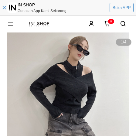
IN SHOP
Buka APP
Gunakan App Kami Sekarang
0
1
/
4