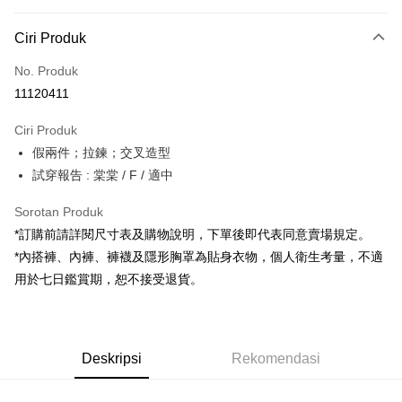
Kaedah Pembayaran
Ciri Produk
Kad Kredit (Bayaran Penuh)
No. Produk
Pengambilan di Kedai Serbaneka
11120411
LINE Pay
Ciri Produk
Apple Pay
假兩件；拉鍊；交叉造型
試穿報告 : 棠棠 / F / 適中
JKOPAY
Google Pay
Sorotan Produk
*訂購前請詳閱尺寸表及購物說明，下單後即代表同意賣場規定。
OP Pay Later
*內搭褲、內褲、褲襪及隱形胸罩為貼身衣物，個人衛生考量，不適
Deskripsi
用於七日鑑賞期，恕不接受退貨。
[Terma Penggunaan untuk OP Pay Later]
AFTEE
Perkhidmatan ini disediakan oleh Taiwan Mobile dan tersedia untuk
Deskripsi
pengguna Taiwan Mobile tanpa memerlukan permohonan tambahan.
Pertama, Mengenai Perkhidmatan AFTEE Beli Sekarang Bayar Kemudian
Pemindahan ATM
Deskripsi
Rekomendasi
1. Dengan memilih AFTEE sebagai kaedah pembayaran, mesej
Jika anda memilih OP Pay Later sebagai kaedah pembayaran, sistem
pengesahan AFTEE akan muncul.
akan mengarahkan anda secara automatik ke proses transaksi OP Pay
2. Anda boleh meneruskan pembayaran selepas pengesahan SMS.
Pilihan Penghantaran
Later selepas pesanan dibuat. Anda perlu mengesahkan nombor telefon