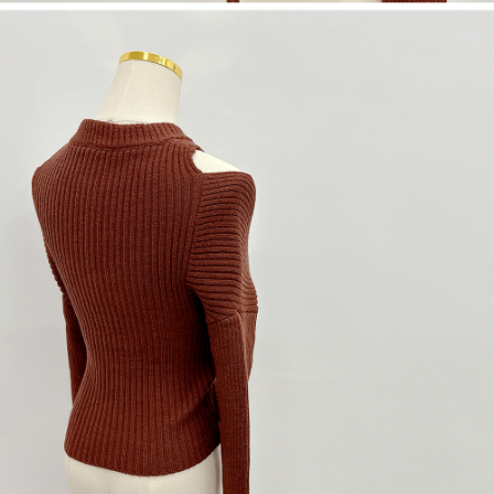
1. Perkhidmatan ini disediakan oleh "Taiwan Mobile Co., Ltd." untuk
membolehkan pengguna membeli produk atau perkhidmatan melalui
perkhidmatan ini semasa transaksi, dan kedai akan menyerahkan hak
tuntutan harga jual/beli ansuran kepada syarikat ini untuk membayar bil
menggunakan bil syarikat ini.
2. Berdasarkan tujuan kontrak persetujuan pembayaran menggunakan
"Pembayaran Ansuran Gogo", kedai akan memberikan maklumat peribadi
anda (termasuk nama, telefon atau alamat) kepada Taiwan Mobile untuk
pengumpulan, pemprosesan dan penggunaan, untuk pengesahan,
semakan dan pembetulan data yang diperlukan untuk bil ansuran oleh
Taiwan Mobile.
3. Sila baca syarat perkhidmatan pengguna secara lengkap melalui
pautan berikut: https://oppay.tw/userRule