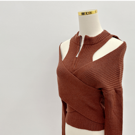
dan kad prabayar)
peribadi yang disenaraikan seperti di atas akan dikumpul dan digunakan
2. Pilihan kaedah pembayaran "Pembayaran Ansuran Gogo", selepas
oleh AFTEE, sila jangan gunakan perkhidmatan ini.
pesanan ditubuhkan, akan secara automatik dialihkan ke proses
transaksi Gogo, selepas pengesahan nombor telefon, pilih bilangan
ansuran yang diingini, tarikh akhir pembayaran, dan setelah
mengesahkan pembayaran, transaksi akan selesai.
3. Jumlah kelulusan sebenar, bilangan ansuran dan jumlah bayaran
adalah berdasarkan halaman pengesahan transaksi seterusnya.
4. Dalam masa 30 minit selepas pesanan ditubuhkan, jika tidak pergi
untuk mengesahkan transaksi atau jika tidak lulus semakan, pesanan
akan dibatalkan secara automatik. Jika terdapat situasi "pindah untuk
semakan khusus" yang tidak lulus, ini menunjukkan bahawa sistem
penilaian tidak mencukupi, tiada penjelasan mengenai kandungan
penilaian boleh diberikan.
【Penerangan Kaedah Pembayaran】
1. Pembayaran ansuran tidak digabungkan dalam bil telekomunikasi,
"Pembayaran Ansuran Gogo" akan menghantar SMS peringatan
pembayaran selepas tarikh penyelesaian bulanan.
2. Melalui pautan SMS untuk membuka bil, anda boleh memilih untuk
membayar melalui "Kod bar kedai serbaneka / Kedai rasmi Taiwan
Mobile / Pemindahan bank / Pembayaran J街口 / iPASS MONEY" dan
saluran lain.
【Nota Penting】