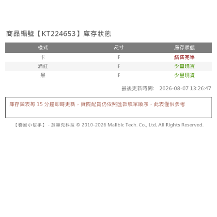
3. Tiada bayaran diperlukan apabila pesanan disahkan. Produk akan
mudah alih anda, memilih bilangan ansuran, dan menetapkan tarikh
dihantar ke alamat yang ditetapkan.
全家取貨付款
akhir pembayaran. Transaksi akan dianggap selesai setelah pembayaran
4. Setelah pesanan disahkan, anda akan menerima SMS pembayaran
disahkan.
NT$60/pesanan | Penghantaran percuma untuk pesanan
manakala ahli aplikasi akan menerima pemberitahuan tolak aplikasi
NT$1,800 atau lebih
AFTEE.
Had kredit yang diluluskan, tempoh ansuran yang tersedia, dan yuran
5. Tiada bayaran diperlukan apabila anda menerima produk. Sila buat
yang dikenakan adalah tertakluk kepada maklumat yang dinyatakan
pembayaran di empat kedai serbaneka utama, ATM atau perbankan
付款後全家取貨
pada halaman pengesahan transaksi seterusnya.
dalam talian dengan SMS pembayaran atau pemberitahuan tolak aplikasi
NT$60/pesanan | Penghantaran percuma untuk pesanan
AFTEE.
Jika transaksi tidak disahkan dalam masa 30 minit selepas pesanan
NT$1,600 atau lebih
dibuat, atau jika permohonan gagal dalam proses semakan, pesanan
Sila ambil perhatian bahawa tempoh pembayaran adalah 14 hari. Walau
akan dibatalkan secara automatik. Jika permohonan gagal pada
已關閉，請勿下單
bagaimanapun, bagi mereka yang telah memuat turun Aplikasi AFTEE
peringkat "semakan manual", ini bermakna kriteria pemarkahan sistem
dan mendaftar sebagai ahli AFTEE boleh menikmati tempoh pembayaran
NT$10,000/pesanan
tidak dipenuhi; butiran penilaian khusus tidak akan didedahkan.
sehingga 45 hari.
已關閉，請勿下單(付取)
[Arahan Pembayaran]
Tempoh pembayaran dikira dari masa kedai meminta pembayaran anda,
ditambah dengan bilangan hari yang boleh dilanjutkan oleh AFTEE. Anda
NT$10,000/pesanan
Pembayaran ansuran melalui OP Pay Later akan dibilkan secara
boleh melanjutkan tempoh pembayaran anda sebelum anda menerima
berasingan dan tidak termasuk dalam bil telekom anda. SMS peringatan
pesanan. Walau bagaimanapun, tiada jaminan bahawa anda boleh
7-11取貨付款
pembayaran akan dihantar selepas kitaran bil bulanan.
menerima pesanan anda semasa tempoh pembayaran (cth.: produk
NT$60/pesanan | Penghantaran percuma untuk pesanan
prapesanan atau produk yang mungkin mengambil masa yang lebih
Selepas mengakses bil melalui pautan dalam SMS, anda boleh
NT$1,800 atau lebih
lama untuk dihantar). Oleh itu, anda dikehendaki membuat pembayaran
menyelesaikan pembayaran anda melalui salah satu saluran berikut: kod
kepada AFTEE dalam tempoh sama ada anda menerima pesanan.
bar kedai serbaneka, kedai runcit Taiwan Mobile, pemindahan bank,
付款後7-11取貨
JKOPay, atau iPASS MONEY.
Kedua, Sekatan Pembayaran