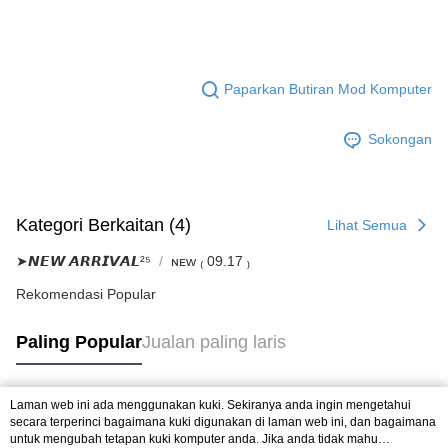
Paparkan Butiran Mod Komputer
Sokongan
Kategori Berkaitan (4)
Lihat Semua
➤𝙉𝙀𝙒 𝘼𝙍𝙍𝙄𝙑𝘼𝙇²⁵
ɴᴇᴡ ₍ 09.17 ₎
Rekomendasi Popular
Paling Popular
Jualan paling laris
Laman web ini ada menggunakan kuki. Sekiranya anda ingin mengetahui
Tag Popular
secara terperinci bagaimana kuki digunakan di laman web ini, dan bagaimana
untuk mengubah tetapan kuki komputer anda. Jika anda tidak mahu