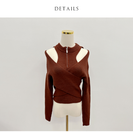
NT$60/pesanan | Penghantaran percuma untuk pesanan
1. Jumlah yang diperakui untuk pengguna kali pertama boleh sehingga
[Nota Penting]
NT$1,600 atau lebih
NT$10,000. Amaun diperakui sebenar yang diluluskan akan berdasarkan
keputusan pensijilan dan semakan oleh AFTEE.
Perkhidmatan ini disediakan oleh Taiwan Mobile Co., Ltd. (“Syarikat”),
宅配
2. Amaun perbelanjaan minimum mestilah lebih besar daripada NT$20.
yang membolehkan pelanggan membeli barangan atau perkhidmatan
3. Pada masa ini hanya tersedia untuk ahli Taiwan.
NT$100/pesanan | Penghantaran percuma untuk pesanan
melalui perkhidmatan ini pada masa transaksi. Hasil daripada pembelian
atau pembayaran ansuran akan dipindahkan oleh peniaga kepada
NT$2,500 atau lebih
Ketiga, Syarat Perkhidmatan
Syarikat, dan pelanggan hendaklah membuat pembayaran mengikut
Perkhidmatan AFTEE Beli Sekarang Bayar Kemudian disediakan oleh NP
perjanjian menggunakan sistem bil Syarikat.
國家/地區配送
Kadar Penghantaran
Taiwan, Inc. dan AFTEE akan membuat bil kepada pengguna. AFTEE
akan menggunakan data peribadi yang dikumpul (termasuk nama
Untuk memenuhi hubungan kontrak yang terjalin melalui persetujuan
pembeli, no. telefon, nama penerima, no. telefon, alamat penerima) untuk
penggunaan OP Pay Later, peniaga akan memberikan maklumat peribadi
penggunaan perkhidmatan. Sila rujuk kepada "Penyata Pengumpulan
anda (termasuk nama, nombor telefon, atau alamat) kepada Syarikat bagi
Data Peribadi, Pemprosesan, Penggunaan"
tujuan pengumpulan, pemprosesan dan penggunaan data yang
(https://aftee.tw/privacypolicy/
) untuk maklumat lanjut.
diperlukan untuk pengebilan ansuran, termasuk pengesahan,
pengesahan semula dan pembetulan.
Jumlah yang diperakui untuk pengguna kali pertama yang lulus
kelulusan boleh sehingga NT$10,000. Jika pengguna tidak membuat
Untuk terma perkhidmatan penuh, sila rujuk pautan berikut:
pembayaran dalam tempoh tersebut, yuran pembayaran lewat sebanyak
https://oppay.tw/userRule
" target="_blank" class="link revert-
20% setahun akan dikenakan. Pengguna bawah umur dikehendaki
style">https://oppay.tw/userRule
mendapatkan kebenaran daripada ibu bapa atau penjaga yang sah
untuk menggunakan AFTEE.
【Panduan Penggunaan Pembayaran Ansuran Gogo】
1. Perkhidmatan ini disediakan oleh Taiwan Mobile, pengguna telefon
Sila hubungi NP Taiwan Inc. di
cs_tw@netprotections.co.jp
jika anda
mudah alih boleh segera menggunakan tanpa perlu memohon lagi.
mempunyai sebarang kebimbangan mengenai pemprosesan dan
(Hanya untuk nombor langganan peribadi, tidak terbuka untuk syarikat
penggunaan pada data peribadi. Jika anda tidak bersetuju dengan data