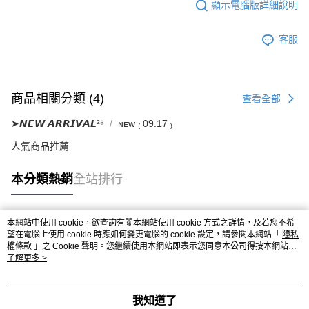
顯示電腦版詳細說明
客服
商品相關分類 (4)
查看全部
➤𝙉𝙀𝙒 𝘼𝙍𝙍𝙄𝙑𝘼𝙇²⁵
ɴᴇᴡ ₍ 09.17 ₎
人氣商品推薦
本分類熱銷
全站排行
本網站中使用 cookie，欲查詢有關本網站使用 cookie 方式之詳情，及若您不希
熱門標籤
望在電腦上使用 cookie 時應如何變更電腦的 cookie 設定，請參閱本網站「
隱私
權條款
」之 Cookie 聲明。您繼續使用本網站即表示您同意本公司得按本網站使
用條款之 Cookie 聲明使用 cookie。
了解更多 >
我知道了