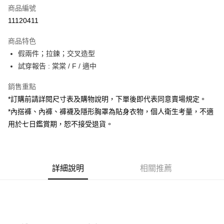
商品編號
超商取貨付款
11120411
LINE Pay
商品特色
Apple Pay
假兩件；拉鍊；交叉造型
試穿報告 : 棠棠 / F / 適中
街口支付
銷售重點
Google Pay
*訂購前請詳閱尺寸表及購物說明，下單後即代表同意賣場規定。
大哥付你分期
*內搭褲、內褲、褲襪及隱形胸罩為貼身衣物，個人衛生考量，不適
相關說明
用於七日鑑賞期，恕不接受退貨。
【大哥付你分期使用說明】
AFTEE先享後付
1.本服務由台灣大哥大提供，台灣大哥大用戶可立即使用無須另外申請。
2.付款方式選擇「大哥付你分期」，訂單成立後會自動跳轉到大哥付的交易
相關說明
流程，驗證手機門號後，選擇欲分期的期數、繳款截止日，確認付款後即完
【關於「AFTEE先享後付」】
成交易。
詳細說明
相關推薦
ATM付款
AFTEE先享後付是「在收到商品之後才付款」的支付方式。 讓您購物簡單
3.實際核准額度、可分期數及費用金額請依後續交易確認頁面所載為準。
便利好安心！
4.訂單成立30分鐘內，如未前往確認交易或遇審核未通過，訂單將自動取
１．簡單：不需註冊會員、不需綁卡、不需儲值。
運送方式
消。如遇「轉專審核」未通過狀況，表示未達大哥付你分期系統評分，恕無
２．便利：只要手機號碼，簡訊認證，即可結帳。
法說明評估內容。
３．安心：先確認商品／服務後，再付款。
全家取貨付款
【繳款方式說明】
1.分期款項不併入電信帳單，「大哥付你分期」於每月結算日後寄送繳費提
每筆NT$60，滿NT$1,800(含以上)免運費