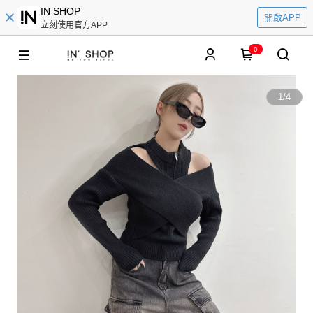
IN SHOP
開啟APP
立刻使用官方APP
0
1
/
4