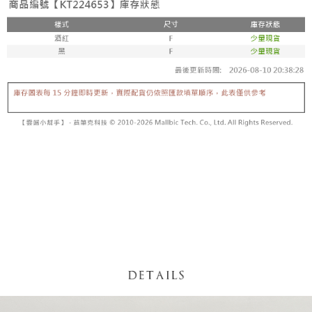
【「AFTEE先享後付」結帳流程】
醒簡訊。
１．於結帳方式選擇「AFTEE先享後付」後，將跳轉至「AFTEE先享後付」
2.透過簡訊連結打開帳單後，可選擇「超商條碼／台灣大直營門市／銀行轉
付款後全家取貨
結帳頁面，進行簡訊認證並確認金額後，即可完成結帳。
帳／街口支付／iPASS MONEY」等通路繳費。
２．訂單成立數日內，您將收到繳費通知簡訊。
每筆NT$60，滿NT$1,600(含以上)免運費
３．收到繳費通知簡訊後14天內，點擊此簡訊中的連結，可透過四大超商／
【注意事項】
ATM／網路銀行／等多元方式進行付款，方視為交易完成。
已關閉，請勿下單
1.本服務係由「台灣大哥大股份有限公司」（以下簡稱本公司）所提供，讓
※ 請注意：結帳手續完成當下不需立刻繳費，但若您需要取消訂單，請聯絡
用戶於交易時，得透過本服務購買商品或服務，並由商店將買賣／分期付款
每筆NT$10,000
購買商品的店家。未經商家同意取消之訂單仍視為有效，需透過AFTEE先享
買賣價金債權讓與本公司後，依約使用本公司帳單繳交帳款。
後付繳納相關費用。
2.基於同意付款使用「大哥付你分期」之契約關係目的，商店將以您的個人
已關閉，請勿下單(付取)
※ 交易是否成功請以「AFTEE先享後付 」之結帳頁面顯示為準，若有關於
資料（包含姓名、電話或地址）提供予台灣大哥大進項蒐集、處理及利用，
是否繳費成功／繳費後需取消欲退款等相關疑問，請聯繫「AFTEE先享後付
每筆NT$10,000
由本公司與您本人進行分期帳單所需資料之確認、核對及更正。
客戶支援中心」
https://netprotections.freshdesk.com/support/home
3.完整用戶服務條款，請詳閱以下連結：
https://oppay.tw/userRule
7-11取貨付款
【注意事項】
１．透過由恩沛科技股份有限公司提供之「AFTEE先享後付」服務完成之交
每筆NT$60，滿NT$1,800(含以上)免運費
易，需依本服務之必要範圍內提供個人資料，並將交易相關給付款項請求債
權轉讓予恩沛科技股份有限公司。
付款後7-11取貨
２．關於個人資料處理事宜，請瀏覽以下網址：
每筆NT$60，滿NT$1,600(含以上)免運費
https://aftee.tw/terms/#terms3
３．未成年的使用者請事先徵得法定代理人或監護人之同意方可使用
宅配
「AFTEE先享後付」，若未經同意申辦者引起之損失，本公司不負相關責
任。
每筆NT$100，滿NT$2,500(含以上)免運費
４．使用「AFTEE先享後付」時，將依據個別帳號之用戶狀況，依本公司即
時審查核予不同之上限額度；若仍有額度不足之情形，本公司將視審查結果
國家/地區配送
查看運費
請求用戶進行身份認證。