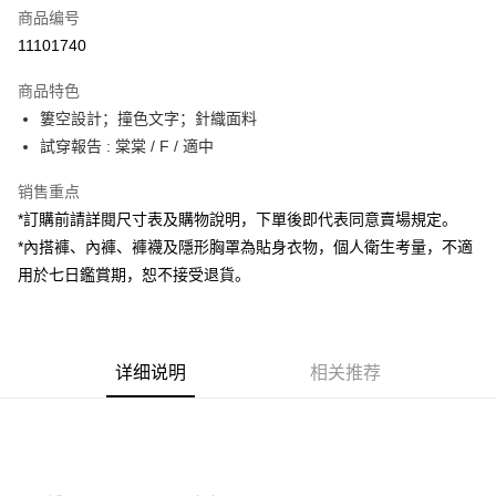
商品编号
超商取货付款
11101740
LINE Pay
商品特色
Apple Pay
簍空設計；撞色文字；針織面料
試穿報告 : 棠棠 / F / 適中
街口支付
销售重点
Google Pay
*訂購前請詳閱尺寸表及購物說明，下單後即代表同意賣場規定。
大哥付你分期
*內搭褲、內褲、褲襪及隱形胸罩為貼身衣物，個人衛生考量，不適
相关说明
用於七日鑑賞期，恕不接受退貨。
【大哥付你分期使用说明】
AFTEE先享后付
1. 本服务由台湾大哥大提供，电信用户可立即使用无须另外申请。（限个人
月租型门号，不开放公司户及预付卡使用）
相关说明
2. 付款方式选择 “大哥付你分期”，订单成立后会自动跳转到大哥付的交易流
一、關於 AFTEE先享後付
程，验证手机门号后，选择欲分期的期数、缴款截止日，确认付款后即完成
详细说明
相关推荐
ATM付款
1. 於付款方式選擇AFTEE先享後付，將跳出AFTEE先享後付手機驗證視
交易。
窗。
3. 实际核准额度、可分期数及费用金额请依后续交易确认页面所载为准。
2. 進行簡訊驗證之後，即可完成結帳手續。
运送方式
4. 订单成立30分钟内，如未前往确认交易或遇审核未通过，订单将自动取
3. 訂單確認後不需事先繳費，商品會配送至您的指定地址。
消。如遇 “转专审核”未通过状况，表示未达系统评分，恕无法说明评估内
4. 下訂完成後，您的手機會收到一封繳費通知簡訊，APP會員則會收到
全家取貨付款
容。
AFTEE APP推播通知。
【缴款方式说明】
每笔NT$60，满NT$1,800(含以上)免运费