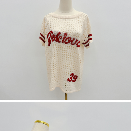
若款項超過繳費期限，將根據當次的金額加收年利率 16% 的逾期滯納金。
未成年的使用者，請事先徵得法定代理人或監護人之同意方可使用
AFTEE。
若您對於個人資料之處理、利用有任何疑問，或欲行使相關法律權利，請聯
繫恩沛科技股份有限公司。若您不同意我們將上開所示之個人資料，連同必
要之購買訂單資訊提供予 AFTEE ，或讓 AFTEE 蒐集處理利用您的個人資
料，請勿選用本服務。