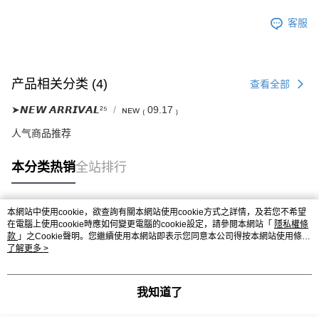
客服
产品相关分类 (4)
查看全部
➤𝙉𝙀𝙒 𝘼𝙍𝙍𝙄𝙑𝘼𝙇²⁵
ɴᴇᴡ ₍ 09.17 ₎
人气商品推荐
本分类热销
全站排行
本網站中使用cookie，欲查詢有關本網站使用cookie方式之詳情，及若您不希望
热门标签
在電腦上使用cookie時應如何變更電腦的cookie設定，請參閱本網站「
隱私權條
款
」之Cookie聲明。您繼續使用本網站即表示您同意本公司得按本網站使用條款
之Cookie聲明使用cookie。
了解更多 >
我知道了