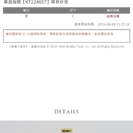
5. 收到商品當下無需繳費，確認無誤後，請再利用繳費通知簡訊或AFTEE
1. 分期款项不并入电信账单，“大哥付你分期”于每月结算日后寄送缴费提醒
APP於四大便利商店‧ATM/網銀等方式進行付款。
短信。
付款後全家取貨
2. 通过短信链接打开账单后，可选择 “超商条码／台湾大直营门市／银行转
請留意繳費期限為 14 天。唯有下載 AFTEE App 成為 AFTEE 會員者方能享
每笔NT$60，满NT$1,600(含以上)免运费
账／街口支付／iPASS MONEY”等通路缴费。
有最長 45 天內付款之服務。
已關閉，請勿下單
【注意事项】
繳費期限，為商家向您請款的時間，再加上使用AFTEE可延長的天數所計算
1. 本服务系由 “台湾大哥大股份有限公司”所提供，让用户于交易时，得通过
每笔NT$10,000
出。使用AFTEE下訂可以延長您收到商品前的繳費天數，但無法保證一定能
本服务购买商品或服务，并由商店将买卖／分期付款买卖价金债权让与本公
夠在期限內收到商品(例如:預購商品或預計到貨時間較長者)。因此無論收到
司后，依约使用本公司账单缴交账款。
已關閉，請勿下單(付取)
商品與否，仍需要請您在AFTEE規定的時間內完成繳費。
2. 基于同意付款使用 “大哥付你分期”之契约关系目的，商店将以您的个人资
每笔NT$10,000
料（包含姓名、电话或地址）提供予台湾大哥大进项收集、处理及利用，由
二、付款限制
台湾大哥大与本人进行分期账单所需资料之确认、核对及更正。
1. 初次使用 AFTEE 時，將依認證結果及本公司審查結果，核予每個人不同
7-11取貨付款
3. 完整用户服务条款，请详阅以下链接：
https://oppay.tw/userRule
之上限額度
2. 結帳金額須大於NT$30
每笔NT$60，满NT$1,800(含以上)免运费
3. 目前僅支援台灣會員
付款後7-11取貨
三、聲明條款
每笔NT$60，满NT$1,600(含以上)免运费
「AFTEE先享後付」(下稱本服務)乃由恩沛科技股份有限公司(下稱 AFTEE )
所提供，並由 AFTEE 向您收取款項。因使用本服務所須提供之個人資料(包
宅配
含但不限於訂購人姓名、電話，收件人姓名、電話、收件地址)，將交付予
AFTEE 於本服務必要服務範圍內運用。關於 AFTEE 對於個人資料之蒐集、
每笔NT$100，满NT$2,500(含以上)免运费
處理、利用，詳參 AFTEE 官網之『個人資料蒐集、處理及利用告知聲明』
（
https://aftee.tw/privacypolicy/
）。
國家/地區配送
查看运费