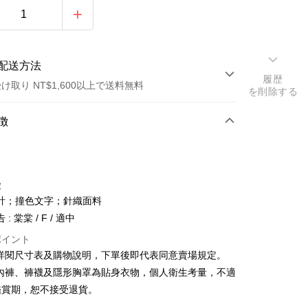
配送方法
履歴
け取り NT$1,600以上で送料無料
を削除する
方法
徴
カード1回払い
店頭代金引換
徴
計；撞色文字；針織面料
: 棠棠 / F / 適中
ポイント
請詳閱尺寸表及購物說明，下單後即代表同意賣場規定。
y
、內褲、褲襪及隱形胸罩為貼身衣物，個人衛生考量，不適
鑑賞期，恕不接受退貨。
ter