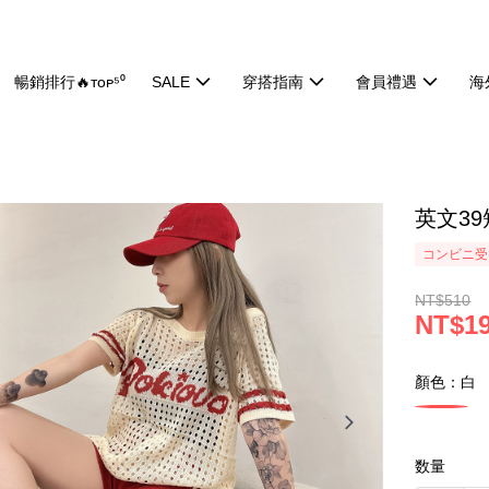
暢銷排行🔥ᴛᴏᴘ⁵⁰
SALE
穿搭指南
會員禮遇
海
英文39
コンビニ受け
NT$510
NT$1
顏色：白
数量