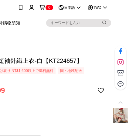
0
日本語
TWD
外購物須知
短袖針織上衣-白【KT224657】
取り NT$1,600以上で送料無料
国・地域配送
99