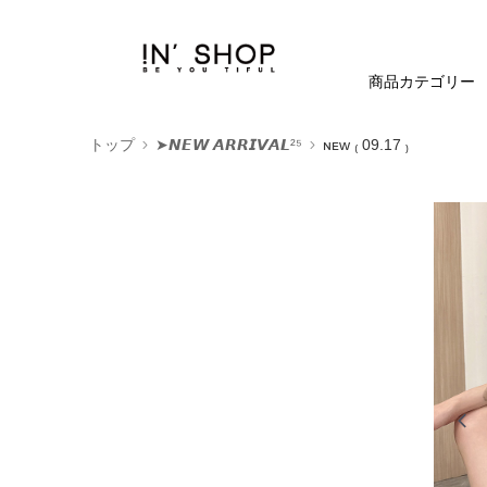
商品カテゴリー
トップ
➤𝙉𝙀𝙒 𝘼𝙍𝙍𝙄𝙑𝘼𝙇²⁵
ɴᴇᴡ ₍ 09.17 ₎