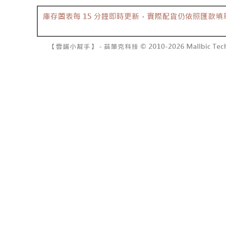
7-11取貨
よって提
スを購入
二、支払
配送毎にNT
渡した後
1.初回 
す。
き、限度
付款後7-1
2. 「OP
2.決済金額
配送毎にNT
人情報（
3.現在、
処理およ
宅配
報の確認
三、利用規
3. 完全
プロテクシ
配送毎にNT
ださい：
ht
します。
文者の氏
國家/地區
これに限ら
されます。
AFTEE
明』をご
AFTEE
なります。
延滞納金
後見人の同
個人情報
を行使し
cs_tw@netp
を、必要な