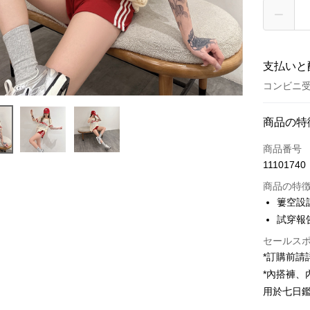
支払いと
コンビニ受
お支払い
商品の特
クレジット
商品番号
11101740
コンビニ
商品の特
LINE Pay
簍空設
試穿報告 
Apple Pay
セールス
JKOPAY
*訂購前
Google Pa
*內搭褲
用於七日
OP Pay La