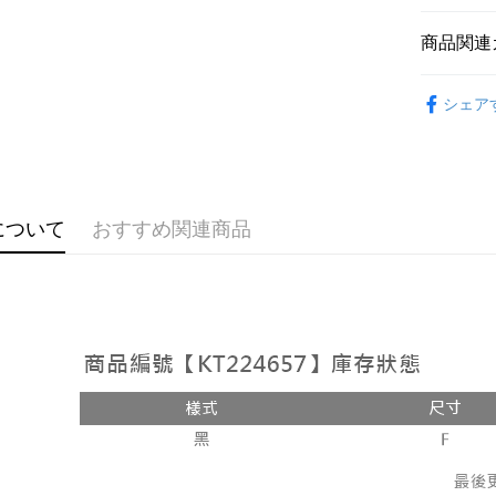
説明
【OP Pay
商品関連
AFTEE
1. 本サ
追加の申
説明
➤𝙉𝙀𝙒 𝘼𝙍
2. 支払い
一、 AF
シェア
ATM払い
動的に OP
1.お支払
おすすめ
払いの回
ドウが表
す。
2.SMS
【上衣】
3. 実際
3.注文す
配送方法
ジを基準
【上衣】
す。
4. 注文
4.ご注文
全家取貨
について
おすすめ関連商品
合、注文
員の場合は
が発生し
配送毎にNT
5.商品受
評価内容
たはアプリ
付款後全
ングでお
配送毎にNT
【支払い
代金納付期
1. 分割払
プリをダウ
已關閉，
の締め日後
以内まで
2. SM
配送毎にNT
湾大直営店
お支払期限
で支払い
已關閉，請
もとに計算
期限を延
配送毎にNT
【注意事
（例：予
1. 本サ
の有無に関