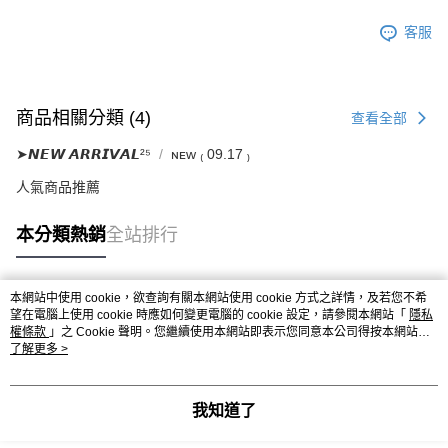
客服
商品相關分類 (4)
查看全部
➤𝙉𝙀𝙒 𝘼𝙍𝙍𝙄𝙑𝘼𝙇²⁵
ɴᴇᴡ ₍ 09.17 ₎
人氣商品推薦
本分類熱銷
全站排行
本網站中使用 cookie，欲查詢有關本網站使用 cookie 方式之詳情，及若您不希
熱門標籤
望在電腦上使用 cookie 時應如何變更電腦的 cookie 設定，請參閱本網站「
隱私
權條款
」之 Cookie 聲明。您繼續使用本網站即表示您同意本公司得按本網站使
用條款之 Cookie 聲明使用 cookie。
了解更多 >
我知道了