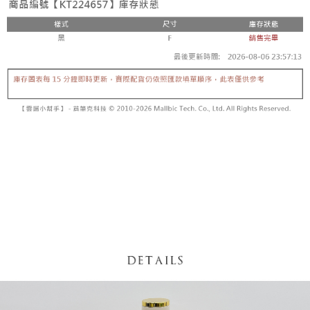
【「AFTEE先享後付」結帳流程】
醒簡訊。
１．於結帳方式選擇「AFTEE先享後付」後，將跳轉至「AFTEE先享後付」
2.透過簡訊連結打開帳單後，可選擇「超商條碼／台灣大直營門市／銀行轉
付款後全家取貨
結帳頁面，進行簡訊認證並確認金額後，即可完成結帳。
帳／街口支付／iPASS MONEY」等通路繳費。
２．訂單成立數日內，您將收到繳費通知簡訊。
每筆NT$60，滿NT$1,600(含以上)免運費
３．收到繳費通知簡訊後14天內，點擊此簡訊中的連結，可透過四大超商／
【注意事項】
ATM／網路銀行／等多元方式進行付款，方視為交易完成。
已關閉，請勿下單
1.本服務係由「台灣大哥大股份有限公司」（以下簡稱本公司）所提供，讓
※ 請注意：結帳手續完成當下不需立刻繳費，但若您需要取消訂單，請聯絡
用戶於交易時，得透過本服務購買商品或服務，並由商店將買賣／分期付款
每筆NT$10,000
購買商品的店家。未經商家同意取消之訂單仍視為有效，需透過AFTEE先享
買賣價金債權讓與本公司後，依約使用本公司帳單繳交帳款。
後付繳納相關費用。
2.基於同意付款使用「大哥付你分期」之契約關係目的，商店將以您的個人
已關閉，請勿下單(付取)
※ 交易是否成功請以「AFTEE先享後付 」之結帳頁面顯示為準，若有關於
資料（包含姓名、電話或地址）提供予台灣大哥大進項蒐集、處理及利用，
是否繳費成功／繳費後需取消欲退款等相關疑問，請聯繫「AFTEE先享後付
每筆NT$10,000
由本公司與您本人進行分期帳單所需資料之確認、核對及更正。
客戶支援中心」
https://netprotections.freshdesk.com/support/home
3.完整用戶服務條款，請詳閱以下連結：
https://oppay.tw/userRule
7-11取貨付款
【注意事項】
１．透過由恩沛科技股份有限公司提供之「AFTEE先享後付」服務完成之交
每筆NT$60，滿NT$1,800(含以上)免運費
易，需依本服務之必要範圍內提供個人資料，並將交易相關給付款項請求債
權轉讓予恩沛科技股份有限公司。
付款後7-11取貨
２．關於個人資料處理事宜，請瀏覽以下網址：
每筆NT$60，滿NT$1,600(含以上)免運費
https://aftee.tw/terms/#terms3
３．未成年的使用者請事先徵得法定代理人或監護人之同意方可使用
宅配
「AFTEE先享後付」，若未經同意申辦者引起之損失，本公司不負相關責
任。
每筆NT$100，滿NT$2,500(含以上)免運費
４．使用「AFTEE先享後付」時，將依據個別帳號之用戶狀況，依本公司即
時審查核予不同之上限額度；若仍有額度不足之情形，本公司將視審查結果
國家/地區配送
查看運費
請求用戶進行身份認證。