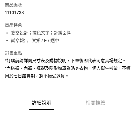
商品編號
超商取貨付款
11101738
LINE Pay
商品特色
Apple Pay
簍空設計；撞色文字；針織面料
試穿報告 : 棠棠 / F / 適中
街口支付
銷售重點
Google Pay
*訂購前請詳閱尺寸表及購物說明，下單後即代表同意賣場規定。
大哥付你分期
*內搭褲、內褲、褲襪及隱形胸罩為貼身衣物，個人衛生考量，不適
相關說明
用於七日鑑賞期，恕不接受退貨。
【大哥付你分期使用說明】
AFTEE先享後付
1.本服務由台灣大哥大提供，台灣大哥大用戶可立即使用無須另外申請。
2.付款方式選擇「大哥付你分期」，訂單成立後會自動跳轉到大哥付的交易
相關說明
流程，驗證手機門號後，選擇欲分期的期數、繳款截止日，確認付款後即完
【關於「AFTEE先享後付」】
成交易。
詳細說明
相關推薦
ATM付款
AFTEE先享後付是「在收到商品之後才付款」的支付方式。 讓您購物簡單
3.實際核准額度、可分期數及費用金額請依後續交易確認頁面所載為準。
便利好安心！
4.訂單成立30分鐘內，如未前往確認交易或遇審核未通過，訂單將自動取
１．簡單：不需註冊會員、不需綁卡、不需儲值。
運送方式
消。如遇「轉專審核」未通過狀況，表示未達大哥付你分期系統評分，恕無
２．便利：只要手機號碼，簡訊認證，即可結帳。
法說明評估內容。
３．安心：先確認商品／服務後，再付款。
全家取貨付款
【繳款方式說明】
1.分期款項不併入電信帳單，「大哥付你分期」於每月結算日後寄送繳費提
每筆NT$60，滿NT$1,800(含以上)免運費