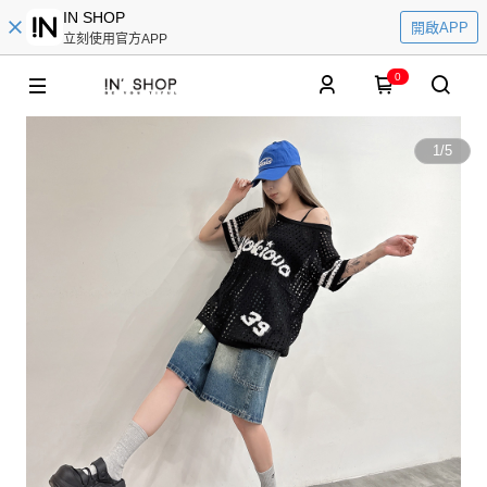
IN SHOP
開啟APP
立刻使用官方APP
0
1
/
5