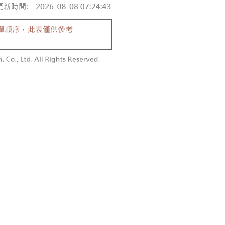
付款
恩沛科技股份有限公司提供之「AFTEE先享後付」服務完成之
依本服務之必要範圍內提供個人資料，並將交易相關給付款項請
0，滿NT$1,800(含以上)免運費
讓予恩沛科技股份有限公司。
個人資料處理事宜，請瀏覽以下網址：
1取貨
ee.tw/terms/#terms3
0，滿NT$1,600(含以上)免運費
年的使用者請事先徵得法定代理人或監護人之同意方可使用
E先享後付」，若未經同意申辦者引起之損失，本公司不負相關責
AFTEE先享後付」時，將依據個別帳號之用戶狀況，依本公司
00，滿NT$2,500(含以上)免運費
核予不同之上限額度；若仍有額度不足之情形，本公司將視審查
用戶進行身份認證。
配送
查看運費
一人註冊多個帳號或使用他人資訊註冊。若發現惡意使用之情
科技股份有限公司將有權停止該用戶之使用額度並採取法律行