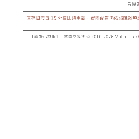
7-11取貨
１．透過由
交易，需
每筆NT$6
求債權轉
２．關於
付款後7-1
https://aft
每筆NT$6
３．未成
「AFTE
宅配
任。
４．使用「
每筆NT$1
即時審查
結果請求
國家/地區
５．嚴禁
形，恩沛
動。