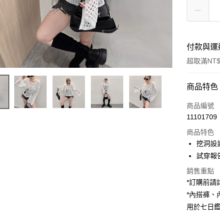
付款與運
超取滿NT$
付款方式
商品特色
信用卡一
商品編號
11101709
超商取貨
商品特色
LINE Pay
挖洞設
試穿報告 
Apple Pay
銷售重點
街口支付
*訂購前
*內搭褲
Google Pa
用於七日
大哥付你