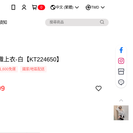
0
中文 (繁體)
TWD
須知
上衣-白【KT224650】
1,600免運
國家/地區配送
99