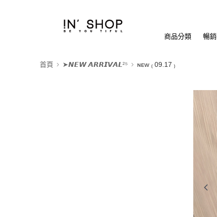
商品分類
暢銷排
首頁
➤𝙉𝙀𝙒 𝘼𝙍𝙍𝙄𝙑𝘼𝙇²⁵
ɴᴇᴡ ₍ 09.17 ₎