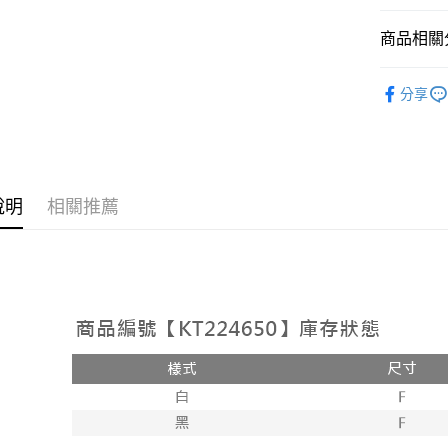
相關說明
【大哥付
商品相關分
AFTEE先
1.本服務
2.付款方
相關說明
➤𝙉𝙀𝙒 𝘼𝙍
流程，驗
【關於「A
分享
ATM付款
完成交易
AFTEE
人氣商品
3.實際核
便利好安
4.訂單成
１．簡單
【上衣】
消。如遇
２．便利
運送方式
無法說明
【上衣】
３．安心
【繳款方
全家取貨
說明
相關推薦
1.分期款
【「AFT
醒簡訊。
每筆NT$6
１．於結帳
2.透過簡
付」結帳
帳／街口支
付款後全
２．訂單
３．收到繳
每筆NT$6
【注意事
／ATM／
1.本服務
※ 請注意
已關閉，
用戶於交
絡購買商品
款買賣價
先享後付
每筆NT$10
2.基於同
※ 交易是
資料（包
是否繳費成
已關閉，請
用，由本
付客戶支
每筆NT$10
3.完整用
【注意事