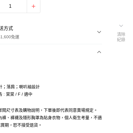
送方式
清除
1,600免運
紀錄
次付款
付款
計；落肩；喇叭袖設計
: 棠棠 / F / 適中
請詳閱尺寸表及購物說明，下單後即代表同意賣場規定。
、內褲、褲襪及隱形胸罩為貼身衣物，個人衛生考量，不適
y
鑑賞期，恕不接受退貨。
分期