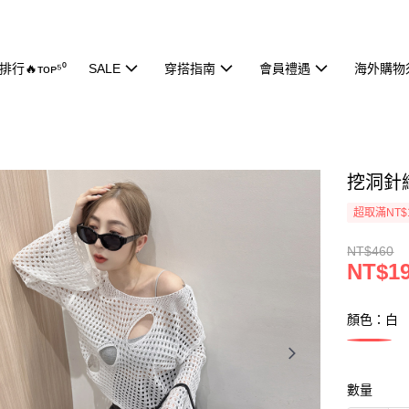
行🔥ᴛᴏᴘ⁵⁰
SALE
穿搭指南
會員禮遇
海外購物
挖洞針織
超取滿NT$
NT$460
NT$1
顏色：白
數量