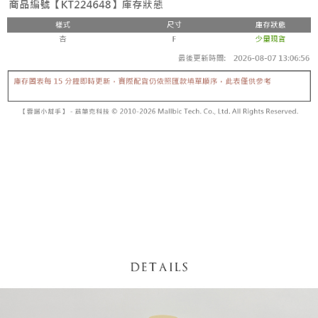
5. 收到商品當下無需繳費，確認無誤後，請再利用繳費通知簡訊或AFTEE
1. 分期款项不并入电信账单，“大哥付你分期”于每月结算日后寄送缴费提醒
APP於四大便利商店‧ATM/網銀等方式進行付款。
短信。
付款後全家取貨
2. 通过短信链接打开账单后，可选择 “超商条码／台湾大直营门市／银行转
請留意繳費期限為 14 天。唯有下載 AFTEE App 成為 AFTEE 會員者方能享
每笔NT$60，满NT$1,600(含以上)免运费
账／街口支付／iPASS MONEY”等通路缴费。
有最長 45 天內付款之服務。
已關閉，請勿下單
【注意事项】
繳費期限，為商家向您請款的時間，再加上使用AFTEE可延長的天數所計算
1. 本服务系由 “台湾大哥大股份有限公司”所提供，让用户于交易时，得通过
每笔NT$10,000
出。使用AFTEE下訂可以延長您收到商品前的繳費天數，但無法保證一定能
本服务购买商品或服务，并由商店将买卖／分期付款买卖价金债权让与本公
夠在期限內收到商品(例如:預購商品或預計到貨時間較長者)。因此無論收到
司后，依约使用本公司账单缴交账款。
已關閉，請勿下單(付取)
商品與否，仍需要請您在AFTEE規定的時間內完成繳費。
2. 基于同意付款使用 “大哥付你分期”之契约关系目的，商店将以您的个人资
每笔NT$10,000
料（包含姓名、电话或地址）提供予台湾大哥大进项收集、处理及利用，由
二、付款限制
台湾大哥大与本人进行分期账单所需资料之确认、核对及更正。
1. 初次使用 AFTEE 時，將依認證結果及本公司審查結果，核予每個人不同
7-11取貨付款
3. 完整用户服务条款，请详阅以下链接：
https://oppay.tw/userRule
之上限額度
2. 結帳金額須大於NT$30
每笔NT$60，满NT$1,800(含以上)免运费
3. 目前僅支援台灣會員
付款後7-11取貨
三、聲明條款
每笔NT$60，满NT$1,600(含以上)免运费
「AFTEE先享後付」(下稱本服務)乃由恩沛科技股份有限公司(下稱 AFTEE )
所提供，並由 AFTEE 向您收取款項。因使用本服務所須提供之個人資料(包
宅配
含但不限於訂購人姓名、電話，收件人姓名、電話、收件地址)，將交付予
AFTEE 於本服務必要服務範圍內運用。關於 AFTEE 對於個人資料之蒐集、
每笔NT$100，满NT$2,500(含以上)免运费
處理、利用，詳參 AFTEE 官網之『個人資料蒐集、處理及利用告知聲明』
（
https://aftee.tw/privacypolicy/
）。
國家/地區配送
查看运费