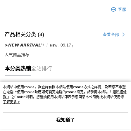
客服
产品相关分类 (4)
查看全部
➤𝙉𝙀𝙒 𝘼𝙍𝙍𝙄𝙑𝘼𝙇²⁵
ɴᴇᴡ ₍ 09.17 ₎
人气商品推荐
本分类热销
全站排行
本網站中使用cookie，欲查詢有關本網站使用cookie方式之詳情，及若您不希望
热门标签
在電腦上使用cookie時應如何變更電腦的cookie設定，請參閱本網站「
隱私權條
款
」之Cookie聲明。您繼續使用本網站即表示您同意本公司得按本網站使用條款
之Cookie聲明使用cookie。
了解更多 >
我知道了