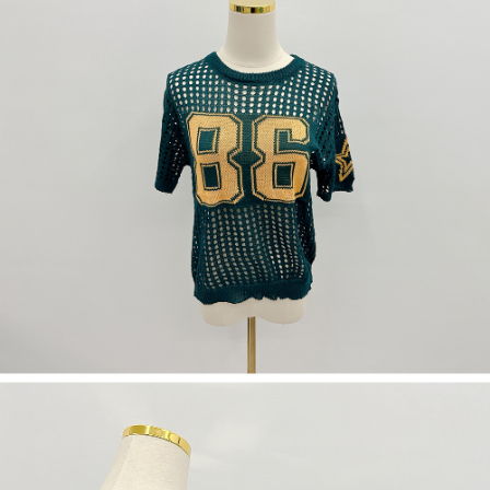
若款項超過繳費期限，將根據當次的金額加收年利率 16% 的逾期滯納金。
未成年的使用者，請事先徵得法定代理人或監護人之同意方可使用
AFTEE。
若您對於個人資料之處理、利用有任何疑問，或欲行使相關法律權利，請聯
繫恩沛科技股份有限公司。若您不同意我們將上開所示之個人資料，連同必
要之購買訂單資訊提供予 AFTEE ，或讓 AFTEE 蒐集處理利用您的個人資
料，請勿選用本服務。