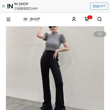
IN SHOP
開啟APP
立刻使用官方APP
0
1
/
5