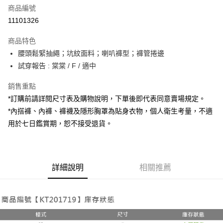
商品編號
超商取貨付款
11101326
LINE Pay
商品特色
Apple Pay
腰頭鬆緊抽繩；坑紋面料；喇叭褲型；褲管捲邊
試穿報告 : 棠棠 / F / 適中
街口支付
銷售重點
Google Pay
*訂購前請詳閱尺寸表及購物說明，下單後即代表同意賣場規定。
大哥付你分期
*內搭褲、內褲、褲襪及隱形胸罩為貼身衣物，個人衛生考量，不適
相關說明
用於七日鑑賞期，恕不接受退貨。
【大哥付你分期使用說明】
AFTEE先享後付
1.本服務由台灣大哥大提供，台灣大哥大用戶可立即使用無須另外申請。
2.付款方式選擇「大哥付你分期」，訂單成立後會自動跳轉到大哥付的交易
相關說明
流程，驗證手機門號後，選擇欲分期的期數、繳款截止日，確認付款後即完
【關於「AFTEE先享後付」】
成交易。
詳細說明
相關推薦
ATM付款
AFTEE先享後付是「在收到商品之後才付款」的支付方式。 讓您購物簡單
3.實際核准額度、可分期數及費用金額請依後續交易確認頁面所載為準。
便利好安心！
4.訂單成立30分鐘內，如未前往確認交易或遇審核未通過，訂單將自動取
１．簡單：不需註冊會員、不需綁卡、不需儲值。
運送方式
消。如遇「轉專審核」未通過狀況，表示未達大哥付你分期系統評分，恕無
２．便利：只要手機號碼，簡訊認證，即可結帳。
法說明評估內容。
３．安心：先確認商品／服務後，再付款。
全家取貨付款
【繳款方式說明】
1.分期款項不併入電信帳單，「大哥付你分期」於每月結算日後寄送繳費提
每筆NT$60，滿NT$1,800(含以上)免運費