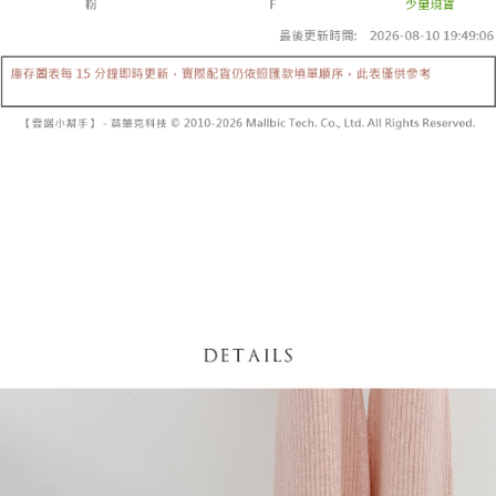
【「AFTEE先享後付」結帳流程】
醒簡訊。
１．於結帳方式選擇「AFTEE先享後付」後，將跳轉至「AFTEE先享後付」
2.透過簡訊連結打開帳單後，可選擇「超商條碼／台灣大直營門市／銀行轉
付款後全家取貨
結帳頁面，進行簡訊認證並確認金額後，即可完成結帳。
帳／街口支付／iPASS MONEY」等通路繳費。
２．訂單成立數日內，您將收到繳費通知簡訊。
每筆NT$60，滿NT$1,600(含以上)免運費
３．收到繳費通知簡訊後14天內，點擊此簡訊中的連結，可透過四大超商／
【注意事項】
ATM／網路銀行／等多元方式進行付款，方視為交易完成。
已關閉，請勿下單
1.本服務係由「台灣大哥大股份有限公司」（以下簡稱本公司）所提供，讓
※ 請注意：結帳手續完成當下不需立刻繳費，但若您需要取消訂單，請聯絡
用戶於交易時，得透過本服務購買商品或服務，並由商店將買賣／分期付款
每筆NT$10,000
購買商品的店家。未經商家同意取消之訂單仍視為有效，需透過AFTEE先享
買賣價金債權讓與本公司後，依約使用本公司帳單繳交帳款。
後付繳納相關費用。
2.基於同意付款使用「大哥付你分期」之契約關係目的，商店將以您的個人
已關閉，請勿下單(付取)
※ 交易是否成功請以「AFTEE先享後付 」之結帳頁面顯示為準，若有關於
資料（包含姓名、電話或地址）提供予台灣大哥大進項蒐集、處理及利用，
是否繳費成功／繳費後需取消欲退款等相關疑問，請聯繫「AFTEE先享後付
每筆NT$10,000
由本公司與您本人進行分期帳單所需資料之確認、核對及更正。
客戶支援中心」
https://netprotections.freshdesk.com/support/home
3.完整用戶服務條款，請詳閱以下連結：
https://oppay.tw/userRule
7-11取貨付款
【注意事項】
１．透過由恩沛科技股份有限公司提供之「AFTEE先享後付」服務完成之交
每筆NT$60，滿NT$1,800(含以上)免運費
易，需依本服務之必要範圍內提供個人資料，並將交易相關給付款項請求債
權轉讓予恩沛科技股份有限公司。
付款後7-11取貨
２．關於個人資料處理事宜，請瀏覽以下網址：
每筆NT$60，滿NT$1,600(含以上)免運費
https://aftee.tw/terms/#terms3
３．未成年的使用者請事先徵得法定代理人或監護人之同意方可使用
宅配
「AFTEE先享後付」，若未經同意申辦者引起之損失，本公司不負相關責
任。
每筆NT$100，滿NT$2,500(含以上)免運費
４．使用「AFTEE先享後付」時，將依據個別帳號之用戶狀況，依本公司即
時審查核予不同之上限額度；若仍有額度不足之情形，本公司將視審查結果
國家/地區配送
查看運費
請求用戶進行身份認證。