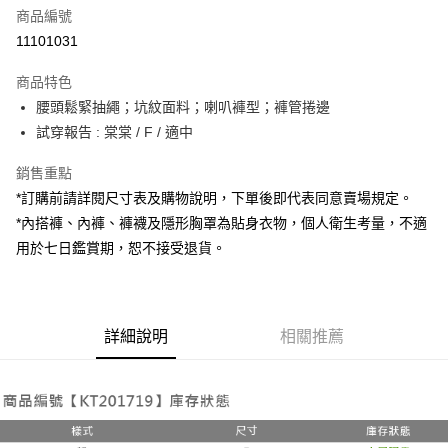
商品編號
超商取貨付款
11101031
LINE Pay
商品特色
Apple Pay
腰頭鬆緊抽繩；坑紋面料；喇叭褲型；褲管捲邊
試穿報告 : 棠棠 / F / 適中
街口支付
銷售重點
Google Pay
*訂購前請詳閱尺寸表及購物說明，下單後即代表同意賣場規定。
大哥付你分期
*內搭褲、內褲、褲襪及隱形胸罩為貼身衣物，個人衛生考量，不適
相關說明
用於七日鑑賞期，恕不接受退貨。
【大哥付你分期使用說明】
AFTEE先享後付
1.本服務由台灣大哥大提供，台灣大哥大用戶可立即使用無須另外申請。
2.付款方式選擇「大哥付你分期」，訂單成立後會自動跳轉到大哥付的交易
相關說明
流程，驗證手機門號後，選擇欲分期的期數、繳款截止日，確認付款後即完
【關於「AFTEE先享後付」】
成交易。
詳細說明
相關推薦
ATM付款
AFTEE先享後付是「在收到商品之後才付款」的支付方式。 讓您購物簡單
3.實際核准額度、可分期數及費用金額請依後續交易確認頁面所載為準。
便利好安心！
4.訂單成立30分鐘內，如未前往確認交易或遇審核未通過，訂單將自動取
１．簡單：不需註冊會員、不需綁卡、不需儲值。
運送方式
消。如遇「轉專審核」未通過狀況，表示未達大哥付你分期系統評分，恕無
２．便利：只要手機號碼，簡訊認證，即可結帳。
法說明評估內容。
３．安心：先確認商品／服務後，再付款。
全家取貨付款
【繳款方式說明】
1.分期款項不併入電信帳單，「大哥付你分期」於每月結算日後寄送繳費提
每筆NT$60，滿NT$1,800(含以上)免運費