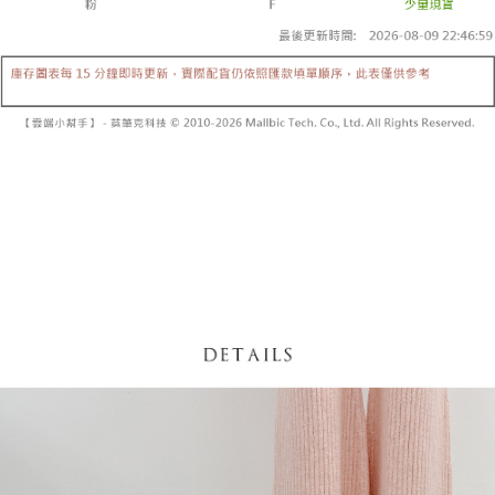
【「AFTEE先享後付」結帳流程】
醒簡訊。
１．於結帳方式選擇「AFTEE先享後付」後，將跳轉至「AFTEE先享後付」
2.透過簡訊連結打開帳單後，可選擇「超商條碼／台灣大直營門市／銀行轉
付款後全家取貨
結帳頁面，進行簡訊認證並確認金額後，即可完成結帳。
帳／街口支付／iPASS MONEY」等通路繳費。
２．訂單成立數日內，您將收到繳費通知簡訊。
每筆NT$60，滿NT$1,600(含以上)免運費
３．收到繳費通知簡訊後14天內，點擊此簡訊中的連結，可透過四大超商／
【注意事項】
ATM／網路銀行／等多元方式進行付款，方視為交易完成。
已關閉，請勿下單
1.本服務係由「台灣大哥大股份有限公司」（以下簡稱本公司）所提供，讓
※ 請注意：結帳手續完成當下不需立刻繳費，但若您需要取消訂單，請聯絡
用戶於交易時，得透過本服務購買商品或服務，並由商店將買賣／分期付款
每筆NT$10,000
購買商品的店家。未經商家同意取消之訂單仍視為有效，需透過AFTEE先享
買賣價金債權讓與本公司後，依約使用本公司帳單繳交帳款。
後付繳納相關費用。
2.基於同意付款使用「大哥付你分期」之契約關係目的，商店將以您的個人
已關閉，請勿下單(付取)
※ 交易是否成功請以「AFTEE先享後付 」之結帳頁面顯示為準，若有關於
資料（包含姓名、電話或地址）提供予台灣大哥大進項蒐集、處理及利用，
是否繳費成功／繳費後需取消欲退款等相關疑問，請聯繫「AFTEE先享後付
每筆NT$10,000
由本公司與您本人進行分期帳單所需資料之確認、核對及更正。
客戶支援中心」
https://netprotections.freshdesk.com/support/home
3.完整用戶服務條款，請詳閱以下連結：
https://oppay.tw/userRule
7-11取貨付款
【注意事項】
１．透過由恩沛科技股份有限公司提供之「AFTEE先享後付」服務完成之交
每筆NT$60，滿NT$1,800(含以上)免運費
易，需依本服務之必要範圍內提供個人資料，並將交易相關給付款項請求債
權轉讓予恩沛科技股份有限公司。
付款後7-11取貨
２．關於個人資料處理事宜，請瀏覽以下網址：
每筆NT$60，滿NT$1,600(含以上)免運費
https://aftee.tw/terms/#terms3
３．未成年的使用者請事先徵得法定代理人或監護人之同意方可使用
宅配
「AFTEE先享後付」，若未經同意申辦者引起之損失，本公司不負相關責
任。
每筆NT$100，滿NT$2,500(含以上)免運費
４．使用「AFTEE先享後付」時，將依據個別帳號之用戶狀況，依本公司即
時審查核予不同之上限額度；若仍有額度不足之情形，本公司將視審查結果
國家/地區配送
查看運費
請求用戶進行身份認證。