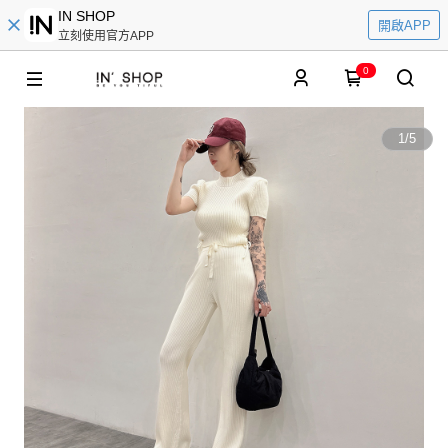
IN SHOP
開啟APP
立刻使用官方APP
0
1
/
5