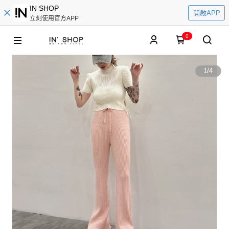
IN SHOP
開啟APP
立刻使用官方APP
0
1
/
4