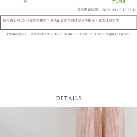
【「AFTEE先享後付」結帳流程】
醒簡訊。
１．於結帳方式選擇「AFTEE先享後付」後，將跳轉至「AFTEE先享後付」
2.透過簡訊連結打開帳單後，可選擇「超商條碼／台灣大直營門市／銀行轉
付款後全家取貨
結帳頁面，進行簡訊認證並確認金額後，即可完成結帳。
帳／街口支付／iPASS MONEY」等通路繳費。
２．訂單成立數日內，您將收到繳費通知簡訊。
每筆NT$60，滿NT$1,600(含以上)免運費
３．收到繳費通知簡訊後14天內，點擊此簡訊中的連結，可透過四大超商／
【注意事項】
ATM／網路銀行／等多元方式進行付款，方視為交易完成。
已關閉，請勿下單
1.本服務係由「台灣大哥大股份有限公司」（以下簡稱本公司）所提供，讓
※ 請注意：結帳手續完成當下不需立刻繳費，但若您需要取消訂單，請聯絡
用戶於交易時，得透過本服務購買商品或服務，並由商店將買賣／分期付款
每筆NT$10,000
購買商品的店家。未經商家同意取消之訂單仍視為有效，需透過AFTEE先享
買賣價金債權讓與本公司後，依約使用本公司帳單繳交帳款。
後付繳納相關費用。
2.基於同意付款使用「大哥付你分期」之契約關係目的，商店將以您的個人
已關閉，請勿下單(付取)
※ 交易是否成功請以「AFTEE先享後付 」之結帳頁面顯示為準，若有關於
資料（包含姓名、電話或地址）提供予台灣大哥大進項蒐集、處理及利用，
是否繳費成功／繳費後需取消欲退款等相關疑問，請聯繫「AFTEE先享後付
每筆NT$10,000
由本公司與您本人進行分期帳單所需資料之確認、核對及更正。
客戶支援中心」
https://netprotections.freshdesk.com/support/home
3.完整用戶服務條款，請詳閱以下連結：
https://oppay.tw/userRule
7-11取貨付款
【注意事項】
１．透過由恩沛科技股份有限公司提供之「AFTEE先享後付」服務完成之交
每筆NT$60，滿NT$1,800(含以上)免運費
易，需依本服務之必要範圍內提供個人資料，並將交易相關給付款項請求債
權轉讓予恩沛科技股份有限公司。
付款後7-11取貨
２．關於個人資料處理事宜，請瀏覽以下網址：
每筆NT$60，滿NT$1,600(含以上)免運費
https://aftee.tw/terms/#terms3
３．未成年的使用者請事先徵得法定代理人或監護人之同意方可使用
宅配
「AFTEE先享後付」，若未經同意申辦者引起之損失，本公司不負相關責
任。
每筆NT$100，滿NT$2,500(含以上)免運費
４．使用「AFTEE先享後付」時，將依據個別帳號之用戶狀況，依本公司即
時審查核予不同之上限額度；若仍有額度不足之情形，本公司將視審查結果
國家/地區配送
查看運費
請求用戶進行身份認證。