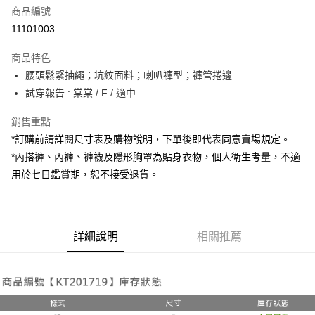
商品編號
超商取貨付款
11101003
LINE Pay
商品特色
Apple Pay
腰頭鬆緊抽繩；坑紋面料；喇叭褲型；褲管捲邊
試穿報告 : 棠棠 / F / 適中
街口支付
銷售重點
Google Pay
*訂購前請詳閱尺寸表及購物說明，下單後即代表同意賣場規定。
大哥付你分期
*內搭褲、內褲、褲襪及隱形胸罩為貼身衣物，個人衛生考量，不適
相關說明
用於七日鑑賞期，恕不接受退貨。
【大哥付你分期使用說明】
AFTEE先享後付
1.本服務由台灣大哥大提供，台灣大哥大用戶可立即使用無須另外申請。
2.付款方式選擇「大哥付你分期」，訂單成立後會自動跳轉到大哥付的交易
相關說明
流程，驗證手機門號後，選擇欲分期的期數、繳款截止日，確認付款後即完
【關於「AFTEE先享後付」】
成交易。
詳細說明
相關推薦
ATM付款
AFTEE先享後付是「在收到商品之後才付款」的支付方式。 讓您購物簡單
3.實際核准額度、可分期數及費用金額請依後續交易確認頁面所載為準。
便利好安心！
4.訂單成立30分鐘內，如未前往確認交易或遇審核未通過，訂單將自動取
１．簡單：不需註冊會員、不需綁卡、不需儲值。
運送方式
消。如遇「轉專審核」未通過狀況，表示未達大哥付你分期系統評分，恕無
２．便利：只要手機號碼，簡訊認證，即可結帳。
法說明評估內容。
３．安心：先確認商品／服務後，再付款。
全家取貨付款
【繳款方式說明】
1.分期款項不併入電信帳單，「大哥付你分期」於每月結算日後寄送繳費提
每筆NT$60，滿NT$1,800(含以上)免運費