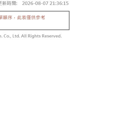
付款
額須大於NT$30
僅支援台灣會員
0，满NT$1,800(含以上)免运费
條款
1取貨
E先享後付」(下稱本服務)乃由恩沛科技股份有限公司(下稱 AFTEE
0，满NT$1,600(含以上)免运费
並由 AFTEE 向您收取款項。因使用本服務所須提供之個人資料
限於訂購人姓名、電話，收件人姓名、電話、收件地址)，將交付
EE 於本服務必要服務範圍內運用。關於 AFTEE 對於個人資料之蒐
利用，詳參 AFTEE 官網之『個人資料蒐集、處理及利用告知聲
00，满NT$2,500(含以上)免运费
s://aftee.tw/privacypolicy/
）。
配送
查看运费
繳費期限，將根據當次的金額加收年利率 16% 的逾期滯納金。
使用者，請事先徵得法定代理人或監護人之同意方可使用
個人資料之處理、利用有任何疑問，或欲行使相關法律權利，請
科技股份有限公司。若您不同意我們將上開所示之個人資料，連
買訂單資訊提供予 AFTEE ，或讓 AFTEE 蒐集處理利用您的個
請勿選用本服務。