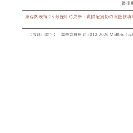
7-11取貨
2. 結帳金
3. 目前
每笔NT$6
三、聲明
付款後7-1
「AFTE
每笔NT$6
)所提供，
(包含但不
宅配
予 AFT
集、處理、
每笔NT$1
明』（
http
國家/地區
若款項超過
未成年的
AFTEE。
若您對於
聯繫恩沛
同必要之購
人資料，