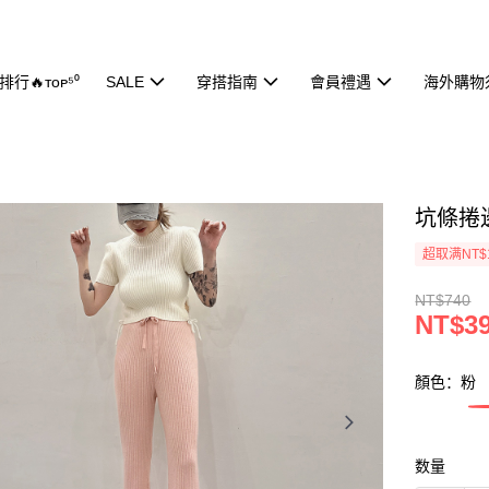
行🔥ᴛᴏᴘ⁵⁰
SALE
穿搭指南
會員禮遇
海外購物
坑條捲邊
超取满NT$
NT$740
NT$3
顏色：粉
数量