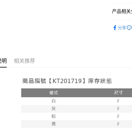
相关说明
【大哥付
产品相关分
AFTEE先
1. 本服
人月租型
相关说明
➤𝙉𝙀𝙒 𝘼𝙍
2. 付款
一、關於 A
分享
ATM付款
流程，验
1. 於付
人气商品
完成交易
窗。
3. 实际
2. 進行
【褲子】
4. 订单
3. 訂單
运送方式
消。如遇 
4. 下訂
容。
AFTEE 
全家取貨
说明
相关推荐
【缴款方
5. 收到
1. 分期
每笔NT$6
APP於四
短信。
2. 通过
付款後全
請留意繳費期
账／街口支付
享有最長 
每笔NT$6
【注意事
繳費期限，
已關閉，
1. 本服
算出。使用
过本服务
定能夠在期
每笔NT$10
本公司后
收到商品與
2. 基于
已關閉，請
资料（包
二、付款
每笔NT$10
用，由台
1. 初次
3. 完整
之上限額