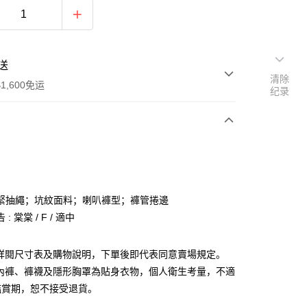
送
清除
1,600免运
纪录
次付款
付款
緊抽繩；坑紋面料；喇叭褲型；褲管捲邊
: 棠棠 / F / 適中
請詳閱尺寸表及購物說明，下單後即代表同意賣場規定。
、內褲、褲襪及隱形胸罩為貼身衣物，個人衛生考量，不適
y
鑑賞期，恕不接受退貨。
分期