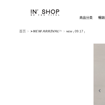
商品分类
暢銷排
首页
➤𝙉𝙀𝙒 𝘼𝙍𝙍𝙄𝙑𝘼𝙇²⁵
ɴᴇᴡ ₍ 09.17 ₎