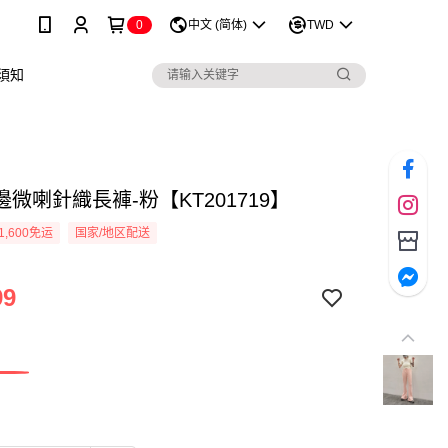
0
中文 (简体)
TWD
須知
微喇針織長褲-粉【KT201719】
1,600免运
国家/地区配送
99