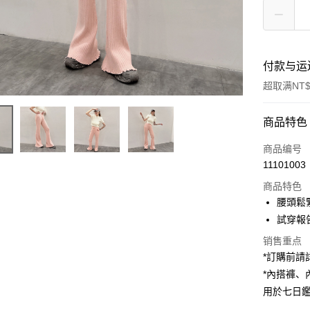
付款与运
超取满NT$
付款方式
商品特色
信用卡一
商品编号
11101003
超商取货
商品特色
LINE Pay
腰頭鬆
試穿報告 
Apple Pay
销售重点
街口支付
*訂購前
*內搭褲
Google Pa
用於七日
大哥付你