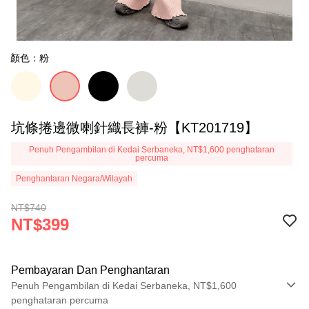
顏色：粉
坑條捲邊微喇針織長褲-粉【KT201719】
Penuh Pengambilan di Kedai Serbaneka, NT$1,600 penghataran
percuma
Penghantaran Negara/Wilayah
NT$740
NT$399
Pembayaran Dan Penghantaran
Penuh Pengambilan di Kedai Serbaneka, NT$1,600
penghataran percuma