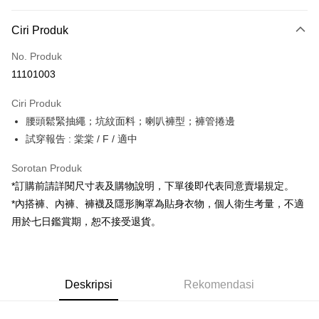
Kaedah Pembayaran
Ciri Produk
Kad Kredit (Bayaran Penuh)
No. Produk
Pengambilan di Kedai Serbaneka
11101003
LINE Pay
Ciri Produk
Apple Pay
腰頭鬆緊抽繩；坑紋面料；喇叭褲型；褲管捲邊
試穿報告 : 棠棠 / F / 適中
JKOPAY
Google Pay
Sorotan Produk
*訂購前請詳閱尺寸表及購物說明，下單後即代表同意賣場規定。
OP Pay Later
*內搭褲、內褲、褲襪及隱形胸罩為貼身衣物，個人衛生考量，不適
Deskripsi
用於七日鑑賞期，恕不接受退貨。
[Terma Penggunaan untuk OP Pay Later]
AFTEE
Perkhidmatan ini disediakan oleh Taiwan Mobile dan tersedia untuk
Deskripsi
pengguna Taiwan Mobile tanpa memerlukan permohonan tambahan.
Pertama, Mengenai Perkhidmatan AFTEE Beli Sekarang Bayar Kemudian
Pemindahan ATM
Deskripsi
Rekomendasi
1. Dengan memilih AFTEE sebagai kaedah pembayaran, mesej
Jika anda memilih OP Pay Later sebagai kaedah pembayaran, sistem
pengesahan AFTEE akan muncul.
akan mengarahkan anda secara automatik ke proses transaksi OP Pay
2. Anda boleh meneruskan pembayaran selepas pengesahan SMS.
Pilihan Penghantaran
Later selepas pesanan dibuat. Anda perlu mengesahkan nombor telefon