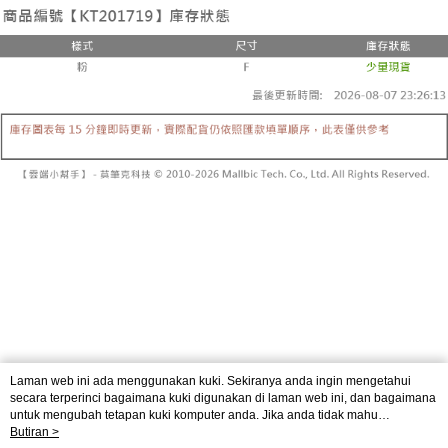
3. Tiada bayaran diperlukan apabila pesanan disahkan. Produk akan
mudah alih anda, memilih bilangan ansuran, dan menetapkan tarikh
dihantar ke alamat yang ditetapkan.
全家取貨付款
akhir pembayaran. Transaksi akan dianggap selesai setelah pembayaran
4. Setelah pesanan disahkan, anda akan menerima SMS pembayaran
disahkan.
NT$60/pesanan | Penghantaran percuma untuk pesanan
manakala ahli aplikasi akan menerima pemberitahuan tolak aplikasi
NT$1,800 atau lebih
AFTEE.
Had kredit yang diluluskan, tempoh ansuran yang tersedia, dan yuran
5. Tiada bayaran diperlukan apabila anda menerima produk. Sila buat
yang dikenakan adalah tertakluk kepada maklumat yang dinyatakan
pembayaran di empat kedai serbaneka utama, ATM atau perbankan
付款後全家取貨
pada halaman pengesahan transaksi seterusnya.
dalam talian dengan SMS pembayaran atau pemberitahuan tolak aplikasi
NT$60/pesanan | Penghantaran percuma untuk pesanan
AFTEE.
Jika transaksi tidak disahkan dalam masa 30 minit selepas pesanan
NT$1,600 atau lebih
dibuat, atau jika permohonan gagal dalam proses semakan, pesanan
Sila ambil perhatian bahawa tempoh pembayaran adalah 14 hari. Walau
akan dibatalkan secara automatik. Jika permohonan gagal pada
已關閉，請勿下單
bagaimanapun, bagi mereka yang telah memuat turun Aplikasi AFTEE
peringkat "semakan manual", ini bermakna kriteria pemarkahan sistem
dan mendaftar sebagai ahli AFTEE boleh menikmati tempoh pembayaran
NT$10,000/pesanan
tidak dipenuhi; butiran penilaian khusus tidak akan didedahkan.
sehingga 45 hari.
已關閉，請勿下單(付取)
[Arahan Pembayaran]
Tempoh pembayaran dikira dari masa kedai meminta pembayaran anda,
ditambah dengan bilangan hari yang boleh dilanjutkan oleh AFTEE. Anda
NT$10,000/pesanan
Pembayaran ansuran melalui OP Pay Later akan dibilkan secara
boleh melanjutkan tempoh pembayaran anda sebelum anda menerima
berasingan dan tidak termasuk dalam bil telekom anda. SMS peringatan
pesanan. Walau bagaimanapun, tiada jaminan bahawa anda boleh
7-11取貨付款
pembayaran akan dihantar selepas kitaran bil bulanan.
menerima pesanan anda semasa tempoh pembayaran (cth.: produk
NT$60/pesanan | Penghantaran percuma untuk pesanan
prapesanan atau produk yang mungkin mengambil masa yang lebih
Selepas mengakses bil melalui pautan dalam SMS, anda boleh
Laman web ini ada menggunakan kuki. Sekiranya anda ingin mengetahui
NT$1,800 atau lebih
lama untuk dihantar). Oleh itu, anda dikehendaki membuat pembayaran
menyelesaikan pembayaran anda melalui salah satu saluran berikut: kod
secara terperinci bagaimana kuki digunakan di laman web ini, dan bagaimana
kepada AFTEE dalam tempoh sama ada anda menerima pesanan.
bar kedai serbaneka, kedai runcit Taiwan Mobile, pemindahan bank,
untuk mengubah tetapan kuki komputer anda. Jika anda tidak mahu
付款後7-11取貨
JKOPay, atau iPASS MONEY.
menggunakan kuki di komputer anda, sila rujuk penerangan mengenai kuki.
Butiran >
Kedua, Sekatan Pembayaran