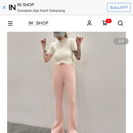
IN SHOP
Buka APP
Gunakan App Kami Sekarang
0
1
/
4