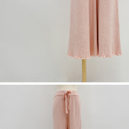
限らない）は、AFTEEに渡され当サービスで必要な範囲内で利用されま
す。AFTEEの個人情報の収集、処理、利用について、詳細はAFTEE公式ホ
ームページの『個人情報の収集、処理及び利用に関する声明』をご参照く
ださい（
https://aftee.tw/privacypolicy/
）。
AFTEEの初回ご利用の際に、審査を通過すれば、最高額がNT$10,000にな
ります。支払い期限を過ぎた場合、その金額に基づいて年利20%の遅延滞
納金が加算されます。未成年の利用者は、事前に法定代理人または後見人
の同意を得ればAFTEEをご利用いただけます。
個人情報の処理、利用について疑問がある、または関連する法律の権利を
行使したい場合は、ネットプロテクションズ
cs_tw@netprotections.co.jp
にご連絡ください。上記に示した個人情報を、必要な購入注文書とあわせ
てAFTEEにご提供いただく、またはAFTEEにあなたの個人情報の収集、処
理、利用を許可することににご同意いただけない場合は、当サービスを選
択しないでください。