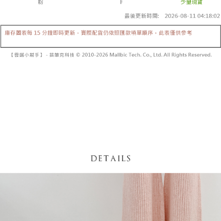
内容についての説明はいたしかねます。
5.商品受け取り時のお支払いは不要です。商品を確かめてから、SMSまた
付款後全家取貨
はアプリの通知に従って、4大コンビニ、またはATM/オンラインバンキン
グでお支払いください。
配送毎にNT$60、NT$1,600以上で送料無料
【支払い方法の説明】
1. 分割払いの金額は電信請求書に統合されず、「OP Pay Later」は毎月の
代金納付期限は最短で 14 日以内ですので、ご注意ください。AFTEE アプ
已關閉，請勿下單
締め日後に支払いリマインダーのSMSを送信します。
リをダウンロードして AFTEE 会員になるとお支払い期限を最長 45 日以内
2. SMSのリンクを通じて請求書を開いた後、「コンビニバーコード／台湾
配送毎にNT$10,000
まで延長できます。
大直営店舗／銀行振込／街口支払い／iPASS MONEY」などのチャネルで
支払いを選択できます。
已關閉，請勿下單(付取)
お支払期限は、ショップが請求した期日と、AFTEEで延長できる日数をも
とに計算されます。AFTEEで注文すると、商品を受け取るまで支払い期限
配送毎にNT$10,000
【注意事項】
を延長できますが、商品を期限内に受け取れない場合があります（例：予
1. 本サービスは「台湾大哥大株式会社」（以下「当社」といいます）によ
約商品や商品到着日が比較的遅い商品）。そのため、商品到着の有無に関
7-11取貨付款
って提供され、ユーザーが取引時に本サービスを通じて商品やサービスを
わらず、AFTEEで指定された期限内にお支払いください。
購入できるようにし、店舗が売買／分割払い売買の債権を当社に譲渡した
配送毎にNT$60、NT$1,800以上で送料無料
後、契約に基づいて当社の請求書で帳款を支払うことになります。
二、支払い限度額
2. 「OP Pay Later」を利用する契約関係の目的から、店舗はあなたの個人
付款後7-11取貨
1.初回 AFTEEを ご利用の際に、認証結果及び当社の審査の結果に基づ
情報（名前、電話または住所を含む）を台湾大哥大に提供し、収集、処理
き、限度額が設定されます。
配送毎にNT$60、NT$1,600以上で送料無料
および利用するために、当社があなた本人と分割請求書に必要な情報の確
2.決済金額は最低NT$20です。
認、照合および修正を行います。
3.現在、台湾の会員のみご利用いただけます。
宅配
3. 完全なユーザーサービス規約については、以下のリンクを参照してくだ
さい：
https://oppay.tw/userRule
三、利用規約「AFTEE代金後払い」（以下当サービスという）はネットプ
配送毎にNT$100、NT$2,500以上で送料無料
ロテクションズ（以下 AFTEE という）が提供し、AFTEEが代金を徴収し
ます。当サービスご利用の際に提供しなければならない個人情報（注文者
國家/地區配送
送料を確認
の氏名、電話番号、受取人の氏名、電話番号、受取人住所を含むがこれに