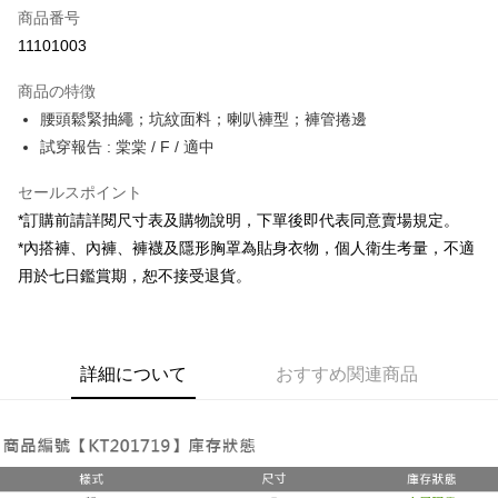
商品番号
コンビニ店頭代金引換
11101003
LINE Pay
商品の特徴
Apple Pay
腰頭鬆緊抽繩；坑紋面料；喇叭褲型；褲管捲邊
試穿報告 : 棠棠 / F / 適中
JKOPAY
セールスポイント
Google Pay
*訂購前請詳閱尺寸表及購物說明，下單後即代表同意賣場規定。
OP Pay Later
*內搭褲、內褲、褲襪及隱形胸罩為貼身衣物，個人衛生考量，不適
説明
用於七日鑑賞期，恕不接受退貨。
【OP Pay Later 使用説明】
AFTEE代金後払い
1. 本サービスは台湾大哥大によって提供され、台湾大哥大のユーザーは追
加の申請なしで即時に利用可能です。
説明
2. 支払い方法で「OP Pay Later」を選択すると、注文が成立した後に自動
一、 AFTEE代金後払いについて
的に OP Pay Later の取引プロセスに移行し、携帯番号を確認後、分割払
ATM払い
詳細について
おすすめ関連商品
1.お支払い方法でAFTEE代金後払いを選択すると、携帯電話認証ウィンド
いの回数や支払い期限を選択し、支払いを確認すると取引が完了します。
ウが表示されます。
3. 実際の承認額、分割回数および費用については、後続の取引確認ページ
2.SMSで認証してお支払い手続を進めてください。
配送方法
を基準とします。
3.注文するときのお支払いは不要です。商品はご指定の住所に配送されま
4. 注文成立後30分以内に確認取引を行わない場合や審査が通過しない場
す。
全家取貨付款
合、注文は自動的にキャンセルされます。「転専審査」に未通過の状況が
4.ご注文が完了すると、携帯に支払い通知のSMSが届きます。アプリ会員
発生した場合は、システムの評価基準に達していないことを意味し、評価
配送毎にNT$60、NT$1,800以上で送料無料
の場合は、AFTEE アプリプッシュ通知が届きます。