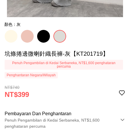
顏色：灰
坑條捲邊微喇針織長褲-灰【KT201719】
Penuh Pengambilan di Kedai Serbaneka, NT$1,600 penghataran
percuma
Penghantaran Negara/Wilayah
NT$740
NT$399
Pembayaran Dan Penghantaran
Penuh Pengambilan di Kedai Serbaneka, NT$1,600
penghataran percuma