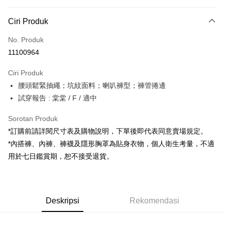
Kaedah Pembayaran
Ciri Produk
Kad Kredit (Bayaran Penuh)
No. Produk
Pengambilan di Kedai Serbaneka
11100964
LINE Pay
Ciri Produk
Apple Pay
腰頭鬆緊抽繩；坑紋面料；喇叭褲型；褲管捲邊
試穿報告 : 棠棠 / F / 適中
JKOPAY
Google Pay
Sorotan Produk
*訂購前請詳閱尺寸表及購物說明，下單後即代表同意賣場規定。
OP Pay Later
*內搭褲、內褲、褲襪及隱形胸罩為貼身衣物，個人衛生考量，不適
Deskripsi
用於七日鑑賞期，恕不接受退貨。
[Terma Penggunaan untuk OP Pay Later]
AFTEE
Perkhidmatan ini disediakan oleh Taiwan Mobile dan tersedia untuk
Deskripsi
pengguna Taiwan Mobile tanpa memerlukan permohonan tambahan.
Pertama, Mengenai Perkhidmatan AFTEE Beli Sekarang Bayar Kemudian
Pemindahan ATM
Deskripsi
Rekomendasi
1. Dengan memilih AFTEE sebagai kaedah pembayaran, mesej
Jika anda memilih OP Pay Later sebagai kaedah pembayaran, sistem
pengesahan AFTEE akan muncul.
akan mengarahkan anda secara automatik ke proses transaksi OP Pay
2. Anda boleh meneruskan pembayaran selepas pengesahan SMS.
Pilihan Penghantaran
Later selepas pesanan dibuat. Anda perlu mengesahkan nombor telefon