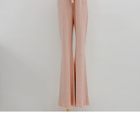
dan kad prabayar)
peribadi yang disenaraikan seperti di atas akan dikumpul dan digunakan
2. Pilihan kaedah pembayaran "Pembayaran Ansuran Gogo", selepas
oleh AFTEE, sila jangan gunakan perkhidmatan ini.
pesanan ditubuhkan, akan secara automatik dialihkan ke proses
transaksi Gogo, selepas pengesahan nombor telefon, pilih bilangan
ansuran yang diingini, tarikh akhir pembayaran, dan setelah
mengesahkan pembayaran, transaksi akan selesai.
3. Jumlah kelulusan sebenar, bilangan ansuran dan jumlah bayaran
adalah berdasarkan halaman pengesahan transaksi seterusnya.
4. Dalam masa 30 minit selepas pesanan ditubuhkan, jika tidak pergi
untuk mengesahkan transaksi atau jika tidak lulus semakan, pesanan
akan dibatalkan secara automatik. Jika terdapat situasi "pindah untuk
semakan khusus" yang tidak lulus, ini menunjukkan bahawa sistem
penilaian tidak mencukupi, tiada penjelasan mengenai kandungan
penilaian boleh diberikan.
【Penerangan Kaedah Pembayaran】
1. Pembayaran ansuran tidak digabungkan dalam bil telekomunikasi,
"Pembayaran Ansuran Gogo" akan menghantar SMS peringatan
pembayaran selepas tarikh penyelesaian bulanan.
2. Melalui pautan SMS untuk membuka bil, anda boleh memilih untuk
membayar melalui "Kod bar kedai serbaneka / Kedai rasmi Taiwan
Mobile / Pemindahan bank / Pembayaran J街口 / iPASS MONEY" dan
saluran lain.
【Nota Penting】