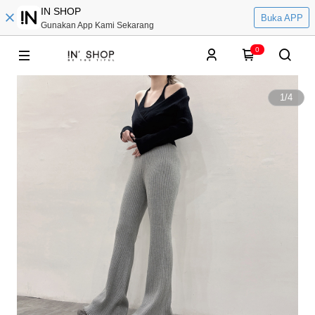
IN SHOP
Buka APP
Gunakan App Kami Sekarang
0
1
/
4