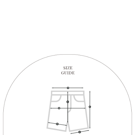
1. Perkhidmatan ini disediakan oleh "Taiwan Mobile Co., Ltd." untuk
membolehkan pengguna membeli produk atau perkhidmatan melalui
perkhidmatan ini semasa transaksi, dan kedai akan menyerahkan hak
tuntutan harga jual/beli ansuran kepada syarikat ini untuk membayar bil
menggunakan bil syarikat ini.
2. Berdasarkan tujuan kontrak persetujuan pembayaran menggunakan
"Pembayaran Ansuran Gogo", kedai akan memberikan maklumat peribadi
anda (termasuk nama, telefon atau alamat) kepada Taiwan Mobile untuk
pengumpulan, pemprosesan dan penggunaan, untuk pengesahan,
semakan dan pembetulan data yang diperlukan untuk bil ansuran oleh
Taiwan Mobile.
3. Sila baca syarat perkhidmatan pengguna secara lengkap melalui
pautan berikut: https://oppay.tw/userRule