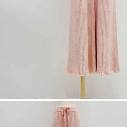
NT$60/pesanan | Penghantaran percuma untuk pesanan
1. Jumlah yang diperakui untuk pengguna kali pertama boleh sehingga
[Nota Penting]
NT$1,600 atau lebih
NT$10,000. Amaun diperakui sebenar yang diluluskan akan berdasarkan
keputusan pensijilan dan semakan oleh AFTEE.
Perkhidmatan ini disediakan oleh Taiwan Mobile Co., Ltd. (“Syarikat”),
宅配
2. Amaun perbelanjaan minimum mestilah lebih besar daripada NT$20.
yang membolehkan pelanggan membeli barangan atau perkhidmatan
3. Pada masa ini hanya tersedia untuk ahli Taiwan.
NT$100/pesanan | Penghantaran percuma untuk pesanan
melalui perkhidmatan ini pada masa transaksi. Hasil daripada pembelian
atau pembayaran ansuran akan dipindahkan oleh peniaga kepada
NT$2,500 atau lebih
Ketiga, Syarat Perkhidmatan
Syarikat, dan pelanggan hendaklah membuat pembayaran mengikut
Perkhidmatan AFTEE Beli Sekarang Bayar Kemudian disediakan oleh NP
perjanjian menggunakan sistem bil Syarikat.
國家/地區配送
Kadar Penghantaran
Taiwan, Inc. dan AFTEE akan membuat bil kepada pengguna. AFTEE
akan menggunakan data peribadi yang dikumpul (termasuk nama
Untuk memenuhi hubungan kontrak yang terjalin melalui persetujuan
pembeli, no. telefon, nama penerima, no. telefon, alamat penerima) untuk
penggunaan OP Pay Later, peniaga akan memberikan maklumat peribadi
penggunaan perkhidmatan. Sila rujuk kepada "Penyata Pengumpulan
anda (termasuk nama, nombor telefon, atau alamat) kepada Syarikat bagi
Data Peribadi, Pemprosesan, Penggunaan"
tujuan pengumpulan, pemprosesan dan penggunaan data yang
(https://aftee.tw/privacypolicy/
) untuk maklumat lanjut.
diperlukan untuk pengebilan ansuran, termasuk pengesahan,
pengesahan semula dan pembetulan.
Jumlah yang diperakui untuk pengguna kali pertama yang lulus
kelulusan boleh sehingga NT$10,000. Jika pengguna tidak membuat
Untuk terma perkhidmatan penuh, sila rujuk pautan berikut:
pembayaran dalam tempoh tersebut, yuran pembayaran lewat sebanyak
https://oppay.tw/userRule
" target="_blank" class="link revert-
20% setahun akan dikenakan. Pengguna bawah umur dikehendaki
style">https://oppay.tw/userRule
mendapatkan kebenaran daripada ibu bapa atau penjaga yang sah
untuk menggunakan AFTEE.
【Panduan Penggunaan Pembayaran Ansuran Gogo】
1. Perkhidmatan ini disediakan oleh Taiwan Mobile, pengguna telefon
Sila hubungi NP Taiwan Inc. di
cs_tw@netprotections.co.jp
jika anda
mudah alih boleh segera menggunakan tanpa perlu memohon lagi.
mempunyai sebarang kebimbangan mengenai pemprosesan dan
(Hanya untuk nombor langganan peribadi, tidak terbuka untuk syarikat
penggunaan pada data peribadi. Jika anda tidak bersetuju dengan data