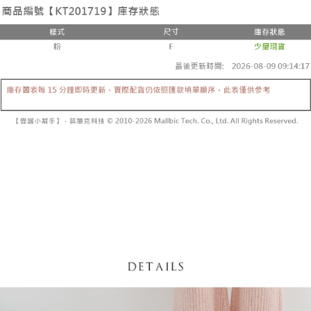
3. Tiada bayaran diperlukan apabila pesanan disahkan. Produk akan
mudah alih anda, memilih bilangan ansuran, dan menetapkan tarikh
dihantar ke alamat yang ditetapkan.
全家取貨付款
akhir pembayaran. Transaksi akan dianggap selesai setelah pembayaran
4. Setelah pesanan disahkan, anda akan menerima SMS pembayaran
disahkan.
NT$60/pesanan | Penghantaran percuma untuk pesanan
manakala ahli aplikasi akan menerima pemberitahuan tolak aplikasi
NT$1,800 atau lebih
AFTEE.
Had kredit yang diluluskan, tempoh ansuran yang tersedia, dan yuran
5. Tiada bayaran diperlukan apabila anda menerima produk. Sila buat
yang dikenakan adalah tertakluk kepada maklumat yang dinyatakan
pembayaran di empat kedai serbaneka utama, ATM atau perbankan
付款後全家取貨
pada halaman pengesahan transaksi seterusnya.
dalam talian dengan SMS pembayaran atau pemberitahuan tolak aplikasi
NT$60/pesanan | Penghantaran percuma untuk pesanan
AFTEE.
Jika transaksi tidak disahkan dalam masa 30 minit selepas pesanan
NT$1,600 atau lebih
dibuat, atau jika permohonan gagal dalam proses semakan, pesanan
Sila ambil perhatian bahawa tempoh pembayaran adalah 14 hari. Walau
akan dibatalkan secara automatik. Jika permohonan gagal pada
已關閉，請勿下單
bagaimanapun, bagi mereka yang telah memuat turun Aplikasi AFTEE
peringkat "semakan manual", ini bermakna kriteria pemarkahan sistem
dan mendaftar sebagai ahli AFTEE boleh menikmati tempoh pembayaran
NT$10,000/pesanan
tidak dipenuhi; butiran penilaian khusus tidak akan didedahkan.
sehingga 45 hari.
已關閉，請勿下單(付取)
[Arahan Pembayaran]
Tempoh pembayaran dikira dari masa kedai meminta pembayaran anda,
ditambah dengan bilangan hari yang boleh dilanjutkan oleh AFTEE. Anda
NT$10,000/pesanan
Pembayaran ansuran melalui OP Pay Later akan dibilkan secara
boleh melanjutkan tempoh pembayaran anda sebelum anda menerima
berasingan dan tidak termasuk dalam bil telekom anda. SMS peringatan
pesanan. Walau bagaimanapun, tiada jaminan bahawa anda boleh
7-11取貨付款
pembayaran akan dihantar selepas kitaran bil bulanan.
menerima pesanan anda semasa tempoh pembayaran (cth.: produk
NT$60/pesanan | Penghantaran percuma untuk pesanan
prapesanan atau produk yang mungkin mengambil masa yang lebih
Selepas mengakses bil melalui pautan dalam SMS, anda boleh
NT$1,800 atau lebih
lama untuk dihantar). Oleh itu, anda dikehendaki membuat pembayaran
menyelesaikan pembayaran anda melalui salah satu saluran berikut: kod
kepada AFTEE dalam tempoh sama ada anda menerima pesanan.
bar kedai serbaneka, kedai runcit Taiwan Mobile, pemindahan bank,
付款後7-11取貨
JKOPay, atau iPASS MONEY.
Kedua, Sekatan Pembayaran