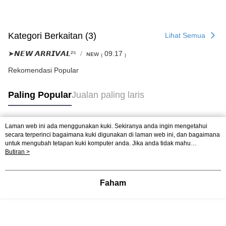
Kategori Berkaitan (3)
Lihat Semua
➤𝙉𝙀𝙒 𝘼𝙍𝙍𝙄𝙑𝘼𝙇²⁵
ɴᴇᴡ ₍ 09.17 ₎
Rekomendasi Popular
Paling Popular
Jualan paling laris
Laman web ini ada menggunakan kuki. Sekiranya anda ingin mengetahui
Tag Popular
secara terperinci bagaimana kuki digunakan di laman web ini, dan bagaimana
untuk mengubah tetapan kuki komputer anda. Jika anda tidak mahu
menggunakan kuki di komputer anda, sila rujuk penerangan mengenai kuki.
Butiran >
Dasar Privasi
Laman web ini ada menggunakan kuki. Sekiranya anda ingin
mengetahui secara terperinci bagaimana kuki digunakan di laman web ini,
dan bagaimana untuk mengubah tetapan kuki komputer anda. Jika anda tidak
Faham
mahu menggunakan kuki di komputer anda, sila rujuk penerangan mengenai
kuki.