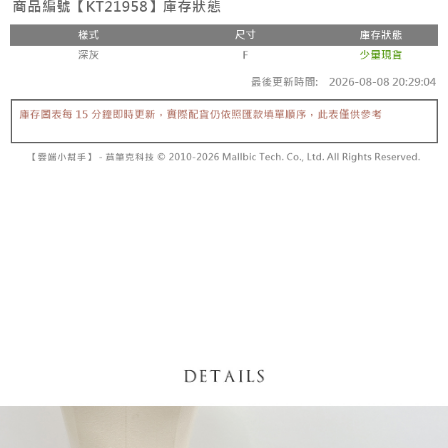
5. 收到商品當下無需繳費，確認無誤後，請再利用繳費通知簡訊或AFTEE
1. 分期款项不并入电信账单，“大哥付你分期”于每月结算日后寄送缴费提醒
APP於四大便利商店‧ATM/網銀等方式進行付款。
短信。
付款後全家取貨
2. 通过短信链接打开账单后，可选择 “超商条码／台湾大直营门市／银行转
請留意繳費期限為 14 天。唯有下載 AFTEE App 成為 AFTEE 會員者方能享
每笔NT$60，满NT$1,600(含以上)免运费
账／街口支付／iPASS MONEY”等通路缴费。
有最長 45 天內付款之服務。
已關閉，請勿下單
【注意事项】
繳費期限，為商家向您請款的時間，再加上使用AFTEE可延長的天數所計算
1. 本服务系由 “台湾大哥大股份有限公司”所提供，让用户于交易时，得通过
每笔NT$10,000
出。使用AFTEE下訂可以延長您收到商品前的繳費天數，但無法保證一定能
本服务购买商品或服务，并由商店将买卖／分期付款买卖价金债权让与本公
夠在期限內收到商品(例如:預購商品或預計到貨時間較長者)。因此無論收到
司后，依约使用本公司账单缴交账款。
已關閉，請勿下單(付取)
商品與否，仍需要請您在AFTEE規定的時間內完成繳費。
2. 基于同意付款使用 “大哥付你分期”之契约关系目的，商店将以您的个人资
每笔NT$10,000
料（包含姓名、电话或地址）提供予台湾大哥大进项收集、处理及利用，由
二、付款限制
台湾大哥大与本人进行分期账单所需资料之确认、核对及更正。
1. 初次使用 AFTEE 時，將依認證結果及本公司審查結果，核予每個人不同
7-11取貨付款
3. 完整用户服务条款，请详阅以下链接：
https://oppay.tw/userRule
之上限額度
2. 結帳金額須大於NT$30
每笔NT$60，满NT$1,800(含以上)免运费
3. 目前僅支援台灣會員
付款後7-11取貨
三、聲明條款
每笔NT$60，满NT$1,600(含以上)免运费
「AFTEE先享後付」(下稱本服務)乃由恩沛科技股份有限公司(下稱 AFTEE )
所提供，並由 AFTEE 向您收取款項。因使用本服務所須提供之個人資料(包
宅配
含但不限於訂購人姓名、電話，收件人姓名、電話、收件地址)，將交付予
AFTEE 於本服務必要服務範圍內運用。關於 AFTEE 對於個人資料之蒐集、
每笔NT$100，满NT$2,500(含以上)免运费
處理、利用，詳參 AFTEE 官網之『個人資料蒐集、處理及利用告知聲明』
（
https://aftee.tw/privacypolicy/
）。
國家/地區配送
查看运费