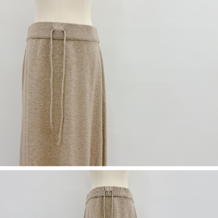
若款項超過繳費期限，將根據當次的金額加收年利率 16% 的逾期滯納金。
未成年的使用者，請事先徵得法定代理人或監護人之同意方可使用
AFTEE。
若您對於個人資料之處理、利用有任何疑問，或欲行使相關法律權利，請聯
繫恩沛科技股份有限公司。若您不同意我們將上開所示之個人資料，連同必
要之購買訂單資訊提供予 AFTEE ，或讓 AFTEE 蒐集處理利用您的個人資
料，請勿選用本服務。