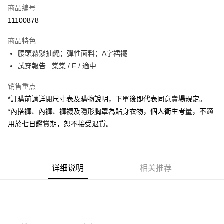
商品编号
超商取货付款
11100878
LINE Pay
商品特色
Apple Pay
腰頭鬆緊抽繩；彈性面料；A字裙襬
試穿報告 : 棠棠 / F / 適中
街口支付
销售重点
Google Pay
*訂購前請詳閱尺寸表及購物說明，下單後即代表同意賣場規定。
大哥付你分期
*內搭褲、內褲、褲襪及隱形胸罩為貼身衣物，個人衛生考量，不適
相关说明
用於七日鑑賞期，恕不接受退貨。
【大哥付你分期使用说明】
AFTEE先享后付
1. 本服务由台湾大哥大提供，电信用户可立即使用无须另外申请。（限个人
月租型门号，不开放公司户及预付卡使用）
相关说明
2. 付款方式选择 “大哥付你分期”，订单成立后会自动跳转到大哥付的交易流
一、關於 AFTEE先享後付
程，验证手机门号后，选择欲分期的期数、缴款截止日，确认付款后即完成
详细说明
相关推荐
ATM付款
1. 於付款方式選擇AFTEE先享後付，將跳出AFTEE先享後付手機驗證視
交易。
窗。
3. 实际核准额度、可分期数及费用金额请依后续交易确认页面所载为准。
2. 進行簡訊驗證之後，即可完成結帳手續。
运送方式
4. 订单成立30分钟内，如未前往确认交易或遇审核未通过，订单将自动取
3. 訂單確認後不需事先繳費，商品會配送至您的指定地址。
消。如遇 “转专审核”未通过状况，表示未达系统评分，恕无法说明评估内
4. 下訂完成後，您的手機會收到一封繳費通知簡訊，APP會員則會收到
全家取貨付款
容。
AFTEE APP推播通知。
【缴款方式说明】
每笔NT$60，满NT$1,800(含以上)免运费