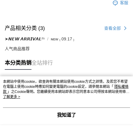
客服
产品相关分类 (3)
查看全部
➤𝙉𝙀𝙒 𝘼𝙍𝙍𝙄𝙑𝘼𝙇²⁵
ɴᴇᴡ ₍ 09.17 ₎
人气商品推荐
本分类热销
全站排行
本網站中使用cookie，欲查詢有關本網站使用cookie方式之詳情，及若您不希望
热门标签
在電腦上使用cookie時應如何變更電腦的cookie設定，請參閱本網站「
隱私權條
款
」之Cookie聲明。您繼續使用本網站即表示您同意本公司得按本網站使用條款
之Cookie聲明使用cookie。
了解更多 >
我知道了