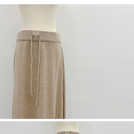
限らない）は、AFTEEに渡され当サービスで必要な範囲内で利用されま
す。AFTEEの個人情報の収集、処理、利用について、詳細はAFTEE公式ホ
ームページの『個人情報の収集、処理及び利用に関する声明』をご参照く
ださい（
https://aftee.tw/privacypolicy/
）。
AFTEEの初回ご利用の際に、審査を通過すれば、最高額がNT$10,000にな
ります。支払い期限を過ぎた場合、その金額に基づいて年利20%の遅延滞
納金が加算されます。未成年の利用者は、事前に法定代理人または後見人
の同意を得ればAFTEEをご利用いただけます。
個人情報の処理、利用について疑問がある、または関連する法律の権利を
行使したい場合は、ネットプロテクションズ
cs_tw@netprotections.co.jp
にご連絡ください。上記に示した個人情報を、必要な購入注文書とあわせ
てAFTEEにご提供いただく、またはAFTEEにあなたの個人情報の収集、処
理、利用を許可することににご同意いただけない場合は、当サービスを選
択しないでください。