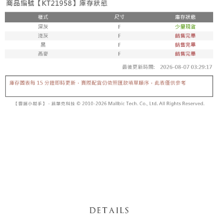
内容についての説明はいたしかねます。
5.商品受け取り時のお支払いは不要です。商品を確かめてから、SMSまた
付款後全家取貨
はアプリの通知に従って、4大コンビニ、またはATM/オンラインバンキン
グでお支払いください。
配送毎にNT$60、NT$1,600以上で送料無料
【支払い方法の説明】
1. 分割払いの金額は電信請求書に統合されず、「OP Pay Later」は毎月の
代金納付期限は最短で 14 日以内ですので、ご注意ください。AFTEE アプ
已關閉，請勿下單
締め日後に支払いリマインダーのSMSを送信します。
リをダウンロードして AFTEE 会員になるとお支払い期限を最長 45 日以内
2. SMSのリンクを通じて請求書を開いた後、「コンビニバーコード／台湾
配送毎にNT$10,000
まで延長できます。
大直営店舗／銀行振込／街口支払い／iPASS MONEY」などのチャネルで
支払いを選択できます。
已關閉，請勿下單(付取)
お支払期限は、ショップが請求した期日と、AFTEEで延長できる日数をも
とに計算されます。AFTEEで注文すると、商品を受け取るまで支払い期限
配送毎にNT$10,000
【注意事項】
を延長できますが、商品を期限内に受け取れない場合があります（例：予
1. 本サービスは「台湾大哥大株式会社」（以下「当社」といいます）によ
約商品や商品到着日が比較的遅い商品）。そのため、商品到着の有無に関
7-11取貨付款
って提供され、ユーザーが取引時に本サービスを通じて商品やサービスを
わらず、AFTEEで指定された期限内にお支払いください。
購入できるようにし、店舗が売買／分割払い売買の債権を当社に譲渡した
配送毎にNT$60、NT$1,800以上で送料無料
後、契約に基づいて当社の請求書で帳款を支払うことになります。
二、支払い限度額
2. 「OP Pay Later」を利用する契約関係の目的から、店舗はあなたの個人
付款後7-11取貨
1.初回 AFTEEを ご利用の際に、認証結果及び当社の審査の結果に基づ
情報（名前、電話または住所を含む）を台湾大哥大に提供し、収集、処理
き、限度額が設定されます。
配送毎にNT$60、NT$1,600以上で送料無料
および利用するために、当社があなた本人と分割請求書に必要な情報の確
2.決済金額は最低NT$20です。
認、照合および修正を行います。
3.現在、台湾の会員のみご利用いただけます。
宅配
3. 完全なユーザーサービス規約については、以下のリンクを参照してくだ
さい：
https://oppay.tw/userRule
三、利用規約「AFTEE代金後払い」（以下当サービスという）はネットプ
配送毎にNT$100、NT$2,500以上で送料無料
ロテクションズ（以下 AFTEE という）が提供し、AFTEEが代金を徴収し
ます。当サービスご利用の際に提供しなければならない個人情報（注文者
國家/地區配送
送料を確認
の氏名、電話番号、受取人の氏名、電話番号、受取人住所を含むがこれに