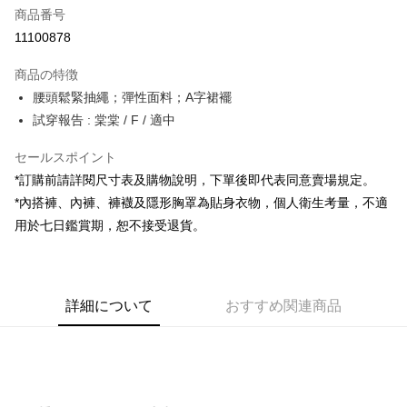
商品番号
コンビニ店頭代金引換
11100878
LINE Pay
商品の特徴
Apple Pay
腰頭鬆緊抽繩；彈性面料；A字裙襬
試穿報告 : 棠棠 / F / 適中
JKOPAY
セールスポイント
Google Pay
*訂購前請詳閱尺寸表及購物說明，下單後即代表同意賣場規定。
OP Pay Later
*內搭褲、內褲、褲襪及隱形胸罩為貼身衣物，個人衛生考量，不適
説明
用於七日鑑賞期，恕不接受退貨。
【OP Pay Later 使用説明】
AFTEE代金後払い
1. 本サービスは台湾大哥大によって提供され、台湾大哥大のユーザーは追
加の申請なしで即時に利用可能です。
説明
2. 支払い方法で「OP Pay Later」を選択すると、注文が成立した後に自動
一、 AFTEE代金後払いについて
的に OP Pay Later の取引プロセスに移行し、携帯番号を確認後、分割払
ATM払い
詳細について
おすすめ関連商品
1.お支払い方法でAFTEE代金後払いを選択すると、携帯電話認証ウィンド
いの回数や支払い期限を選択し、支払いを確認すると取引が完了します。
ウが表示されます。
3. 実際の承認額、分割回数および費用については、後続の取引確認ページ
2.SMSで認証してお支払い手続を進めてください。
配送方法
を基準とします。
3.注文するときのお支払いは不要です。商品はご指定の住所に配送されま
4. 注文成立後30分以内に確認取引を行わない場合や審査が通過しない場
す。
全家取貨付款
合、注文は自動的にキャンセルされます。「転専審査」に未通過の状況が
4.ご注文が完了すると、携帯に支払い通知のSMSが届きます。アプリ会員
発生した場合は、システムの評価基準に達していないことを意味し、評価
配送毎にNT$60、NT$1,800以上で送料無料
の場合は、AFTEE アプリプッシュ通知が届きます。