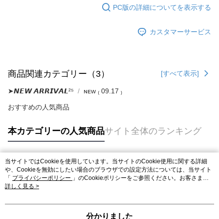
PC版の詳細についてを表示する
カスタマーサービス
商品関連カテゴリー（3）
[すべて表示]
➤𝙉𝙀𝙒 𝘼𝙍𝙍𝙄𝙑𝘼𝙇²⁵
ɴᴇᴡ ₍ 09.17 ₎
おすすめの人気商品
本カテゴリーの人気商品
サイト全体のランキング
当サイトではCookieを使用しています。当サイトのCookie使用に関する詳細
人気タグ
や、Cookieを無効にしたい場合のブラウザでの設定方法については、当サイト
「
プライバシーポリシー
」のCookieポリシーをご参照ください。お客さま
が、当サイトを引き続き使用される場合、当社がサイト利用規約のCookieポリ
詳しく見る >
シーに基づいてCookieを使用することに同意したものとみなします。
分かりました